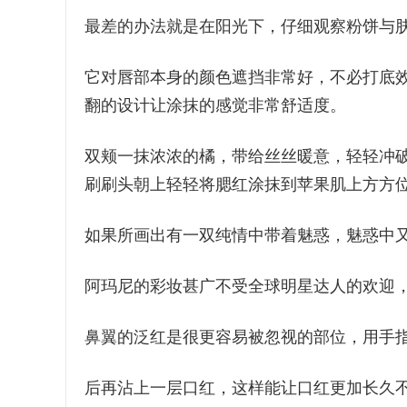
最差的办法就是在阳光下，仔细观察粉饼与
它对唇部本身的颜色遮挡非常好，不必打底
翻的设计让涂抹的感觉非常舒适度。
双颊一抹浓浓的橘，带给丝丝暖意，轻轻冲破早
刷刷头朝上轻轻将腮红涂抹到苹果肌上方方
如果所画出有一双纯情中带着魅惑，魅惑中
阿玛尼的彩妆甚广不受全球明星达人的欢迎
鼻翼的泛红是很更容易被忽视的部位，用手
后再沾上一层口红，这样能让口红更加长久