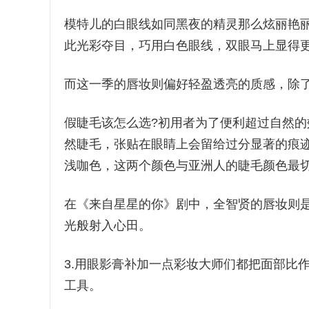
模特儿的白眼线如同黑夜的精灵那么炫丽艳
此光彩夺目，巧用白色眼线，双眼马上显得
而这一季的唇妆则偏好轻盈透亮的质感，除
假睫毛该怎么选?初用者为了便利超过自然
然睫毛，张贴在眼睛上会留给过分显著的痕
浅咖色，这两个颜色与亚洲人的睫毛颜色最
在《来自星星的你》剧中，全智贤的唇妆则
光般射入心田。
3.用眼影膏补加一点彩妆大师们都把面部比
工具。