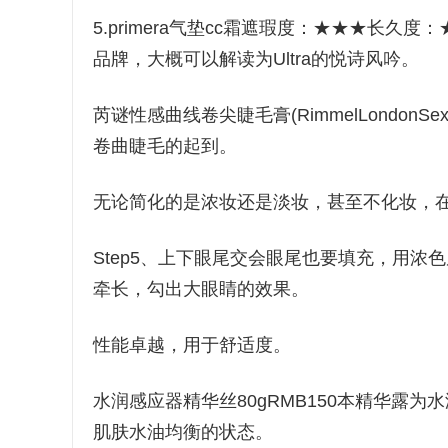
5.primera气垫cc霜遮瑕度：★★★长
品牌，大概可以解读为Ultra的悦诗风吟。
芮谜性感曲线卷尖睫毛膏(RimmelLondonSe
卷曲睫毛的起到。
无论简化的是浓妆还是淡妆，甚至不化妆，
Step5、上下眼尾交会眼尾也要填充，用
牵长，勾出大眼睛的效果。
性能卓越，用于舒适度。
水润感应器精华丝80gRMB150本精华露
肌肤水油均衡的状态。