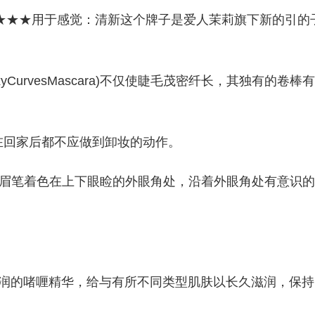
久度：★★★用于感觉：清新这个牌子是爱人茉莉旗下新的引的
xyCurvesMascara)不仅使睫毛茂密纤长，其独有的卷棒有
在回家后都不应做到卸妆的动作。
浓色眉笔着色在上下眼睑的外眼角处，沿着外眼角处有意识的
为水润的啫喱精华，给与有所不同类型肌肤以长久滋润，保持