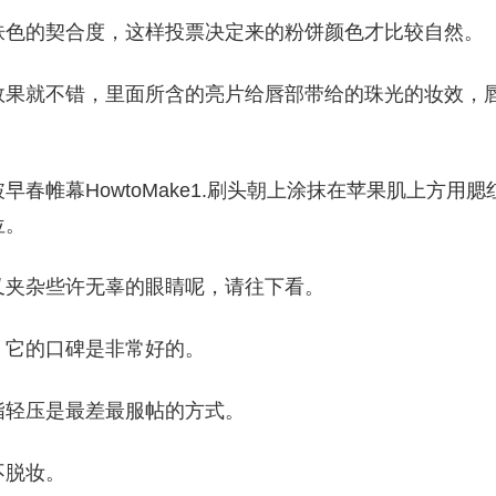
肤色的契合度，这样投票决定来的粉饼颜色才比较自然。
效果就不错，里面所含的亮片给唇部带给的珠光的妆效，
春帷幕HowtoMake1.刷头朝上涂抹在苹果肌上方用腮
位。
又夹杂些许无辜的眼睛呢，请往下看。
，它的口碑是非常好的。
指轻压是最差最服帖的方式。
不脱妆。