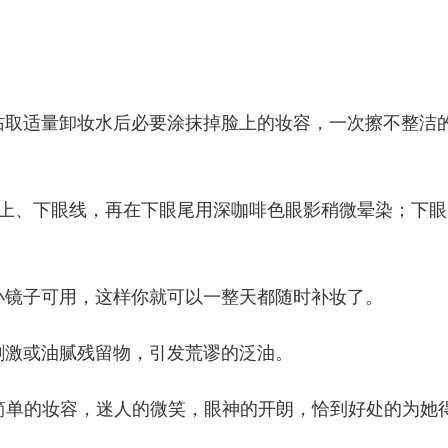
沾取适量卸妆水后必要涂抹掉脸上的妆容，一次擦不整洁
的上、下眼线，再在下眼尾用深咖啡色眼影稍微晕染；下眼
小镜子可用，这样你就可以一整天都随时补妆了。
刺激或油腻残留物，引发荒谬的泛油。
），非常简单的妆容，迷人的微笑，眼神的开朗，恰到好处的为她