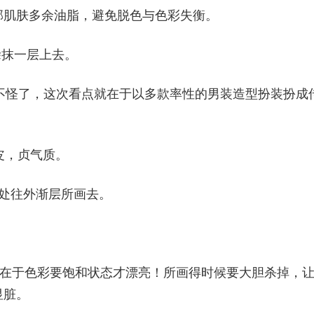
部肌肤多余油脂，避免脱色与色彩失衡。
涂抹一层上去。
经见惯不怪了，这次看点就在于以多款率性的男装造型扮装扮成
皮，贞气质。
处往外渐层所画去。
原则在于色彩要饱和状态才漂亮！所画得时候要大胆杀掉，
显脏。