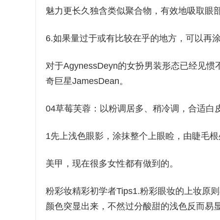
魅力更长久独含类似聚合物，有效地吸取眼
6.如果量过于或有比较在乎的地方，可以再
对于AgynessDeyn的女扮男装形态已
奇巨星JamesDean。
04草莓芙蓉：以粉调居多、稍冷调，合适白
1先上浅色眼影，涂抹整个上眼睑，由睫毛根
美甲，现在很多女性都有做到的。
粉彩妆精彩初学者Tips1.粉彩眼妆的上妆
颜色突显出来，不然过分酸甜的浅色反而易