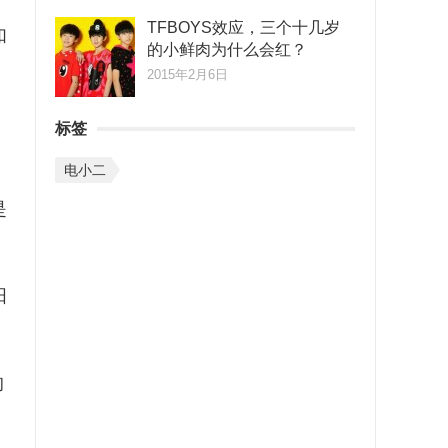
TFBOYS效应，三个十几岁
如
的小鲜肉为什么会红？
2015年2月6日
标签
电小二
是
阳
的