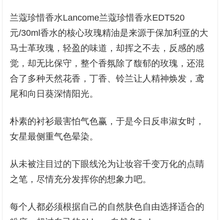
兰蔻珍惜香水Lancome兰蔻珍惜香水EDT520
元/30ml香水的核心玫瑰精油是来源于保加利亚的大
马士革玫瑰，轻盈的味道，却挥之不去，反感的感
觉，却无比保守，整个香氛除了馥郁的玫瑰，还混
合了多种天然花香，丁香、铃兰让人精神焕发，鸢
尾和向日葵深情阳光。
朴素的衬衫最害怕气色赢，于是今日反串淑女时，
女星最侧重气色晕染。
从未被注目过的下眼线沦为让妆容千变万化的点睛
之笔，尽情充分发挥你的想象力吧。
每个人都必须根据自己的自然肤色自由选择适合的