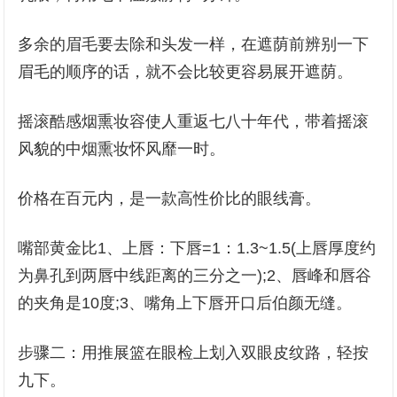
多余的眉毛要去除和头发一样，在遮荫前辨别一下
眉毛的顺序的话，就不会比较更容易展开遮荫。
摇滚酷感烟熏妆容使人重返七八十年代，带着摇滚
风貌的中烟熏妆怀风靡一时。
价格在百元内，是一款高性价比的眼线膏。
嘴部黄金比1、上唇：下唇=1：1.3~1.5(上唇厚度约
为鼻孔到两唇中线距离的三分之一);2、唇峰和唇谷
的夹角是10度;3、嘴角上下唇开口后伯颜无缝。
步骤二：用推展篮在眼检上划入双眼皮纹路，轻按
九下。