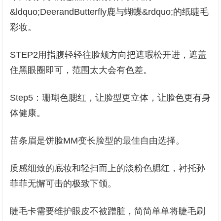
&ldquo;DeerandButterfly鹿与蝴蝶&rdquo;的纸睫毛
彩妆。
STEP2用指腹轻轻往脸颊方向把遮瑕松开进，遮盖
住黑眼圈即可，范围太大会有色差。
Step5：珊瑚色腮红，让脸型更立体，让脸色更有身
体健康。
苗条眉是饼脸MM变长脸型的最佳自由选择。
质感细致的底妆和轻扫而上的淡粉色腮红，衬托孙
菲菲无懈可击的极致下颌。
睫毛卡需要维护眼皮不被蹭脏，简简单单将睫毛刷