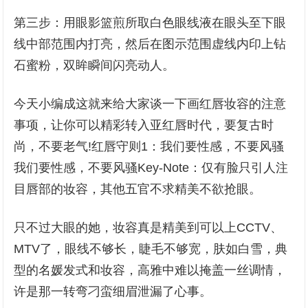
第三步：用眼影篮煎所取白色眼线液在眼头至下眼
线中部范围内打亮，然后在图示范围虚线内印上钻
石蜜粉，双眸瞬间闪亮动人。
今天小编成这就来给大家谈一下画红唇妆容的注意
事项，让你可以精彩转入亚红唇时代，要复古时
尚，不要老气!红唇守则1：我们要性感，不要风骚
我们要性感，不要风骚Key-Note：仅有脸只引人注
目唇部的妆容，其他五官不求精美不欲抢眼。
只不过大眼的她，妆容真是精美到可以上CCTV、
MTV了，眼线不够长，睫毛不够宽，肤如白雪，典
型的名媛发式和妆容，高雅中难以掩盖一丝调情，
许是那一转弯刁蛮细眉泄漏了心事。