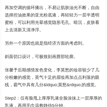
再加空调的循环播出，不易让肌肤油光不断，自由
选择控油效果的亚光粉底液，再轻轻力一层半透明
蜜粉，可以利用光晕感觉隐形毛孔、暗沉，皮肤看
上去清新又清净浮。
另外一个原因也就是指经济方面的考虑到。
斜面切口设计，可极致刻画唇部轮廓。
张馨予后期感情发色变化，李莫愁的妆容较少了几
分粉嫩的感觉，英气十足的眉妆再加点点利落的眼
线，霸气中具有几分&ldquo;莫愁&rdquo;的感觉。
Step2：仅有脸甩上厚厚乳液全脸涂抹上一层厚厚的
乳液，再用毛巾温敷静待5分钟。