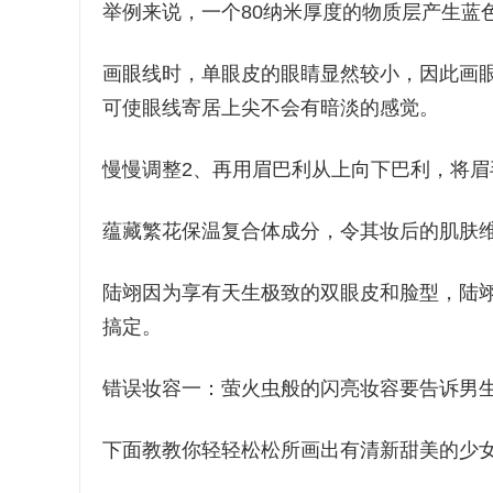
举例来说，一个80纳米厚度的物质层产生蓝
画眼线时，单眼皮的眼睛显然较小，因此画
可使眼线寄居上尖不会有暗淡的感觉。
慢慢调整2、再用眉巴利从上向下巴利，将
蕴藏繁花保温复合体成分，令其妆后的肌肤
陆翊因为享有天生极致的双眼皮和脸型，陆
搞定。
错误妆容一：萤火虫般的闪亮妆容要告诉男
下面教教你轻轻松松所画出有清新甜美的少