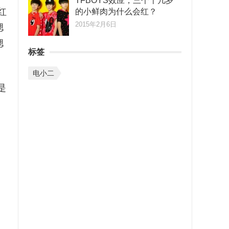
TFBOYS效应，三个十几岁
红
的小鲜肉为什么会红？
2015年2月6日
腮
腮
标签
电小二
是
。
，