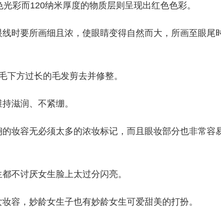
色光彩而120纳米厚度的物质层则呈现出红色色彩。
眼线时要所画细且浓，使眼睛变得自然而大，所画至眼尾
眉毛下方过长的毛发剪去并修整。
维持滋润、不紧绷。
翊的妆容无必须太多的浓妆标记，而且眼妆部分也非常容
生都不讨厌女生脸上太过分闪亮。
女妆容，妙龄女生子也有妙龄女生可爱甜美的打扮。