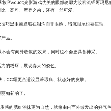
季妆容&quot;光影游戏优美的眼部轮廓为妆容流经阿玛尼
对比，高雅、摩登之余，还有一丝可爱。
12技巧黑眼圈遮瑕在泪沟而非眼睑，暗沉眼尾也要遮瑕。
华产品。
眼不会有向外收敛的效果，同时也不会更具备神采。
活力的粉唇，展现春天的姿色。
皮肤；CC霜更合适没显著瑕疵、状态好的皮肤。
靓丽如新的了。
斯腮红慕斯质感的腮红涂抹更为自然，就像由内而外散发出的好气