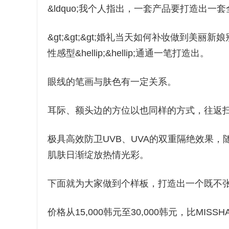
&ldquo;我个人指出，一套产品要打造出
&gt;&gt;&gt;婚礼当天如何补妆做到
性感型&hellip;&hellip;通通一笔打造出。
眼线的笔画与肤色有一定关系。
耳际、额头边的方位以也同样的方式，往返
极具高效防卫UVB、UVA的双重隔绝效果
肌肤日渐绽放热情光彩。
下面就为大家做到个样板，打造出一个既不张
价格从15,000韩元至30,000韩元，比MI