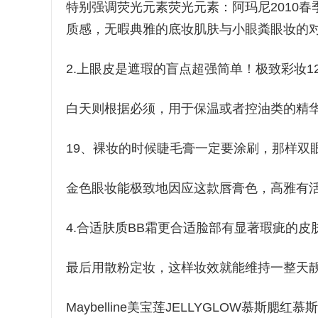
特别强调荧光元素荧光元素：阿玛尼2010春
质感，无暇典雅的底妆肌肤与小眼粪眼妆的
2.上眼皮是遮瑕的盲点超强简单！极致彩妆
白天则根据必须，用于保温或者控油类的精
19、裸妆的时候睫毛膏一定要涂刷，那样双
金色眼妆能极致地因应这款唇膏色，高雅有
4.合适肤质BB霜更合适脸部有显著瑕疵的
最后用散粉定妆，这样妆效就能维持一整天
Maybelline美宝莲JELLYGLOW慕