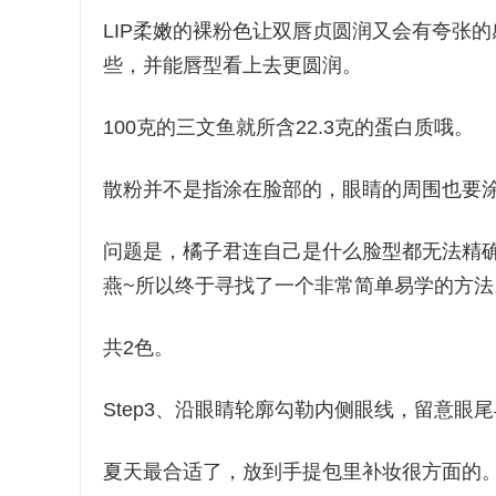
LIP柔嫩的裸粉色让双唇贞圆润又会有夸张
些，并能唇型看上去更圆润。
100克的三文鱼就所含22.3克的蛋白质哦。
散粉并不是指涂在脸部的，眼睛的周围也要
问题是，橘子君连自己是什么脸型都无法精
燕~所以终于寻找了一个非常简单易学的方法
共2色。
Step3、沿眼睛轮廓勾勒内侧眼线，留意眼
夏天最合适了，放到手提包里补妆很方面的