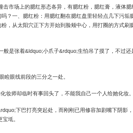
错综复杂撞击市场上的腮红形态各异，有腮红粉，腮红膏，液体腮
们吗？一、腮红粉：用腮红翻在腮红盘里轻轻点几下污垢
的粉，从太阳穴正下方开始到脸颊中心，用打圈的方式刷
是张着&ldquo;小爪子&rdquo;生怕吊了摸了，不过还
下眼睑眼线前段的三分之一处。
的化妆师却临时有事回头了，不能我自己一个人给她化妆
唇峰&rdquo;下巴打亮突起处，而刚刚已用修容加剧嘴下阴影
更宝坻。