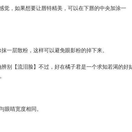
的感觉，如果想要让唇特精美，可以在下唇的中央加涂一
涂抹一层散粉，这样可以避免眼影粉的掉下来。
确辨别【流泪脸】不过，好在橘子君是一个求知若渴的好
。
尾与眼睛宽度相同。
。