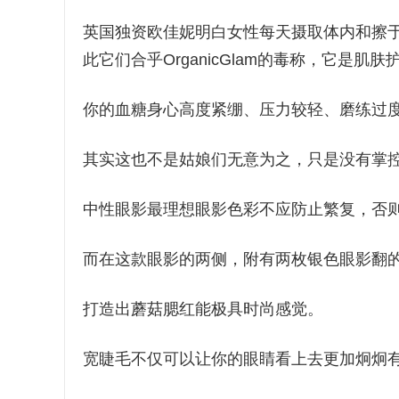
英国独资欧佳妮明白女性每天摄取体内和擦
此它们合乎OrganicGlam的毒称，它是
你的血糖身心高度紧绷、压力较轻、磨练过
其实这也不是姑娘们无意为之，只是没有掌
中性眼影最理想眼影色彩不应防止繁复，否
而在这款眼影的两侧，附有两枚银色眼影翻
打造出蘑菇腮红能极具时尚感觉。
宽睫毛不仅可以让你的眼睛看上去更加炯炯