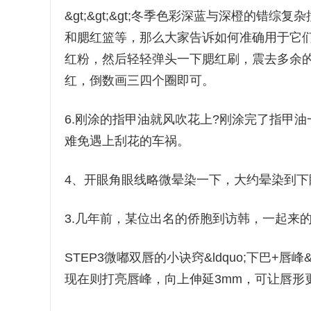
&gt;&gt;&gt;冬季色彩深蓝与深橙的
和腮红篮等，那么大家告诉如何准确用于它
红粉，然后轻轻弹头一下腮红刷，震去多余
红，倒数画三四个圈即可。
6.刚涂的指甲油就风吹花上?刚涂完了指甲油一般
难免遇上刮花的车祸。
4、开眼角眼线略微晕染一下，大约晕染到
3.几年前，某位出名的侨胞到访韩，一起来
STEP3微嘟双唇的小诀窍&ldquo;下巴+
现在则打亮唇峰，向上伸延3mm，可让唇形