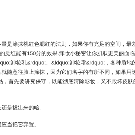
多量是涂抹桃红色腮红的法则，如果你有充足的空间，最
的腮红能有150分的效果.卸妆小秘密让你肌肤更美丽面临
ldquo;卸妆乳&rdquo;、&ldquo;卸妆霜&rdquo;，各种质地
品就随意往脸上涂抹，因为它们名字的有所不同，如果用
品，首先要讲究保守，既能彻底清除彩妆，又不毁坏皮肤
头还是拔出来的哈。
就应当把它弃置。