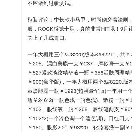
不应做到过敏测试。
秋装评论：中长款小马甲，时尚砌穿着法则
服，ROCK感觉十足，真的非常HIT哦！9
关上了几成胃口。
一年大概用三个&#8220;版本&#8221;，共
￥205、漂白美膜一支￥237、摩砂膏一支￥
￥527紧致淡纹精华液一瓶￥356活肤周理精华
￥900(豪华版)，一年大概用两个&#8220;版本
萃焕能霜一瓶￥1998(超强豪华版)一年用一个&
瓶￥246*2(一瓶色浅一瓶色浅)、散粉一瓶￥
￥102、眼线液一瓶￥268、唇线笔两支￥9
￥102*2(一个冷色调一个暖色调)、口红四支
￥180、眼影20个￥93*20、化妆套洗一