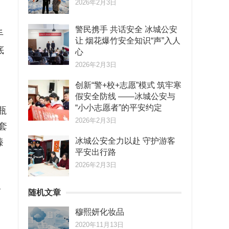
2026年2月3日
警民携手 共话安全 冰城公安
手
让 烟花爆竹安全知识“声”入人
底
心
2026年2月3日
创新“警+校+志愿”模式 筑牢寒
假安全防线 ——冰城公安与
“小小志愿者”的平安约定
瓶
2026年2月3日
套
冰城公安全力以赴 守护游客
臻
平安出行路
2026年2月3日
个
随机文章
穆熙妍化妆品
、
2020年11月13日