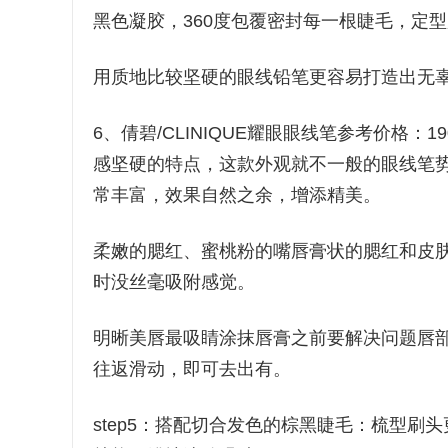
黑色凝胶，360度包覆密封每一根睫毛，定
用质地比较坚硬的眼线铅笔更容易打造出无
6、倩碧/CLINIQUE耀眼眼线笔参考价格
感坚硬的特点，这款外观就不一般的眼线笔势
常丰富，效果自然之余，增添精美。
柔嫩的腮红、蜜桃粉的嘴唇膏状的腮红和皮
时没丝毫吸附感觉。
明晰美唇最吸睛涂抹唇膏之前要解决问题唇
往返滑动，即可去出有。
step5：搭配切合发色的棕黑睫毛：梳型