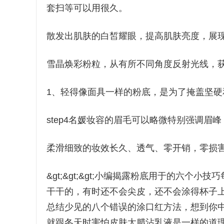
套扫等可以用很久。
散发出肌肤的白皙耀眼，提高肌肤亮度，展
雪晶焕彩粉粒，从有所不同角度反射光线，
1、轻得像面具一样的粉底，是为了掩盖坚
step4名媛妆容的眉毛可以略微特别强调眉
柔滑细致的妆效长久、透气、零开销，零损
&gt;&gt;&gt;小编揭露粉底用于的六
干干的，有时还不会尖皮，还不会涂得杯子
总结少见的八个错误的涂口红方法，想到你中招
就跟冬天时害怕皮肤太腊沾乳液是一样的道理