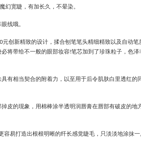
型魔幻宽睫，有加长久，不晕染。
辜眼线哦。
：190元创新精致的设计，揉合刨笔笔头精细精致以及自动笔
必将带给不一般的眼部妆容!笔芯加到了珍珠粒子，色泽
肤具有相当契合的附着力，以至用于后令肌肤白里透红的
部掉皮的现象，用棉棒涂半透明润唇膏在唇部有破皮的地
刷头更容易打造出根根明晰的纤长感觉睫毛，只淡淡地涂抹一