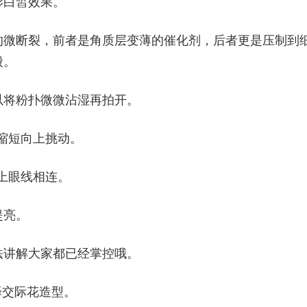
影白皙效果。
的微断裂，前者是角质层变薄的催化剂，后者更是压制到
般。
以将粉扑微微沾湿再拍开。
稍缩短向上挑动。
与上眼线相连。
提亮。
法讲解大家都已经掌控哦。
演译交际花造型。