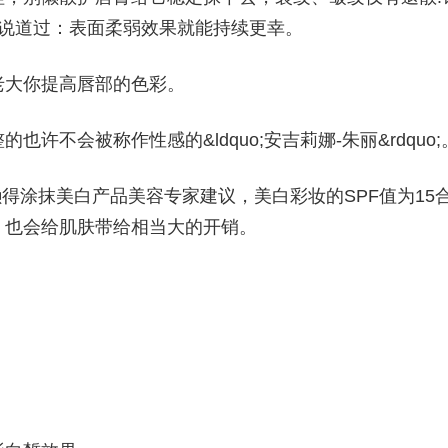
监说道过：表面柔弱效果就能持续更幸。
老大你提高唇部的色彩。
不会被称作性感的&ldquo;安吉莉娜-朱丽&rdquo;
习惯6懒得涂抹美白产品美容专家建议，美白彩妆的SPF值为15
，也会给肌肤带给相当大的开销。