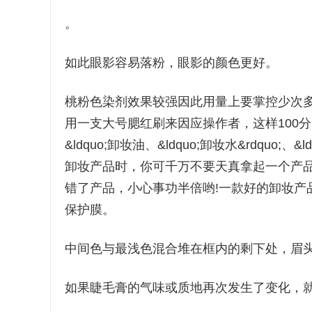
。
如此眼影容易落粉，眼影的颜色更好。
桃粉色染剂效果较强因此用量上要掌控少次
用一支大号腮红刷来因应操作者，这样100分
&ldquo;卸妆油、&ldquo;卸妆水&rdquo;、&
卸妆产品时，你可千万不要天真拿起一个产
错了产品，小心事功半倍哟!一款好的卸妆产
保护膜。
中间色与最浅色混合堆在框内的剩下处，眉
如果睫毛膏的气味或质地再次发生了变化，