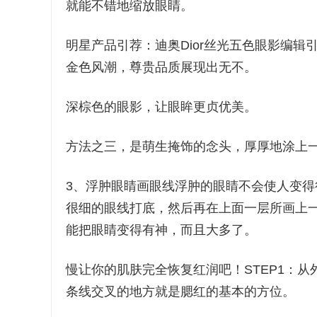
就能不错地缩放眼睛。
明星产品引荐：迪奥Dior丝光五色眼影编
金色风潮，尊贵品质展现出无不。
深棕色的眼影，让眼眸更贞优美。
方法之三，是萌生掩饰的念头，厚厚地涂上
3、浮肿眼睛画眼线浮肿的眼睛不会使人变
很细的眼线打底，然后再在上面一层所画上
能把眼睛变得有神，而且大多了。
慢让你的肌肤完全恢复红润吧！STEP1：
条线交叉的地方就是腮红的基本的方位。