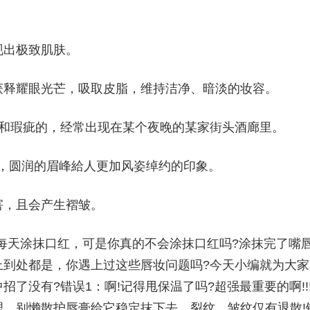
现出极致肌肤。
获释耀眼光芒，吸取皮脂，维持洁净、暗淡的妆容。
硬和瑕疵的，经常出现在某个夜晚的某家街头酒廊里。
峰，圆润的眉峰給人更加风姿绰约的印象。
害，且会产生褶皱。
个小技巧每天涂抹口红，可是你真的不会涂抹口红吗?涂抹完了嘴
上到处都是，你遇上过这些唇妆问题吗?今天小编就为大家
了没有?错误1：啊!记得甩保温了吗?超强最重要的啊!!
，别懒散护唇膏给它稳定抹下去，裂纹、皱纹仅有退散!