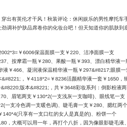
，穿出有英伦才干风！秋装评论：休闲娱乐的男性摩托车
月让劲调补护肤品席卷你的化妆台吧！但天知道你的肌肤到
￥2002*3=￥6006保温面膜一支￥220、洁净面膜一支
237、按摩霜一瓶￥280、果酸一瓶￥393、漂白精华液一
液￥466、凝润液保温精华液一瓶￥297&#8217;眼膜一
&#8221;，￥4118*2=￥8236活颜精华液一套￥1650，
#8220;版本&#8221;，共￥3648彩妆系列：倒影粉液两
170、眉笔两支￥130*2(一支浅灰一支咖啡)、眼线笔一支
0*2(一支冷色调一支暖色调)、睫毛膏一支￥280、腮红两
￥140*4(只享有一支口红的女人是真是的)、粉饼一个
副￥180，大概可以用一年，再打个八折，因为像眼影睫毛液