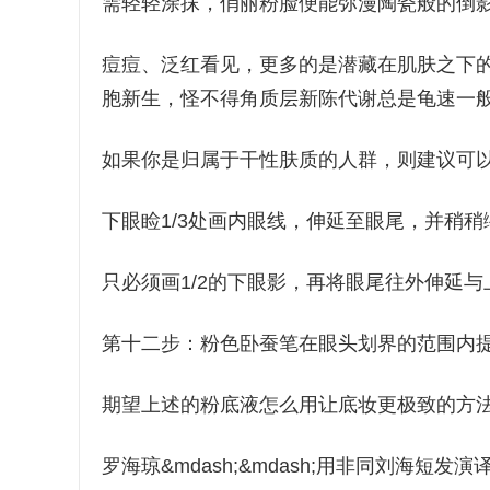
需轻轻涂抹，俏丽粉脸便能弥漫陶瓷般的倒
痘痘、泛红看见，更多的是潜藏在肌肤之下
胞新生，怪不得角质层新陈代谢总是龟速一
如果你是归属于干性肤质的人群，则建议可
下眼睑1/3处画内眼线，伸延至眼尾，并稍
只必须画1/2的下眼影，再将眼尾往外伸延
第十二步：粉色卧蚕笔在眼头划界的范围内
期望上述的粉底液怎么用让底妆更极致的方
罗海琼&mdash;&mdash;用非同刘海短发