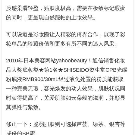
质感柔滑轻盈，贴肤度极高，需要在极致标记瑕疵
的同时，更呈现自然服帖的上妆效果。
可以说道是彩妆圈让人精彩的跨界合作，展现了彩
妆单品的珍藏价值和更多有所不同的迷人风采。
2010年日本美容网站yahoobeauty！通信销售化妆
品大奖底妆类★第1名★SHISEIDO资生堂CPB光缎
粉底液RMB900/30mL经过液化处置的粉质能获取
一种完美无瑕，容光焕发的动人效果，肌肤状况同
时获得提高了，关爱肌肤如云朵般的滋润，并彰显
其弹性与紧致。
修正一下：脆弱肌肤则可选择芦荟、绿茶、银杏等
成份的BB霜。