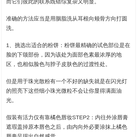
而它们彼此的联系既错综复杂又明显。
准确的方法应当是用胭脂洗从耳根向颊骨方向打圆
洗。
1、挑选出适合的粉饼：粉饼最精确的试色部位是在
脸的下颌部份，因为该处为面部色素最浓厚的地
区，也相似脸色与脖子皮肤色的过渡性处。
但是用于珠光散粉有一个不好的缺失就是在闪光灯
的照亮下这些细小珠光微粒不会让你显得满面油
光。
假装有活力仅有靠橘色唇妆STEP2：内往外涂唇膏
遮瑕盖掉原本唇色之后，由内向外必要涂抹上橘色
唇膏呈现出自然感觉。