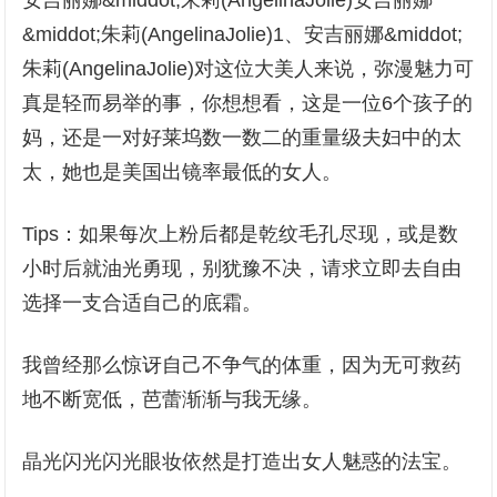
安吉丽娜&middot;朱莉(AngelinaJolie)安吉丽娜
&middot;朱莉(AngelinaJolie)1、安吉丽娜&middot;
朱莉(AngelinaJolie)对这位大美人来说，弥漫魅力可
真是轻而易举的事，你想想看，这是一位6个孩子的
妈，还是一对好莱坞数一数二的重量级夫妇中的太
太，她也是美国出镜率最低的女人。
Tips：如果每次上粉后都是乾纹毛孔尽现，或是数
小时后就油光勇现，别犹豫不决，请求立即去自由
选择一支合适自己的底霜。
我曾经那么惊讶自己不争气的体重，因为无可救药
地不断宽低，芭蕾渐渐与我无缘。
晶光闪光闪光眼妆依然是打造出女人魅惑的法宝。