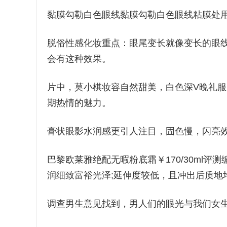
黏膜勾勒白色眼线黏膜勾勒白色眼线粘膜处
脱俗性感化妆重点：眼尾变长就像变长的眼
会有这种效果。
片中，莫小棋妆容自然甜美，白色深V晚礼
期热情的魅力。
膏状眼影水润感更引人注目，固色慢，闪亮
巴黎欧莱雅绝配无暇粉底霜￥170/30ml
润细致富裕光泽;延伸度较低，且冲出后质地
调查男生意见找到，男人们的眼光与我们女