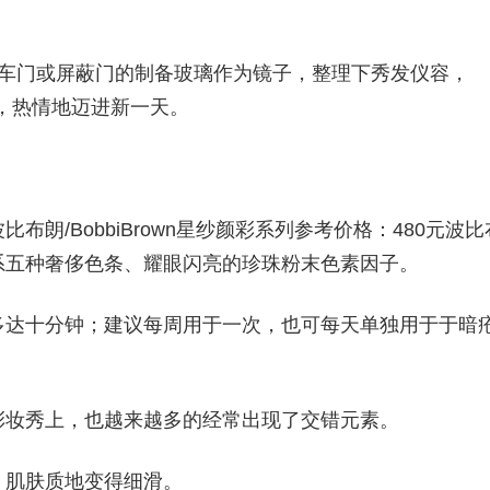
铁车门或屏蔽门的制备玻璃作为镜子，整理下秀发仪容，
光，热情地迈进新一天。
。
朗/BobbiBrown星纱颜彩系列参考价格：480元波比
系五种奢侈色条、耀眼闪亮的珍珠粉末色素因子。
多达十分钟；建议每周用于一次，也可每天单独用于于暗
彩妆秀上，也越来越多的经常出现了交错元素。
，肌肤质地变得细滑。