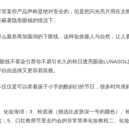
尽管某些产品声称是绝对安全的，但是把闪光亮片用在太
还戴著隐形眼镜的情况下。
那么最差再加圆润的下眼线，这样妆效最人与自然，让人
非常简单眼线不晕染引荐你不易引长久的秋日透亮眼妝LUNASOL
样自由选择又更容易装载。
不仅仅是可以牵着孩子小手的酷妈们的节日，很多时尚准
2、化妆海绵；3、粉底液（挑选比皮肤深一号的颜色）、
红；5、口红教师节里去约会的非常简单化妆教程二、化