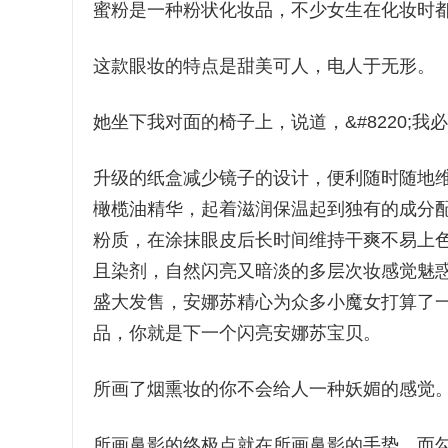
蜜粉是一种粉状化妆品，不少女生在化妆时
这款眼妆的特点是甜美可人，电人于无形。
她坐下我对面的椅子上，说道，&#8220;我
升级的纸盒减少镜子的设计，便利随时随地
橄榄油精华，起着滋润保温起到独有的成分
粉质，在涂抹眼皮后长时间维持干爽不易上
且染剂，自然闪亮又暗淡的多层次妆感觉魅
盛大发售，安娜苏精心为众多小魔女打算了
品，你就是下一个闪亮安娜苏宝贝。
所画了烟熏妆的你不会给人一种妖媚的感觉
所画鼻影的终极点就在所画鼻影的手势，而