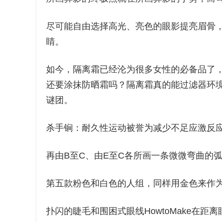
尽可能自由选择高光、亮色的眼影提亮眉骨
睛。
如今，隔离霜已经沦为很多女性的必备品了
还要涂抹防晒霜吗？隔离霜真的能过滤器环
谜团。
杀手锏：耐久性运动被誉为减少不足应激反
再由B至C、由E至C各所画一条微微弯曲的
第五款粉色和白色的人组，同样用金色来作
扑闪的睫毛和围困式眼线HowtoMake在距离