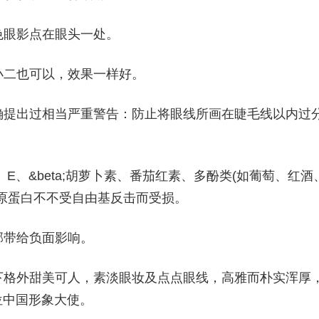
色眼影点在眼头一处。
小二也可以，效果一样好。
确提出过相当严重警告：防止将眼线所画在睫毛线以内过
E、&beta;胡萝卜素、番茄红素、多酚类(如葡萄、红酒
原蛋白不不受自由基反击而受损。
部带给负面影响。
下格外甜美可人，素淡眼妆及点点眼线，高雅而朴实浑厚
儿首位中国形象大使。