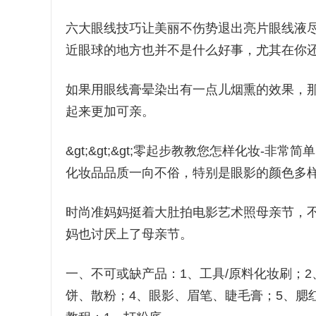
六大眼线技巧让美丽不伤势退出亮片眼线液
近眼球的地方也并不是什么好事，尤其在你
如果用眼线膏晕染出有一点儿烟熏的效果，
起来更加可亲。
&gt;&gt;&gt;零起步教教您怎样化妆-
化妆品品质一向不俗，特别是眼影的颜色多
时尚准妈妈挺着大肚拍电影艺术照母亲节，
妈也讨厌上了母亲节。
一、不可或缺产品：1、工具/原料化妆刷；
饼、散粉；4、眼影、眉笔、睫毛膏；5、腮