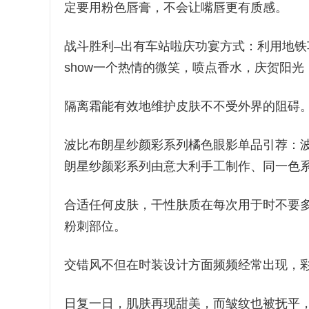
定要用粉色唇膏，不会让嘴唇更有质感。
战斗胜利–出有车站啦庆功宴方式：利用地
show一个热情的微笑，喷点香水，庆贺阳
隔离霜能有效地维护皮肤不不受外界的阻碍
波比布朗星纱颜彩系列橘色眼影单品引荐：波比布
朗星纱颜彩系列由意大利手工制作、同一色
合适任何皮肤，干性肤质在每次用于时不要
粉刺部位。
交错风不但在时装设计方面频频经常出现，
日复一日，肌肤再现甜美，而皱纹也被抚平