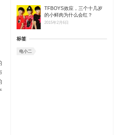
TFBOYS效应，三个十几岁
的小鲜肉为什么会红？
2015年2月6日
标签
电小二
，
的
布
的
产