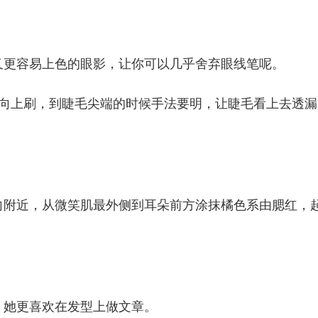
又更容易上色的眼影，让你可以几乎舍弃眼线笔呢。
部向上刷，到睫毛尖端的时候手法要明，让睫毛看上去透漏
向附近，从微笑肌最外侧到耳朵前方涂抹橘色系由腮红，
，她更喜欢在发型上做文章。