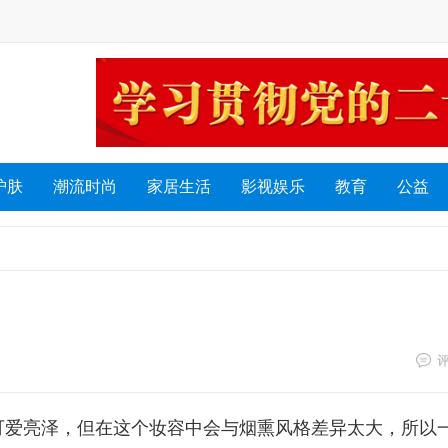
护肤
潮流时尚
家居生活
影视娱乐
教育
公益
可爱亮泽，但在这个妆容中会与烟熏风格差异太大，所以