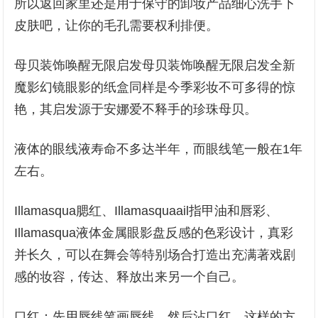
所以返回家里还是用于保守的卸妆产品细心洗手下
皮肤吧，让你的毛孔需要权利排便。
母贝装饰唤醒无限启发母贝装饰唤醒无限启发全新
魔影幻镜眼影的纸盒同样是今季彩妆不可多得的惊
艳，其启发源于安娜爱不释手的珍珠母贝。
液体的眼线液寿命不多达半年，而眼线笔一般在1年
左右。
Illamasqua腮红、Illamasquaail指甲油和唇彩、
Illamasqua液体金属眼影盘反感的色彩设计，真彩
并长久，可以在舞会等特别场合打造出充满著戏剧
感的妆容，传达、释放出来另一个自己。
口红：先用唇线笔画唇线，然后沾口红，这样的方