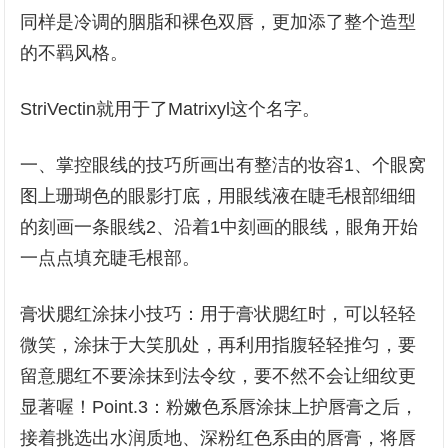
同样是冷调的胭脂和裸色双唇，更加添了整个造型
的不羁风格。
StriVectin就用于了Matrixyl这个名字。
一、掌控眼线的技巧所画出有整洁的妆容1、个眼窝
图上珊瑚色的眼影打底，用眼线液在睫毛根部细细
的刻画一条眼线2、沿着1中刻画的眼线，眼角开始
一点点填充睫毛根部。
膏状腮红涂抹小技巧：用于膏状腮红时，可以轻轻
微笑，涂抹于大笑肌处，再利用指腹轻轻推匀，要
留意腮红不要涂抹到法令纹，要不然不会让细纹更
显著喔！Point.3：粉嫩色系唇涂抹上护唇膏之后，
接着挑选出水润质地、深粉红色系由的唇膏，将唇