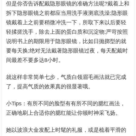
但是你否告诉配戴隐形眼镜的准确方法呢?戴着上和
拆下隐形眼镜之前都应当用洗手液测底洗澡;隐形眼
镜戴着上之前要稍微冲洗一下，所取下来以后要轻
轻揉搓洗手，除去上面的蛋白质和沉淀物;严苛按照
说明书上的期限用于隐形眼镜，比如日抛掷型的就
要每天换;绝对无法戴著隐形眼镜过夜，每天配戴时
间最差不要多达8小时。
就这样非常简单七步，气质白领眉毛画法就已完成
了，提高气质的效果真的很显著哦。
小Tips：有所不同的脸型有有所不同的腮红画法，
正确地刷上合适你的腮红能让你顿时神采飞扬。
她以波浪大金发配上时髦的礼服，或是梳着平滑的