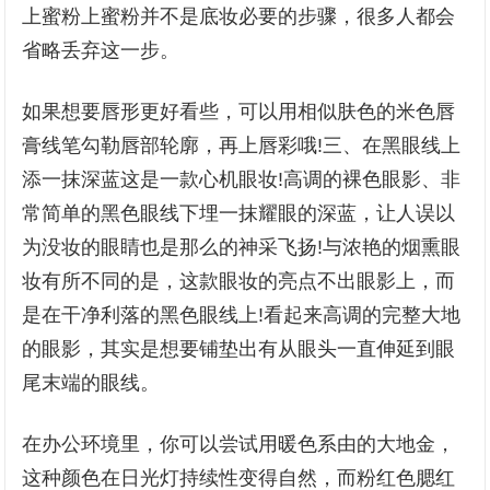
上蜜粉上蜜粉并不是底妆必要的步骤，很多人都会
省略丢弃这一步。
如果想要唇形更好看些，可以用相似肤色的米色唇
膏线笔勾勒唇部轮廓，再上唇彩哦!三、在黑眼线上
添一抹深蓝这是一款心机眼妆!高调的裸色眼影、非
常简单的黑色眼线下埋一抹耀眼的深蓝，让人误以
为没妆的眼睛也是那么的神采飞扬!与浓艳的烟熏眼
妆有所不同的是，这款眼妆的亮点不出眼影上，而
是在干净利落的黑色眼线上!看起来高调的完整大地
的眼影，其实是想要铺垫出有从眼头一直伸延到眼
尾末端的眼线。
在办公环境里，你可以尝试用暖色系由的大地金，
这种颜色在日光灯持续性变得自然，而粉红色腮红