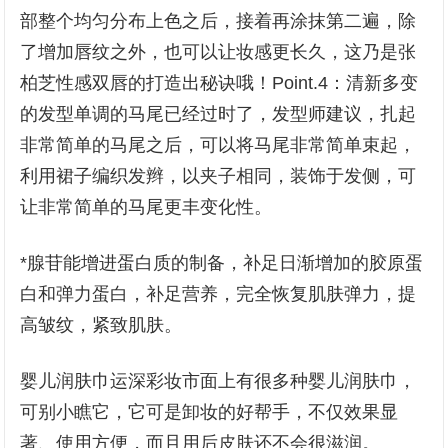
部整个均匀分布上色之后，接着再涂抹第二遍，除
了增加唇纹之外，也可以让妆感更长久，这乃是张
柏芝性感双唇的打造出秘诀哦！Point.4：清新多变
的发型单调的马尾已经过时了，发型师建议，扎起
非常简单的马尾之后，可以将马尾非常简单束起，
利用裙子编织发辫，以夹子相同，装饰于发侧，可
让非常简单的马尾更丰变化性。
*腺苷能增进蛋白质的制备，补足日渐增加的胶原蛋
白和弹力蛋白，补足营养，完全恢复肌肤弹力，提
高皱纹，紧致肌肤。
婴儿润肤巾运深彩妆市面上有很多种婴儿润肤巾，
可别小瞧它，它可是卸妆的好帮手，不仅效果显
著、使用方便，而且用后皮肤还不会很滋润。