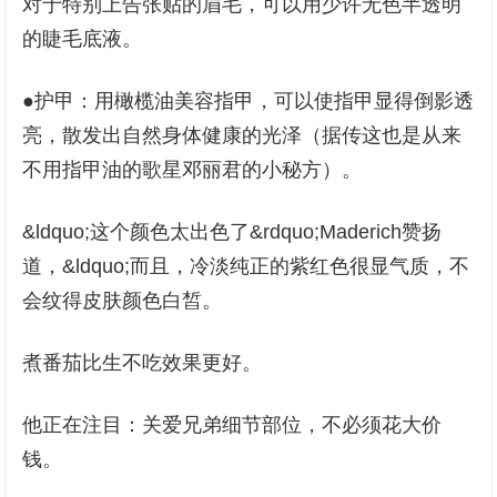
对于特别上告张贴的眉毛，可以用少许无色半透明
的睫毛底液。
●护甲：用橄榄油美容指甲，可以使指甲显得倒影透
亮，散发出自然身体健康的光泽（据传这也是从来
不用指甲油的歌星邓丽君的小秘方）。
&ldquo;这个颜色太出色了&rdquo;Maderich赞扬
道，&ldquo;而且，冷淡纯正的紫红色很显气质，不
会纹得皮肤颜色白皙。
煮番茄比生不吃效果更好。
他正在注目：关爱兄弟细节部位，不必须花大价
钱。