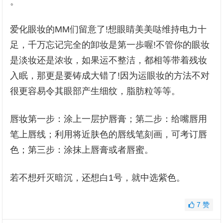
。
爱化眼妆的MM们留意了!想眼睛美美哒维持电力十
足，千万忘记完全的卸妆是第一歩喔!不管你的眼妆
是淡妆还是浓妆，如果运不整洁，都相等带着残妆
入眠，那更是要铸成大错了!因为运眼妆的方法不对
很更容易令其眼部产生细纹，脂肪粒等等。
唇妆第一步：涂上一层护唇膏；第二步：给嘴唇用
笔上唇线；利用将近肤色的唇线笔刻画，可考订唇
色；第三步：涂抹上唇膏或者唇蜜。
若不想歼灭暗沉，还想白1号，就中选紫色。
7
赞