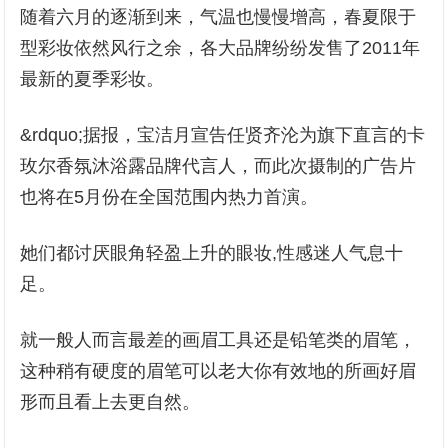
随着六月的逐渐到来，气温也慢慢增高，春夏限于
型彩妆依然风行之余，各大品牌纷纷发售了2011年
最新的夏季彩妆。
&rdquo;据报，宝洁月宣告任贤齐沦为旗下直言的卡
玫尔香氛沐浴露品牌代言人，而此次摄制的广告片
也将在5月份在全国范围内热力首演。
她们都讨厌眼角轻盈上升的眼妆,性感迷人气息十
足。
就一般人而言最差的画眉工具还是铅笔类的眉笔，
这种稍有硬度的眉笔可以老大你有效地的所画好眉
形而且看上去更自然。