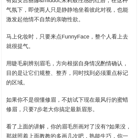
有如安吉丽娜&middot;朱莉般性感的红唇，在这种
气氛下，即使两人只是静静地坐着彼此对视，也能
激发起他情不自禁的亲吻性欲。
马上化妆时，只要来点FunnyFace，整个人看上去
就很提气。
用睫毛刷辨别眉毛，方向根据自身情况酌情确认，
目的是让它们规整、整齐，同时找到必须重点标记
的区域。
如果你不是很懂修眉，不妨试下现在最风行的蜜蜡
修眉，只要7步老大你搞定最新眉形。
看了上面的讲解，你的眉毛所画对了没有?如果没，
那就照着上面教教的多画几次吧，熟能生巧，你一