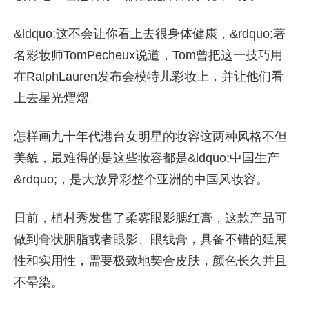
&ldquo;这不会让你看上去很身体健康，&rdquo;著
名彩妆师TomPecheux说道，Tom曾把这一技巧用
在RalphLauren发布会模特儿彩妆上，并让他们看
上去星光熠熠。
怎样画九十年代港台女明星的妆容这两种风格不但
美貌，最难得的是这些妆容都是&ldquo;中国生产
&rdquo;，是大放异彩整个亚洲的中国风妆容。
日前，植村秀发售了柔雾眼影腮红膏，这款产品可
做到膏状胭脂或者眼影、眼线膏，具备不错的延展
性和实用性，需要极致地契合皮肤，颜色长久并且
不晕染。