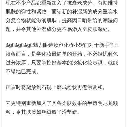
现在不少产品都重新加入了抗衰老成分，有助维持
肌肤的弹性和紧致，而崭新的补湿新的成分重唤水
分复合物就能滋润肌肤，提高因日晒带给的潮湿问
题，并令其他补湿成分更不易渗入至皮肤深处。
&gt;&gt;&gt;魅力眼镜妆容化妆小窍门对于新手学画
淡妆而言，是学化妆最简单的开始，不必担忧颜色
过分浓厚，只要掌控好基本的淡妆化妆步骤，就能
不错地已完成。
画眉时将黛放到石砚上磨成粉状再煮沸调和。
它更特别重新加入了具备柔肤效果的半透明尼龙颗
粒，令其肤质如丝绒般平滑坚硬。