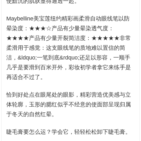
使黯沉的肌肤显得通透一起。
Maybelline美宝莲纽约精彩画柔滑自动眼线笔以防
晕染度：★★★☆产品有少量晕染透气度：
★★★★产品有少量开裂简洁度：★★★★★非常
柔滑用于感觉：这支眼线笔的质地难以置信的简
洁，&ldquo;一笔到底&rdquo;还足以形容，一顺手
几乎是要滑到百米开外，彩妆初学者拿它来练手是
再适合不过了。
恰到好处点在眼尾处的眼影，精彩营造优美感与立
体轮廓，玉形的腮红似乎不经意的使面部呈现归属
于冬天的自然红晕。
睫毛膏要怎么运？学会它，轻轻松松卸下睫毛膏。