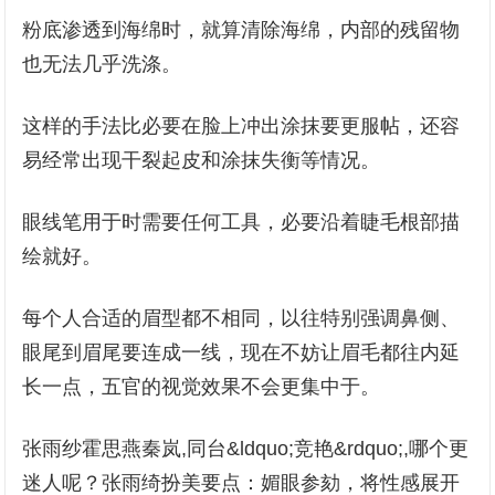
粉底渗透到海绵时，就算清除海绵，内部的残留物
也无法几乎洗涤。
这样的手法比必要在脸上冲出涂抹要更服帖，还容
易经常出现干裂起皮和涂抹失衡等情况。
眼线笔用于时需要任何工具，必要沿着睫毛根部描
绘就好。
每个人合适的眉型都不相同，以往特别强调鼻侧、
眼尾到眉尾要连成一线，现在不妨让眉毛都往内延
长一点，五官的视觉效果不会更集中于。
张雨纱霍思燕秦岚,同台&ldquo;竞艳&rdquo;,哪个更
迷人呢？张雨绮扮美要点：媚眼参劾，将性感展开