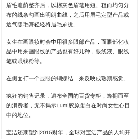
眉毛遮荫整齐后，以棕灰色眉笔用短、粗而均匀分
布的线条勾画出明朗曲线，之后用眉毛定型产品或
透气睫毛膏轻轻将眉毛刷拢。
女生在画眼妆时会中用很多眼部产品，而眼部化妆
品中用来画眼线的产品也有好几种，眼线液、眼线
笔或眼线粉等。
在侧面打一个显眼的蝴蝶结，来反映成熟期感觉。
疯狂的销售记录，遍布全国的百货专柜，蜂拥而至
的消费者，无不揭示Lumi胶原蛋白在时尚女性心目
中的地位。
宝洁还期望到2015财年，全球对宝洁产品的人均开