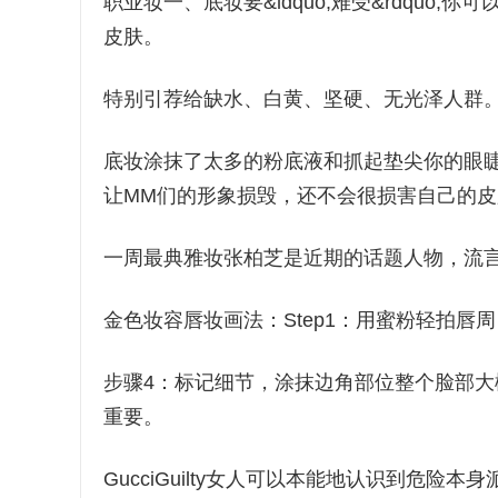
职业妆一、底妆要&ldquo;难受&rdqu
皮肤。
特别引荐给缺水、白黄、坚硬、无光泽人群
底妆涂抹了太多的粉底液和抓起垫尖你的眼
让MM们的形象损毁，还不会很损害自己的皮
一周最典雅妆张柏芝是近期的话题人物，流
金色妆容唇妆画法：Step1：用蜜粉轻拍唇
步骤4：标记细节，涂抹边角部位整个脸部
重要。
GucciGuilty女人可以本能地认识到危险