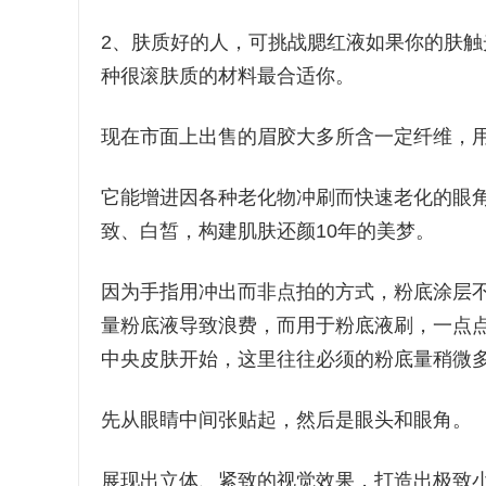
2、肤质好的人，可挑战腮红液如果你的肤
种很滚肤质的材料最合适你。
现在市面上出售的眉胶大多所含一定纤维，
它能增进因各种老化物冲刷而快速老化的眼
致、白皙，构建肌肤还颜10年的美梦。
因为手指用冲出而非点拍的方式，粉底涂层
量粉底液导致浪费，而用于粉底液刷，一点
中央皮肤开始，这里往往必须的粉底量稍微
先从眼睛中间张贴起，然后是眼头和眼角。
展现出立体、紧致的视觉效果，打造出极致小脸