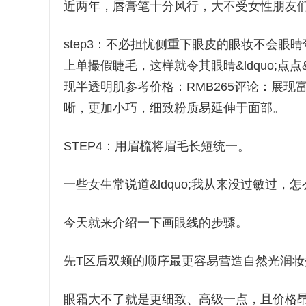
近两年，唇膏笔十分风行，大不受女性朋友
step3：不必担忧侧重下眼皮的眼妆不会
上单撮假睫毛，这样就令其眼睛&ldquo;点点
现半透明肌参考价格：RMB265评论：展
晰，更加小巧，细致粉质易延伸于面部。
STEP4：用眉梳将眉毛长短统一。
一些女生常说道&ldquo;我从来没过敏过，怎
今天就来介绍一下画眼线的步骤。
先T区后双颊的顺序最更容易营造自然光润妆
眼霜大不了就是更细致、高级一点，且价格