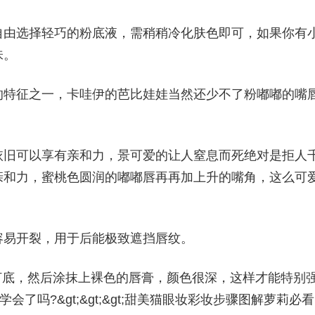
自由选择轻巧的粉底液，需稍稍冷化肤色即可，如果你有
味。
的特征之一，卡哇伊的芭比娃娃当然还少不了粉嘟嘟的嘴
依旧可以享有亲和力，景可爱的让人窒息而死绝对是拒人
亲和力，蜜桃色圆润的嘟嘟唇再再加上升的嘴角，这么可
容易开裂，用于后能极致遮挡唇纹。
膏将唇部打底，然后涂抹上裸色的唇膏，颜色很深，这样才能特别
吗?&gt;&gt;&gt;甜美猫眼妆彩妆步骤图解萝莉必看