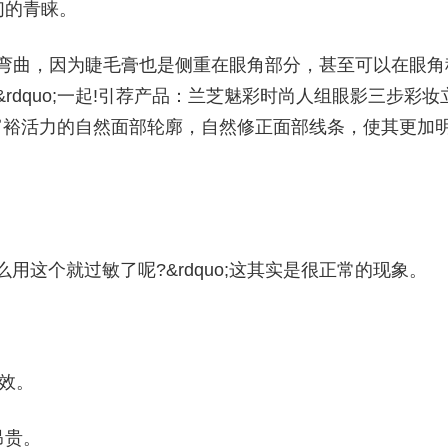
们的青睐。
眼睛弯曲，因为睫毛膏也是侧重在眼角部分，甚至可以在眼角
&rdquo;一起!引荐产品：兰芝魅彩时尚人组眼影三步彩妆
现富裕活力的自然面部轮廓，自然修正面部线条，使其更加
么用这个就过敏了呢?&rdquo;这其实是很正常的现象。
效。
昂贵。