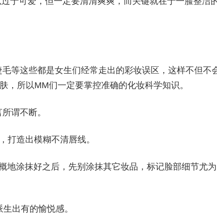
o;你可以过于可爱，但一定要清清爽爽，而关键就在于一脸整洁
。
睫毛等这些都是女生们经常走出的彩妆误区，这样不但不
肤，所以MM们一定要掌控准确的化妆科学知识。
言所谓不断。
周，打造出模糊不清唇线。
大概地涂抹好之后，先别涂抹其它妆品，标记脸部细节尤为
本身派生出有的愉悦感。