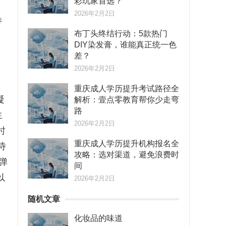
彩玩家首选？
2026年2月2日
诗
布丁头终结行动：5款热门
宠
DIY染发膏，谁能真正统一色
差？
白
2026年2月2日
重庆成人学历提升考试路径全
凝
解析：壹点零教育帮你少走弯
路
生
2026年2月2日
时
重庆成人学历提升机构报名全
诗
攻略：选对渠道，避免浪费时
弹
间
以
2026年2月2日
随机文章
化妆品的味道