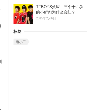
TFBOYS效应，三个十几岁
节
的小鲜肉为什么会红？
2015年2月6日
瑕
标签
电小二
剩