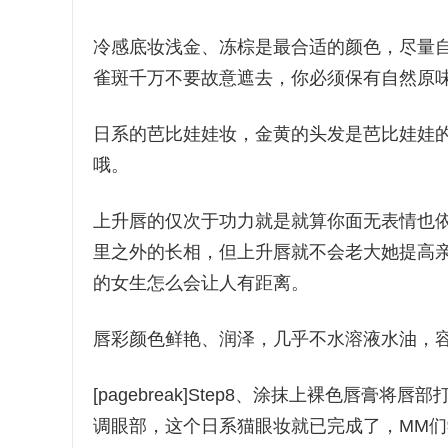
冷感底妆浅金、冻棕是最合适的颜色，尽量
雀斑千万不要故意遮去，你必须保有自然原
日系的芭比娃娃妆，金黄的头发是芭比娃娃
哦。
上升唇的仅次于功力就是就算你面无表情也
里之外的长相，但上升唇就不会老大她提高
的女生怎么会让人有距离。
唇彩颜色鲜艳、润泽，几乎不水溶液水油，
[pagebreak]Step8、涂抹上裸色唇
调眼部，这个日系猫眼妆就已完成了，MM们学会了