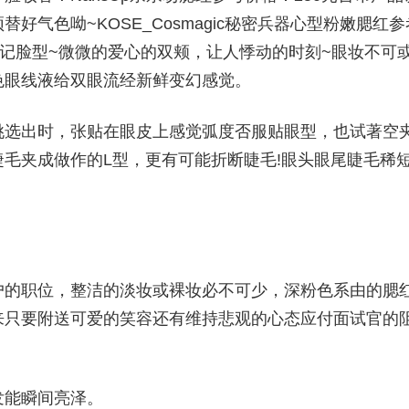
气色呦~KOSE_Cosmagic秘密兵器心型粉嫩腮红参
标记脸型~微微的爱心的双颊，让人悸动的时刻~眼妆不可
色眼线液给双眼流经新鲜变幻感觉。
挑选出时，张贴在眼皮上感觉弧度否服贴眼型，也试著空
毛夹成做作的L型，更有可能折断睫毛!眼头眼尾睫毛稀
户的职位，整洁的淡妆或裸妆必不可少，深粉色系由的腮
来只要附送可爱的笑容还有维持悲观的心态应付面试官的
发能瞬间亮泽。