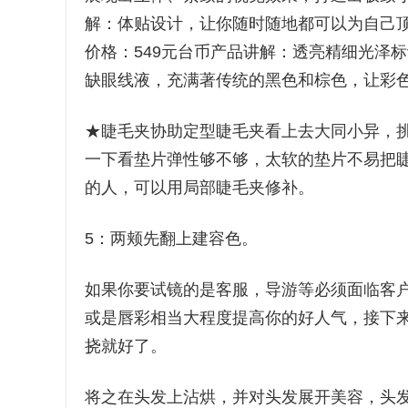
解：体贴设计，让你随时随地都可以为自己顶替好
价格：549元台币产品讲解：透亮精细光泽
缺眼线液，充满著传统的黑色和棕色，让彩
★睫毛夹协助定型睫毛夹看上去大同小异，
一下看垫片弹性够不够，太软的垫片不易把睫
的人，可以用局部睫毛夹修补。
5：两颊先翻上建容色。
如果你要试镜的是客服，导游等必须面临客
或是唇彩相当大程度提高你的好人气，接下
挠就好了。
将之在头发上沾烘，并对头发展开美容，头