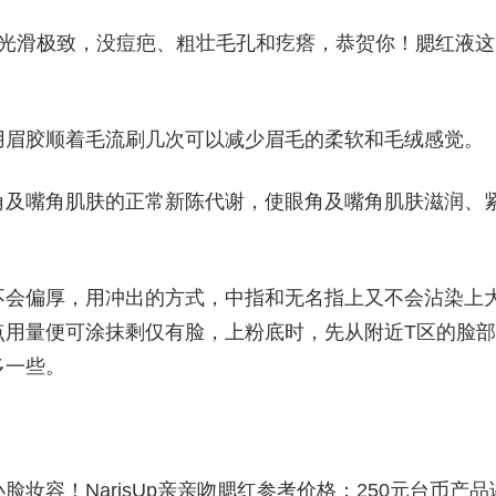
触光滑极致，没痘疤、粗壮毛孔和疙瘩，恭贺你！腮红液这
用眉胶顺着毛流刷几次可以减少眉毛的柔软和毛绒感觉。
角及嘴角肌肤的正常新陈代谢，使眼角及嘴角肌肤滋润、
不会偏厚，用冲出的方式，中指和无名指上又不会沾染上
点用量便可涂抹剩仅有脸，上粉底时，先从附近T区的脸部
多一些。
妆容！NarisUp亲亲吻腮红参考价格：250元台币产品