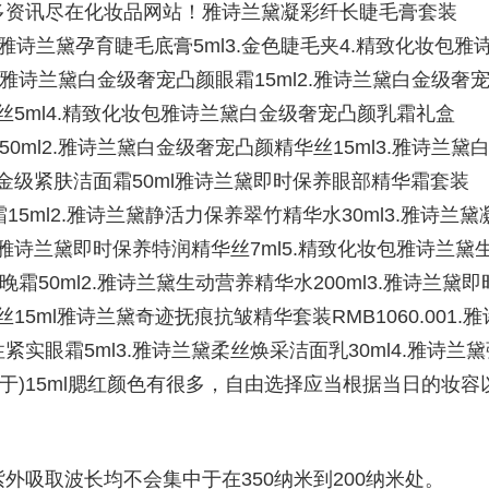
多资讯尽在化妆品网站！雅诗兰黛凝彩纤长睫毛膏套装
l2.雅诗兰黛孕育睫毛底膏5ml3.金色睫毛夹4.精致化妆包雅
1.雅诗兰黛白金级奢宠凸颜眼霜15ml2.雅诗兰黛白金级奢
丝5ml4.精致化妆包雅诗兰黛白金级奢宠凸颜乳霜礼盒
霜50ml2.雅诗兰黛白金级奢宠凸颜精华丝15ml3.雅诗兰黛
白金级紧肤洁面霜50ml雅诗兰黛即时保养眼部精华霜套装
霜15ml2.雅诗兰黛静活力保养翠竹精华水30ml3.雅诗兰黛
.雅诗兰黛即时保养特润精华丝7ml5.精致化妆包雅诗兰黛
养晚霜50ml2.雅诗兰黛生动营养精华水200ml3.雅诗兰黛即
15ml雅诗兰黛奇迹抚痕抗皱精华套装RMB1060.001.雅
紧实眼霜5ml3.雅诗兰黛柔丝焕采洁面乳30ml4.雅诗兰黛
限于)15ml腮红颜色有很多，自由选择应当根据当日的妆容
外吸取波长均不会集中于在350纳米到200纳米处。