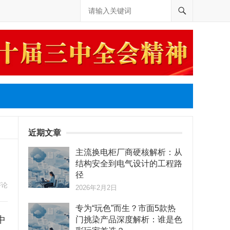
近期文章
主流换电柜厂商硬核解析：从
结构安全到电气设计的工程路
径
评论
2026年2月2日
专为“玩色”而生？市面5款热
中
门挑染产品深度解析：谁是色