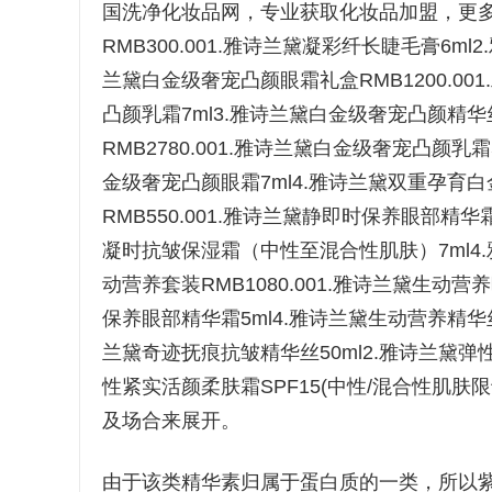
国洗净化妆品网，专业获取化妆品加盟，更
RMB300.001.雅诗兰黛凝彩纤长睫毛膏6m
兰黛白金级奢宠凸颜眼霜礼盒RMB1200.00
凸颜乳霜7ml3.雅诗兰黛白金级奢宠凸颜精华
RMB2780.001.雅诗兰黛白金级奢宠凸颜乳
金级奢宠凸颜眼霜7ml4.雅诗兰黛双重孕育
RMB550.001.雅诗兰黛静即时保养眼部精华
凝时抗皱保湿霜（中性至混合性肌肤）7ml4
动营养套装RMB1080.001.雅诗兰黛生动营
保养眼部精华霜5ml4.雅诗兰黛生动营养精华丝
兰黛奇迹抚痕抗皱精华丝50ml2.雅诗兰黛弹性
性紧实活颜柔肤霜SPF15(中性/混合性肌肤
及场合来展开。
由于该类精华素归属于蛋白质的一类，所以紫