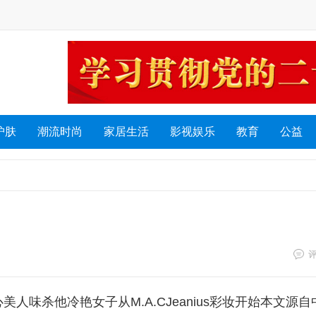
护肤
潮流时尚
家居生活
影视娱乐
教育
公益
味杀他冷艳女子从M.A.CJeanius彩妆开始本文源自