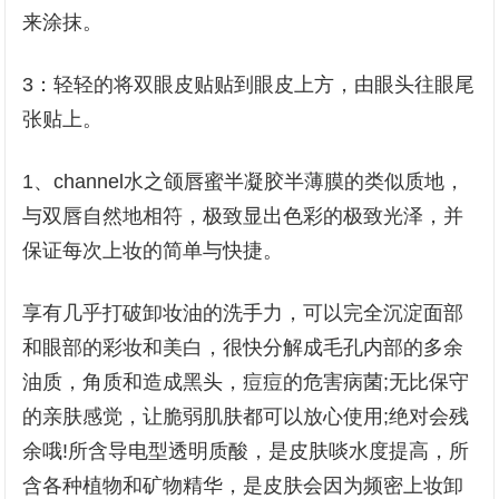
来涂抹。
3：轻轻的将双眼皮贴贴到眼皮上方，由眼头往眼尾
张贴上。
1、channel水之颌唇蜜半凝胶半薄膜的类似质地，
与双唇自然地相符，极致显出色彩的极致光泽，并
保证每次上妆的简单与快捷。
享有几乎打破卸妆油的洗手力，可以完全沉淀面部
和眼部的彩妆和美白，很快分解成毛孔内部的多余
油质，角质和造成黑头，痘痘的危害病菌;无比保守
的亲肤感觉，让脆弱肌肤都可以放心使用;绝对会残
余哦!所含导电型透明质酸，是皮肤啖水度提高，所
含各种植物和矿物精华，是皮肤会因为频密上妆卸