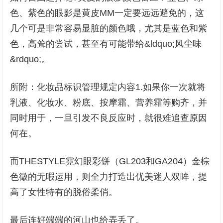
色、紫色的眼影是黄皮MM一定要远远避免的，这
几个可是非常容易显脏的颜色哦，尤其是蓝色和紫
色，高耸的尝试，甚至有可能带给&ldquo;风尘味
&rdquo;。
所附：化妆品标识管理规定内容1.如果你一次就将
乳液、化妆水、粉底、按摩霜、营养霜等购齐，并
同时用于，一旦引发不良反应时，就很难追查原因
何在。
而THESTYLE霓幻眼彩饼（GL203和GA204）金棕
色徵的无暇运用，则全力打造出优美迷人双眸，提
高了女性特有的脱俗柔俏。
最后连好端端的河山也给弄丢了。