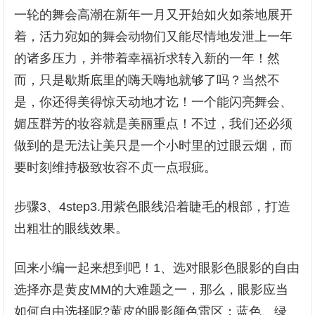
一轮的舞会高潮在新年一月又开始如火如荼地展开
着，活力宛如的舞会动物们又能尽情地发泄上一年
的诸多压力，并带着幸福祈求转入新的一年！然
而，只是歇斯底里的嗨天嗨地就够了吗？当然不
是，你还得美得惊天动地才讫！一个能闪亮舞会、
媚压群芳的妆容就是美丽重点！不过，我们还必须
做到的是无法让美只是一个小时里的过眼云烟，而
要时刻维持极致妆容不贞一点瑕疵。
步骤3、4step3.用紫色眼线沿着睫毛的根部，打造
出粗壮的眼线效果。
回来小编一起来想到吧！1、选对眼影色眼影的自由
选择亦是黄皮MM的大难题之一，那么，眼影应当
如何自由选择呢?黄皮的眼影颜色雷区：蓝色、绿