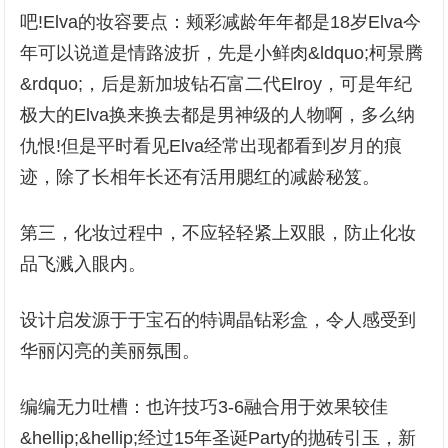
吧!Elva的妆容要点：颊彩减龄年年都是18岁Elva今
年可以说道是情路波折，先是小鲜肉&ldquo;柯景腾
&rdquo;，后是新加坡钻石富二代Elroy，可是年纪
极大的Elva换来换去都是男神级的人物啊，多么纳
仇恨!但是平时看见Elva经常出现都看到岁月的痕
迹，除了长相年长还有活用腮红的减龄秘笈。
第三，化妆过程中，不应轻轻紧上双眼，防止化妆
品飞溅入眼内。
设计启发源于于宝石的特调晶钻彩盒，令人感受到
华丽闪亮的美丽氛围。
编编无力吐槽：也许技巧3-6融合用于效果较佳
&hellip;&hellip;经过15年圣诞Party的抛砖引玉，新