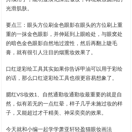
光滑肌肤。
要点三：眼头方位刷金色眼影在眼头的方位刷上重
重的一抹金色眼影，并伸延到上眼睑处，与眼窝处
的暗色金色眼影自然地过渡性，然后再翻上睫毛
膏，就有很引人注目的烟熏妆效果了。
口红逆彩绘工具其实如果你告诉甲油可以用于彩绘
的话，那么口红逆彩绘工具也很更容易想象了。
腮红VS妆效1、自然通勤妆通勤妆最重要的就是自
然，似有若无的一点红晕，样子几乎未施过妆的样
子，又能超过才干精美、神采奕奕的效果。
今天就和小编一起学学萧亚轩轻盈猫眼妆画法