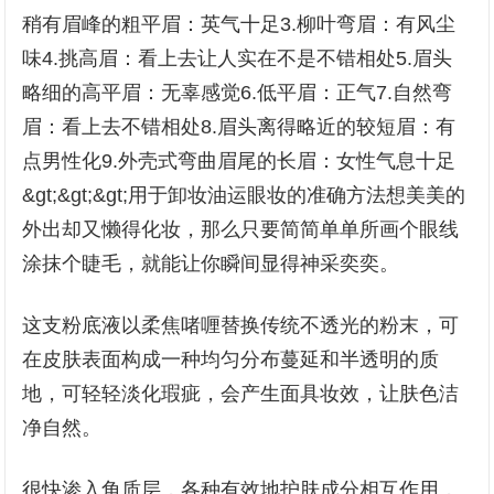
稍有眉峰的粗平眉：英气十足3.柳叶弯眉：有风尘
味4.挑高眉：看上去让人实在不是不错相处5.眉头
略细的高平眉：无辜感觉6.低平眉：正气7.自然弯
眉：看上去不错相处8.眉头离得略近的较短眉：有
点男性化9.外壳式弯曲眉尾的长眉：女性气息十足
&gt;&gt;&gt;用于卸妆油运眼妆的准确方法想美美的
外出却又懒得化妆，那么只要简简单单所画个眼线
涂抹个睫毛，就能让你瞬间显得神采奕奕。
这支粉底液以柔焦啫喱替换传统不透光的粉末，可
在皮肤表面构成一种均匀分布蔓延和半透明的质
地，可轻轻淡化瑕疵，会产生面具妆效，让肤色洁
净自然。
很快渗入角质层，各种有效地护肤成分相互作用，