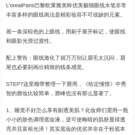
L’orealParis巴黎欧莱雅美眸优美极细眼线水笔非常
丰富多样的眼线画法是精彩妆容不可或缺的元素。
画一条深棕色的上眼线，用刷子展开标记，使眼线
和眼影光滑过渡性。
配上警告：眼线激化了就万万别让眉毛太沉闷，眉
尾也必要刻画出精致的线条感觉。
STEP7这里顺带整理一下唇周，《给定憧憬》中秀
智的唇妆比较简单，唇峰也没有那么显著了。
1、睡觉不好怎么享有剔透美肌？化妆师们需用一瓶
小小的肤色调理底妆液，逆可使晦暗的肌肤显得透
亮并且富裕光泽！其实底妆的优劣并非在于粉底本