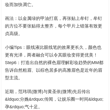
妆而加快凋亡。
画法：以金属绿的甲油打底，再张贴上牟钉，牟钉
的方位不要张贴得太整齐，每个甲片上错落有致更
贞高级。
小编Tips：眼线液比眼线笔的效果更长久，颜色也
更有光泽，两者融合可以令其眼妆变得更优美！
Step6：打造出自然的裸色眉理解彩妆趋势的MM都
告诉自然粗眉、以棕色居多的高雅眉色是近年的眉
型主流。
近期，范玮琪(微博)与黄圣依(微博)先后传出
&ldquo;分娩&rdquo;传闻，让娱乐圈一时间&ldquo;
孕&rdquo;气十足。