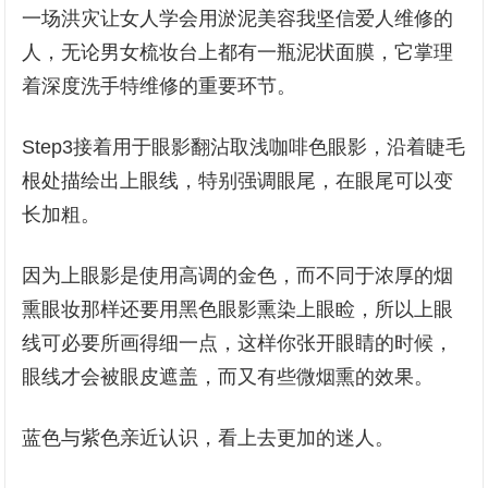
一场洪灾让女人学会用淤泥美容我坚信爱人维修的
人，无论男女梳妆台上都有一瓶泥状面膜，它掌理
着深度洗手特维修的重要环节。
Step3接着用于眼影翻沾取浅咖啡色眼影，沿着睫毛
根处描绘出上眼线，特别强调眼尾，在眼尾可以变
长加粗。
因为上眼影是使用高调的金色，而不同于浓厚的烟
熏眼妆那样还要用黑色眼影熏染上眼睑，所以上眼
线可必要所画得细一点，这样你张开眼睛的时候，
眼线才会被眼皮遮盖，而又有些微烟熏的效果。
蓝色与紫色亲近认识，看上去更加的迷人。