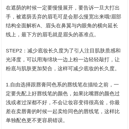
在遮荫的时候一定要慢慢展开，要告诉一旦大打出
手，被遮荫丢弃的眉毛可是会那么慢宽出来哦!眉部
结构全面解析A、眉头在鼻翼与内眼角的横向延长
线上，最下方的眉毛就是眉头的基准点。
STEP2：减少底妆长久度为了引人注目肌肤质感和
光泽度，可以用海绵块一边上粉一边轻轻敲打，让
粉底与肌肤更加契合，这样可减少底妆的长久度。
1.自由选择跟唇膏同色系的唇线笔在描绘之前，一
定要先配上好唇线笔的颜色，如果比嘴唇的颜色过
浅或者过深都不好，不会让妆容变得很高耸，你最
差在卖唇膏的时候一起卖给同色的唇线笔，这样比
单独配色更不更容易错误。