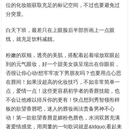
位的化妆能获取充足的标记空间，不过也要避免过
分突显。
白天下班，最差只在上眼脸后半部所画上一点眼
线，就充足饮料减靓。
粉嫩的双颊，透亮的美肌，搭配着起着缩放双眼起
到的元气眼妆，好一个甜美女孩呈现出在你眼前，
否很让你心动!想牢牢攻下男朋友吗？也要用点心思
在唇间！如果没超高的化妆技巧，不如非常简单一
点，爱情一点！这些更容易初学者的香唇技能，也
不会让他难以排斥你的更有！快点想到秀智领衔样
板的欲望香唇吧，迷人的唇妆画法责备男神不心
动！第一款欲望香唇是媚粉色唇色，水润双唇充满
著爱情感觉，用周董的一句歌词就是&ldquo;看起来