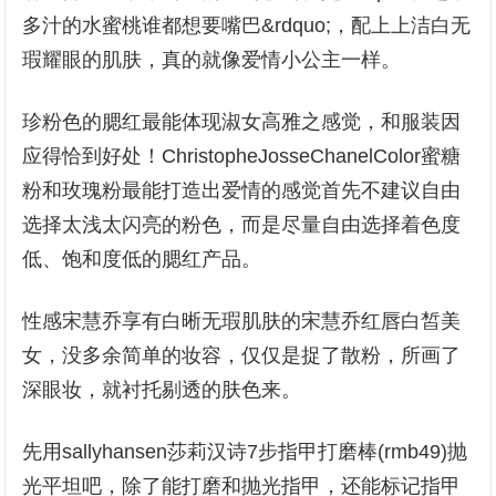
多汁的水蜜桃谁都想要嘴巴&rdquo;，配上上洁白无
瑕耀眼的肌肤，真的就像爱情小公主一样。
珍粉色的腮红最能体现淑女高雅之感觉，和服装因
应得恰到好处！ChristopheJosseChanelColor蜜糖
粉和玫瑰粉最能打造出爱情的感觉首先不建议自由
选择太浅太闪亮的粉色，而是尽量自由选择着色度
低、饱和度低的腮红产品。
性感宋慧乔享有白晰无瑕肌肤的宋慧乔红唇白皙美
女，没多余简单的妆容，仅仅是捉了散粉，所画了
深眼妆，就衬托剔透的肤色来。
先用sallyhansen莎莉汉诗7步指甲打磨棒(rmb49)抛
光平坦吧，除了能打磨和抛光指甲，还能标记指甲