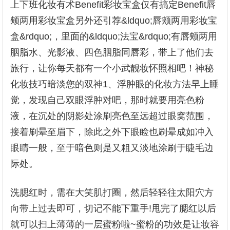
上下班化妆有术Benefit彩妆宝盒仅有搞定Benefit唇
颊两用彩妆宝盒另外还引荐&ldquo;唇颊两用彩妆宝
盒&rdquo;，里面的&ldquo;法宝&rdquo;有唇颊两用
胭脂水、光影液、四色胭脂同唇彩，带上了他们去
旅行，让你每天都有一个小武靓妆怀照相吧！神秘
化妆技巧暗淡您的双神1、浮肿眼的化妆方法早上睡
觉，发现自己双眼浮肿对吧，那时就要用亮色粉
液，在沉处的阴影处涂刷亮色至远超过眼窝范围，
接着刷晕至眉下，除此之外下眼睑也刷晕成如冲入
眼睛一般，至于暗色则是又粗又淡地涂刷于睫毛边
际处。
洗腮红时，需在大笑肌打圈，然后轻轻往太阳穴方
向带上过去即可，切记不能下重手!甩完了腮红以后
就可以扫上薄薄的一层蜜粉啦~蜜粉的功效是让妆容