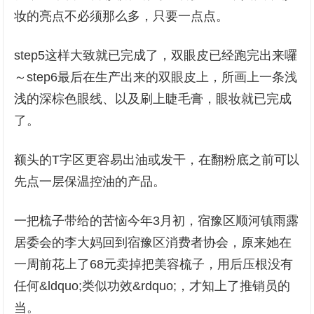
妆的亮点不必须那么多，只要一点点。
step5这样大致就已完成了，双眼皮已经跑完出来囉
～step6最后在生产出来的双眼皮上，所画上一条浅
浅的深棕色眼线、以及刷上睫毛膏，眼妆就已完成
了。
额头的T字区更容易出油或发干，在翻粉底之前可以
先点一层保温控油的产品。
一把梳子带给的苦恼今年3月初，宿豫区顺河镇雨露
居委会的李大妈回到宿豫区消费者协会，原来她在
一周前花上了68元卖掉把美容梳子，用后压根没有
任何&ldquo;类似功效&rdquo;，才知上了推销员的
当。