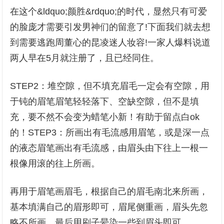
在这个&ldquo;颜胜&rdquo;的时代，显然只有可爱
的脸庞才需要引发男神们的留意了!下面我们就去想
到需要逃跑周董心的昆凌迷人妆容!一家人爆料说道
两人早在5月就注册了，且已经同住。
STEP2：堆空隙，但不填充眉毛一定会有空隙，用
于钝的眉笔眉笔轻轻落下、空缺空隙，但不是填
充，要不然不会变为蜡笔小新！有助于留点白ok
的！STEP3：所画出有毛流感用眉笔，或是深一点
的液态眉笔画出有毛流感，由眉头由下往上一根一
根像用滚的往上所画。
再用于眉笔画眉毛，根据自己的眉毛南北来所画，
基本填满自己的眉形即可，眉尾侧重画，眉头先忽
略不所画，最后用刷子晕染一些到眉头即可。