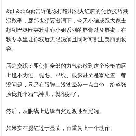
&gt;&gt;&gt;告诉他你打造出烈火红唇的化妆技巧潮
湿秋季，唇部也须要滋润下，今天小编成跟大家去
想到巴黎欧莱雅甜心小姐系列的唇膏以及唇蜜，在
秋冬季里让你双唇无限滋润且同时可配上美丽的妆
容。
唇之交织：即使把全部的力气都放到这个冷艳的唇
上也不为过，睫毛、眼线、眼影甚至是零处置，都
没问题，只是在眼眸上浅浅晕染一点白色，给整张
脸庞托个精气神儿，就很妙了。
然后，从眼线上边缘自然过渡性至尾端。
如果实在腮红过于显著，再重复上一个动作。