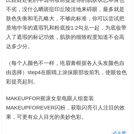
比娃娃还瓷的半透明妆前提是你的肌肤状态本身也
不劣，没什么晒斑痘印丘陵洼地来碍眼，最多就是
肤色失衡和毛孔略大，不够此标准，你可以尝试把
质地中等的遮瑕乳和粉底按1:2勾兑一起，为底妆带
入了遮瑕的标记功效，肌肤的细致程度知道不会高
达多少分。
（每个人颜色不一样，疮眉膏根据各人头发颜色自
由选择）step4在眼睛上涂抹眼部妆前乳，使眼妆色
彩提亮起到。
MAKEUPFOR摇滚女皇电眼人组套装
MAKEUPFOREVER闪粉，获取闪亮引人注目的效
果，可更有众人目光的美妙色彩。
8
赞