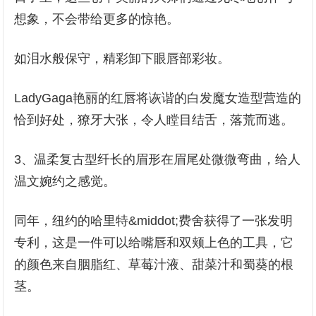
想象，不会带给更多的惊艳。
如泪水般保守，精彩卸下眼唇部彩妆。
LadyGaga艳丽的红唇将诙谐的白发魔女造型营造的
恰到好处，獠牙大张，令人瞠目结舌，落荒而逃。
3、温柔复古型纤长的眉形在眉尾处微微弯曲，给人
温文婉约之感觉。
同年，纽约的哈里特&middot;费舍获得了一张发明
专利，这是一件可以给嘴唇和双颊上色的工具，它
的颜色来自胭脂红、草莓汁液、甜菜汁和蜀葵的根
茎。