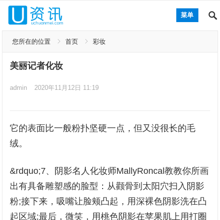
菜单
您所在的位置
首页
彩妆
美丽记者化妆
admin
2020年11月12日 11:19
它的表面比一般粉扑坚硬一点，但又没很长的毛
绒。
&rdquo;7、阴影名人化妆师MallyRoncal教教你所画
出有具备雕塑感的脸型：从颧骨到太阳穴扫入阴影
粉;接下来，吸嘴让脸颊凸起，用深裸色阴影洗在凸
起区域;最后，微笑，用桃色阴影在苹果肌上用打圈