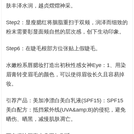
肤丰泽水润，越贞熠熠神采。
Step2：显瘦腮红将胭脂重扫于双颊，润泽而细致的
粉末需要彰显面颊自然的层次感，创下生动印象。
Step6：在睫毛根部方位张贴上假睫毛。
水嫩粉系唇腮妆打造出初秋性感女神Eye：1、用染
眉膏转变眉毛的颜色，可以使得眉妆长久且容易掉
妆。
引荐产品：美加净漂白美白乳液(SPF15)：SPF15
美白配方：抵挡紫外线(UVA&amp;B)的侵犯，避免
晒伤、晒黑，减慢肌肤凋亡。