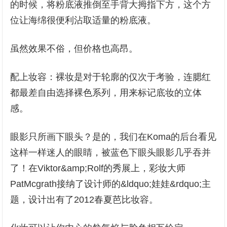
的时候，将粉底液推倒至手背大拇指下方，这个方
位让海绵很便利沾取适量的粉底液。
虽然效果不俗，但价格也高昂。
配上妆容：裸妆是对于轮廓的仅次于考验，连腮红
都最差自由选择裸色系列，用来标记底妆的立体
感。
眼影只所画下眼头？是的，我们在Koma的后台看见
这样一样迷人的眼睛，被蓝色下眼头眼影几乎吞并
了！在Viktor&amp;Rolf的秀展上，彩妆大师
PatMcgrath接纳了设计师的&ldquo;娃娃&rdquo;主
题，设计出有了2012春夏芭比妆容。