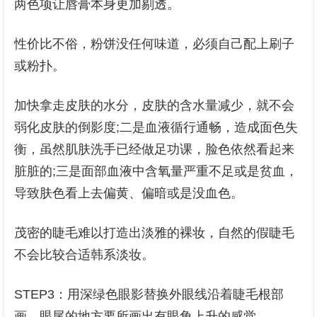
两色项让唇膏本身更加剔透。
性价比不俗，粉饼没任何味道，必须自己配上刷子
或粉扑。
加快拿走皮肤的水分，皮肤的含水量减少，就不会
弱化皮肤的倒影度;二是血液循行通畅，造成面色失
衡，虽然肌肤洗手已经做足功课，脸色依然看起来
脏脏的;三是面部血液中含氧量严重不足或是贫血，
导致肤色看上去偏黄、偏暗或是没血色。
茂密的睫毛难以打造出淡雅的裸妆，自然的假睫毛
不会比较合适韩系淡妆。
STEP3：用深绿色眼影替换外眼线沿着睫毛根部
画，眼尾的地方要所画出有眼角上升的感觉。