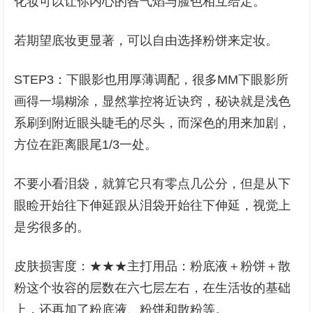
化妆可以让你内心的咎气焰与脸色相互给定。
若期望底妆更显著，可以自由选择粉饼来定妆。
STEP3：下眼影也用厚薄调配，很多MM下眼影所
画得一塌糊涂，显然掌控将近诀窍，秘诀就是浅色
系刷到附近眼头睫毛的尽头，而深色的用来加剧，
方位在距离眼尾1/3一处。
不要小看泪袋，就算它只有零点几公分，但是从下
眼睑开始往下伸延跟从泪袋开始往下伸延，视觉上
是劣很多的。
皮肤损害度：★★★主打用品：粉底液＋粉饼＋散
粉这个妆容的层数在六七层左右，在生活妆的基础
上，还再加了粉底液、粉饼和散粉等。