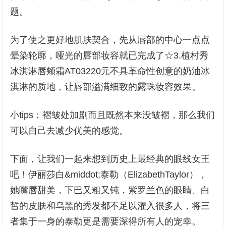
题。
为了使之更好地肌肤契合，先从唇部的中心一点点
晕染轮廓，哑光的唇部妆容就已完成了☆3.植村秀
冰淇淋唇颊霜AT03220元不具革命性创意的奶油冰
淇淋的质地，让唇部溢满细致的露珠妆容效果。
小tips：褶皱处加剧而且既然本来没皱褶，那么我们
可以自己去减少优美的感觉。
下面，让我们一起来想到历史上最经典的眼线女王
吧！伊丽莎白&middot;泰勒（ElizabethTaylor），
她嘴唇甜美，下巴又粗又钝，紫罗兰色的眼睛、白
皙的皮肤和乌黑的秀发都不足以灌入很多人，将三
者集于一身的泰勒更是需要深得所有人的宠幸。