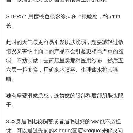
STEP5：用蜜桃色眼影涂抹在上眼睑处，约5mm
长。
此时的天气最更容易引发肌肤脆弱，想要减轻过敏
情况又害怕市面上的产品不会引起更相当严重的脆
弱，不妨制做：去药店里卖那种医用纱布，然后五
六层一起变换，用矿泉水喷雾、生理盐水将其曝
晒。
独有坚硬滑嫩质感，连娇嫩的眼部和唇部肌肤也限
于。
3.本身眉毛比较稠密或者眉毛过短的MM也不必担
忧，可以通过先前的&ldquo;画眉&rdquo;来解决问