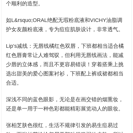
个顺利的造型。
如L&rsquo;ORAL绝配无瑕粉底液和VICHY油脂调
护女友颜粉底液，专为痘痘肌肤设计，非常透气。
Lip’s减线：无唇线橘红色双唇，下班都相当适合橘
红色唇膏常让人难驾驭，但利用无唇线画法，能减
少唇的立体感，而且不更容易错误！穿着搭乘上挑
选出甜美的爱心图案衬衫，下班配上裤或裙都相当
合适。
深浅不同的蓝色眼影，无论是在画交错的烟熏妆，
还是单一用于一种色彩都能精彩展览动人的眼妆。
张柏芝肤色很红，生活不规律引发的易生痘易过