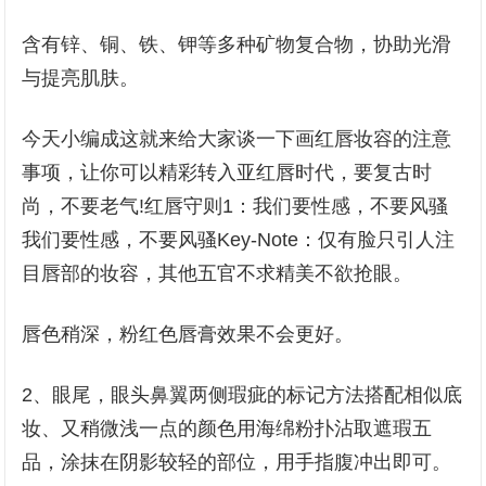
含有锌、铜、铁、钾等多种矿物复合物，协助光滑
与提亮肌肤。
今天小编成这就来给大家谈一下画红唇妆容的注意
事项，让你可以精彩转入亚红唇时代，要复古时
尚，不要老气!红唇守则1：我们要性感，不要风骚
我们要性感，不要风骚Key-Note：仅有脸只引人注
目唇部的妆容，其他五官不求精美不欲抢眼。
唇色稍深，粉红色唇膏效果不会更好。
2、眼尾，眼头鼻翼两侧瑕疵的标记方法搭配相似底
妆、又稍微浅一点的颜色用海绵粉扑沾取遮瑕五
品，涂抹在阴影较轻的部位，用手指腹冲出即可。