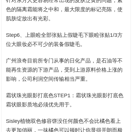
针对东方人更容易经常出现的皮肤泛黄的问题，紫
色的隔离霜能将之中和，最大限度的标记亮陈，使
肌肤绽放出有光彩。
Step6、上眼睑全部张贴上假睫毛下眼睑张贴1/3方
位大眼妆必不可少的装备假睫毛。
广州浪奇目前所专门从事的日化产品，是石油等不
能再生资源的下游产品，受到上游原料价格上涨的
影响，公司利润空间传输相当严重。
霜状珠光眼影打底色STEP1：霜状珠光眼影打底色
霜状眼影质地必须优先用于。
Sisley植物双色修容饼没任何颜色不会比橘色看上
去更加俏丽，一抹橘色可以顿时让你显得开朗而极