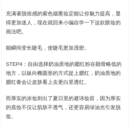
充满著脱俗感的紫色烟熏妆定能让你魅力提高，显
得更加迷人，现在就回来小编自学一下这款眼妆的
画法吧。
能瞬间变长睫毛，使睫毛更加茂密。
STEP4：自由选择奶油质地的腮红粉在颧骨略低的
地方，以纵向椭圆形的方式捉上腮红，奶油质地的
腮红膏会让皮肤看上去更白里透红。
而厚实的浓妆则出了夏日里的避讳妆容，因为厚实
的底妆不仅让肌肤不透气，还更容易绿油光引发脱
妆。