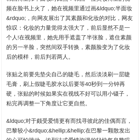
频在脸书上火了，她在视频里通过画&ldquo;半面妆
&rdquo;，向网友展出了其素颜和化妆的对比，网友
惊叹：化妆的力量觉得太强大了，前后显然不是一
个人!在视频里，她先用手遮盖了半张脸，遮住素颜
的另一半脸，突然间双手转换，素颜脸变为了化妆
后的模样，前后判若两人。
张贴之前要先垫尖自己的睫毛，然后淡淡刷一层睫
毛膏，刷上假睫毛胶水以后要等40秒到一分钟再
硬，张贴的时候如果实在视线不好可以用小镊子，
粘完再调整一下角度让它更自然。
&ldquo;对于颇受爱情更有而找寻彼此的佳偶而言，
巴黎较小&rdquo;&hellip;&hellip;在巴黎一颗散发出