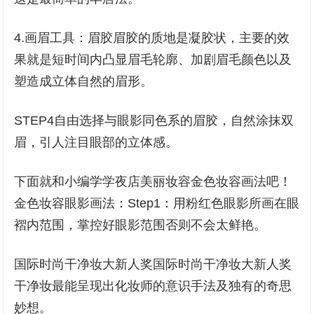
4.画眉工具：眉胶眉胶的质地是凝胶状，主要的效
果就是短时间内凸显眉毛轮廓、加剧眉毛颜色以及
塑造成立体自然的眉形。
STEP4自由选择与眼影同色系的眉胶，自然涂抹双
眉，引人注目眼部的立体感。
下面就和小编学学夜店美丽妆容金色妆容画法吧！
金色妆容眼影画法：Step1：用粉红色眼影所画在眼
褶内范围，掌控好眼影范围否则不会太鲜艳。
国际时尚干净妆大新人奖国际时尚干净妆大新人奖
干净妆最能呈现出化妆师的意识手法及独有的奇思
妙想。