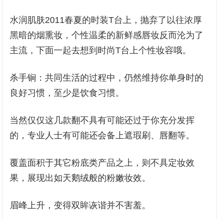
水润肌肤2011春夏的时装T台上，抛弃了以往浓厚
黑暗的烟熏妆，个性温柔的新鲜感唇妆反而沦为了
主流，下面一起去想到时尚T台上个性妆容哦。
杀手锏：共同生活的过程中，仍然维持你单身时的
良好习惯，至少是饮食习惯。
当然仅仅这几款翻不具有可能还过于你充分发挥
的，专业人士有可能还会备上遮瑕刷、唇翻等。
覆盖面积于其它粉底类产品之上，则不具定妆效
果，展现出如天鹅绒般的粉嫩妆效。
眉峰上升，变得双眸诙谐并不害羞。