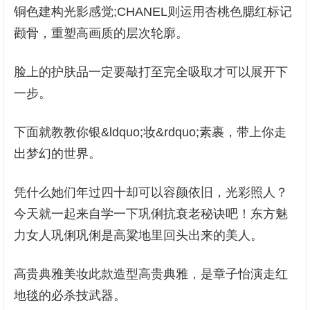
铜色建构光影感觉;CHANEL则运用杏桃色腮红标记
颧骨，重塑高画质的层次轮廓。
脸上的护肤品一定要敲打至完全吸取才可以展开下
一步。
下面就教教你银&ldquo;妆&rdquo;素裹，带上你走
出梦幻的世界。
凭什么她们年过四十却可以容颜依旧，光彩照人？
今天就一起来自学一下巩俐抗衰老秘诀吧！东方魅
力女人巩俐巩俐是高粱地里回头出来的美人。
高贵典雅美妆此款造型高贵典雅，是章子怡演走红
地毯的必杀技武器。