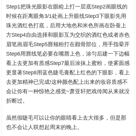
Step1把珠光眼影在眼睑上打一层底Step2画眼线的
时候在距离眼角3/1处画上升眼线Step3下眼影先用
珠光酒红色打底，后用大地色和米色所画在卧蚕上
方Step4自由选择和眼影互为交织的酒红色或者赤色
眉笔画眉毛Step5唇颊粉打在颧骨部位，用手指晕开
Step6用唇线笔必要在嘴唇上色，涂匀后建一下边幅
看上去更加有质感Step7最后涂抹上蜜粉，使雾面感
更显著Step8用蓝色睫毛膏配上红色的下眼影，看上
去更加精神已完成!这种颜色配上出来的妆容质感不
会让你有一种惊艳之感觉~萧亚轩把戏传闻从来就没
折断过。
虽然假睫毛可以让你的眼睛看上去大很多，但是那
也不会让人联想起周末的晚上。