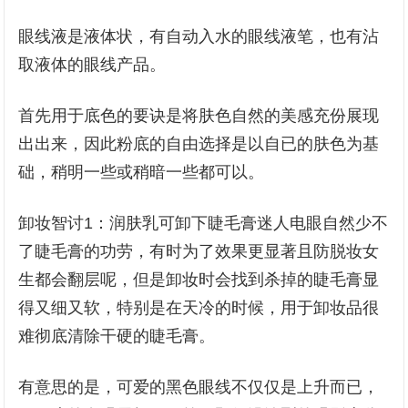
眼线液是液体状，有自动入水的眼线液笔，也有沾
取液体的眼线产品。
首先用于底色的要诀是将肤色自然的美感充份展现
出出来，因此粉底的自由选择是以自已的肤色为基
础，稍明一些或稍暗一些都可以。
卸妆智讨1：润肤乳可卸下睫毛膏迷人电眼自然少不
了睫毛膏的功劳，有时为了效果更显著且防脱妆女
生都会翻层呢，但是卸妆时会找到杀掉的睫毛膏显
得又细又软，特别是在天冷的时候，用于卸妆品很
难彻底清除干硬的睫毛膏。
有意思的是，可爱的黑色眼线不仅仅是上升而已，