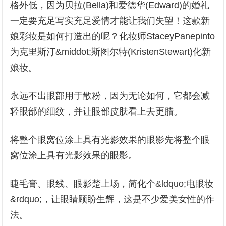
格外低，因为贝拉(Bella)和爱德华(Edward)的婚礼
一定要充足写实充足爱情才能让我们失望！这款新
娘彩妆是如何打造出的呢？化妆师StaceyPanepinto
为克里斯汀&middot;斯图尔特(KristenStewart)化新
娘妆。
永远不出眼部用于散粉，因为无论如何，它都会减
轻眼部的细纹，并让眼部皮肤看上去更腊。
将整个眼窝位涂上具有光影效果的眼影先将整个眼
窝位涂上具有光影效果的眼影。
睫毛膏、眼线、眼影楚上场，简化个&ldquo;电眼妆
&rdquo;，让眼睛顾盼生辉，这是不少爱美女性的作
法。