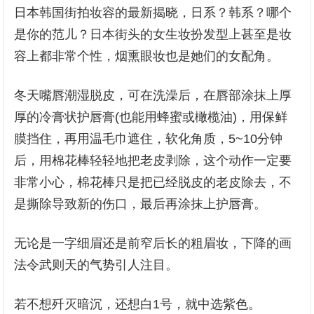
日本韩国街拍妆容的最新揭晓，日系？韩系？哪个
是你的范儿？日本街头的女生妆扮发型上甚至是妆
容上都非常个性，烟熏眼妆也是她们的女配角。
冬天嘴唇潮湿脱皮，可在洗澡后，在唇部涂抹上厚
厚的冷膏状护唇膏(也能用蜂蜜或橄榄油)，用保鲜
膜挡住，再用温毛巾遮住，软化角质，5~10分钟
后，用棉花棒轻轻地把老皮剥除，这个动作一定要
非常小心，棉花棒只是把已经脱皮的老皮除去，不
是撕除导致新的伤口，最后再涂抹上护唇膏。
无论是一字细眉还是前窄后长的粗眉妆，下降的画
法令武则天的气势引人注目。
若不想歼灭暗沉，还想白1号，就中选紫色。