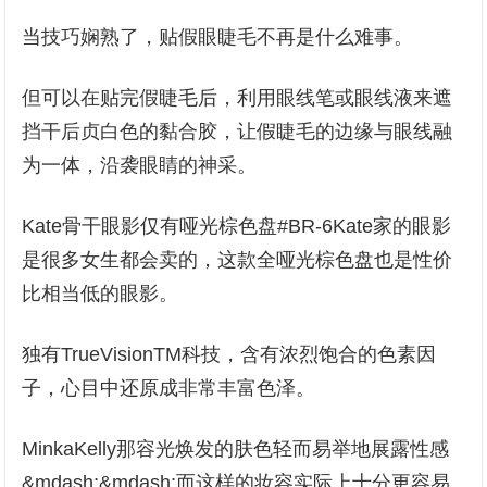
当技巧娴熟了，贴假眼睫毛不再是什么难事。
但可以在贴完假睫毛后，利用眼线笔或眼线液来遮
挡干后贞白色的黏合胶，让假睫毛的边缘与眼线融
为一体，沿袭眼睛的神采。
Kate骨干眼影仅有哑光棕色盘#BR-6Kate家的眼影
是很多女生都会卖的，这款全哑光棕色盘也是性价
比相当低的眼影。
独有TrueVisionTM科技，含有浓烈饱合的色素因
子，心目中还原成非常丰富色泽。
MinkaKelly那容光焕发的肤色轻而易举地展露性感
&mdash;&mdash;而这样的妆容实际上十分更容易