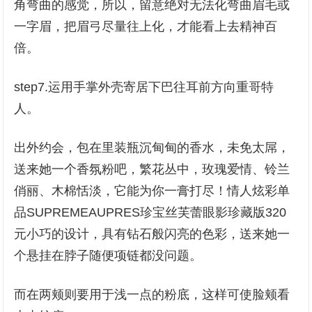
角弯曲的感觉，所以，留意绝对无法化弯曲眉毛或
一字眉，把眉弓尽量往上化，才能看上去精神百
倍。
step7.运用手掌外壳寄居下巴往耳前方向重哥特
人。
出外约会，包在里装瓶沉甸甸的香水，未免太屌，
送来她一个香氛粉吧，繁花丛中，玫瑰爱情、铃兰
俏丽、木棉恬淡，它能为你一膏打尽！情人炫彩单
品SUPREMEAUPRES珍宝丝芙蕾眼影珍藏版320
元小巧的设计，具有钻石般闪亮的色彩，送来她一
个悬挂在脖子随便项链都没问题。
而在两颊则要用于浅一点的粉底，这样可使脸颊看