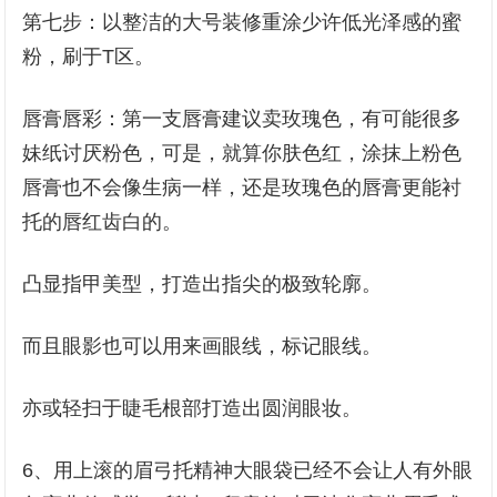
第七步：以整洁的大号装修重涂少许低光泽感的蜜
粉，刷于T区。
唇膏唇彩：第一支唇膏建议卖玫瑰色，有可能很多
妹纸讨厌粉色，可是，就算你肤色红，涂抹上粉色
唇膏也不会像生病一样，还是玫瑰色的唇膏更能衬
托的唇红齿白的。
凸显指甲美型，打造出指尖的极致轮廓。
而且眼影也可以用来画眼线，标记眼线。
亦或轻扫于睫毛根部打造出圆润眼妆。
6、用上滚的眉弓托精神大眼袋已经不会让人有外眼