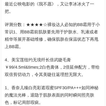
最近公映电影的《我不愿》，又让李冰冰火了一
把。
评测分数：★★★★☆裸妆达人必知的BB霜用于小
常识1、用BB霜前肌肤要先用于护肤水、乳液或者
精华等展开基础维修，确保肌肤在保温状态下再甩
上BB霜。
4、美宝莲纽约无境纤长倍武睫毛膏
￥99/4.5ml&times;2白色膏体，2倍延伸配方，带给
双倍剪切动力，令其美睫往返理想无限大。
1、香奈儿臻白亮彩遮瑕蜜SPF30/PA+++如同神秘
的魔法光棒，退隐于肌肤表面的同时瞬间照亮肤
色，标记局部瑕疵。