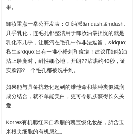
果。
卸妆重点一拳公开发表：Oil油派&mdash;&mdash;
几乎乳化，连毛孔都整洁用于卸妆油最担忧的就是
乳化不几乎，让脏污在毛孔中作非法逗留，&ldquo;
私生&rdquo;出有一堆小粉刺和痘痘！建议用卸妆油
沾上脸庞时，耐性细心地，开朗??沾烘约40秒，证
实脸部?一个毛孔都被洗手到。
如果能与具备抗老化起到的维他命和某种类似滋润
成分结合，就不单能美白，更可令肌肤获得长久关
爱。
Korres有机腮红来自希腊的瑰宝级化妆品，所含玉
米根尖细胞的有机腮红。