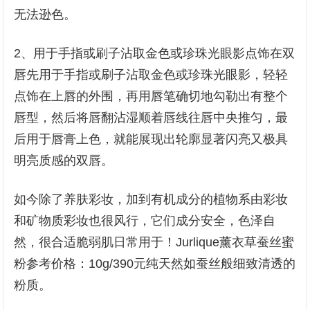
无法逊色。
2、用于手指或刷子沾取金色或珍珠光眼影点饰在双
唇先用于手指或刷子沾取金色或珍珠光眼影，轻轻
点饰在上唇的外围，再用唇笔确切地勾勒出有整个
唇型，然后将唇翻沾湿顺着唇线往唇中央推匀，最
后用于唇膏上色，就能展现出轮廓显著闪亮又极具
明亮质感的双唇。
如今除了养肤彩妆，加到有机成分的植物系由彩妆
和矿物质彩妆也很风行，它们成分安全，色泽自
然，很合适脆弱肌日常用于！Jurlique薰衣草蚕丝蜜
粉参考价格：10g/390元纯天然如蚕丝般细致清透的
粉质。