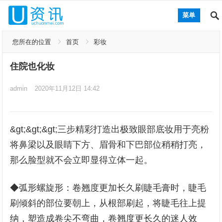
菜单
您所在的位置
首页
彩妆
住院也化妆
admin
2020年11月12日 14:42
&gt;&gt;&gt;三步精彩打造出极致眼部底妆用于亮粉
将鼻梁以及眼睛下方、眉骨和下巴部位稍稍打亮，
那么脸型就不会立即显得立体一起。
◆弧形螺旋形：卷翘度更加长久刷睫毛膏时，睫毛
刷倾斜的部位要朝上，从根部刷起，将睫毛往上提
纳，塑造成卷尖不弯曲，卷翘度更长久的迷人效