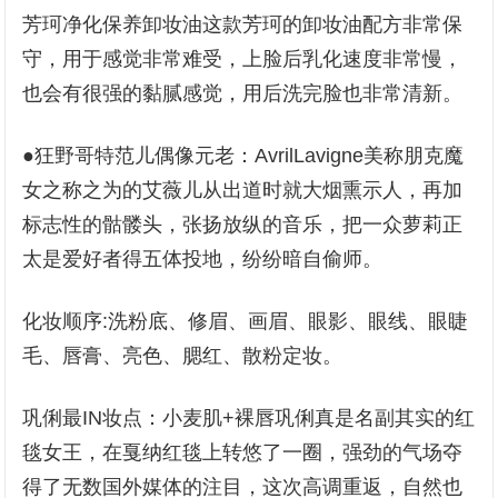
芳珂净化保养卸妆油这款芳珂的卸妆油配方非常保
守，用于感觉非常难受，上脸后乳化速度非常慢，
也会有很强的黏腻感觉，用后洗完脸也非常清新。
●狂野哥特范儿偶像元老：AvrilLavigne美称朋克魔
女之称之为的艾薇儿从出道时就大烟熏示人，再加
标志性的骷髅头，张扬放纵的音乐，把一众萝莉正
太是爱好者得五体投地，纷纷暗自偷师。
化妆顺序:洗粉底、修眉、画眉、眼影、眼线、眼睫
毛、唇膏、亮色、腮红、散粉定妆。
巩俐最IN妆点：小麦肌+裸唇巩俐真是名副其实的红
毯女王，在戛纳红毯上转悠了一圈，强劲的气场夺
得了无数国外媒体的注目，这次高调重返，自然也