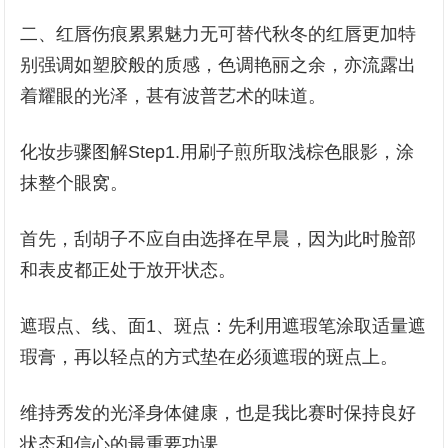
二、红唇伤痕累累魅力无可替代秋冬的红唇更加特
别强调如塑胶般的质感，色调艳丽之余，亦流露出
着耀眼的光泽，甚有波普艺术的味道。
化妆步骤图解Step1.用刷子煎所取浅棕色眼影，涂
抹整个眼窝。
首先，刮胡子不应自由选择在早晨，因为此时脸部
和表皮都正处于放开状态。
遮瑕点、线、面1、斑点：先利用遮瑕笔涂取适量遮
瑕膏，再以轻点的方式垫在必须遮瑕的斑点上。
维持秀发的光泽身体健康，也是我比赛时保持良好
状态和信心的最重要功课。