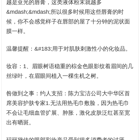
越是亚光的唇膏，这类液体粉末就越多
&mdash;&mdash;所以很多时候用这些唇膏的时
候，你不会感觉样子在唇部的屋了十分钟的泥状面
膜一样。
温馨提醒：&#183;用于对肌肤刺激性小的化妆品。
妆容：1、眉眼树语稳重的棕金色眼影纹着眉间的几
丝绿叶，在眉眼间植入一棵生机之树。
咎做到之事：约人支招：陈力宝洁公司大中华区首
席美容护肤专家1.无法用热毛巾敷脸，因为热毛巾
不会让毛细血管扩展、肿胀，激化皮肤泛红甚至宽
出有晒斑。