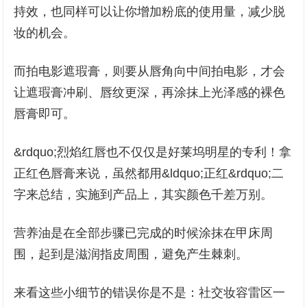
持效，也同样可以让你增加粉底的使用量，减少脱
妆的机会。
而拍电影遮瑕膏，则要从唇角向中间拍电影，才会
让遮瑕膏冲刷、唇纹更深，再涂抹上光泽感的裸色
唇膏即可。
&rdquo;烈焰红唇也不仅仅是好莱坞明星的专利！拿
正红色唇膏来说，虽然都用&ldquo;正红&rdquo;二
字来总结，实施到产品上，其实颜色千差万别。
营养油是在全部步骤已完成的时候涂抹在甲床周
围，起到是滋润指皮周围，避免产生棘刺。
来看这些小细节的错误你是不是：社交妆容雷区一