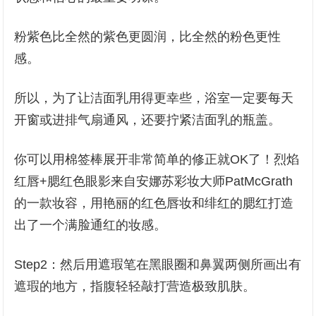
粉紫色比全然的紫色更圆润，比全然的粉色更性
感。
所以，为了让洁面乳用得更幸些，浴室一定要每天
开窗或进排气扇通风，还要拧紧洁面乳的瓶盖。
你可以用棉签棒展开非常简单的修正就OK了！烈焰
红唇+腮红色眼影来自安娜苏彩妆大师PatMcGrath
的一款妆容，用艳丽的红色唇妆和绯红的腮红打造
出了一个满脸通红的妆感。
Step2：然后用遮瑕笔在黑眼圈和鼻翼两侧所画出有
遮瑕的地方，指腹轻轻敲打营造极致肌肤。