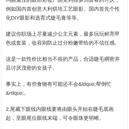
玛丽黛佳的眼部彩妆产品受到很多消费者的讨厌，
例如国内首创意大利烘培工艺眼影、国内首先个性
化DIY眼影和选育式睫毛膏等等。
建议你职场上尽量减少公主元素，最多玩玩鲜亮甲
色或套装，妆容则防止过分粉嫩带给的不信任感。
这是一款性价比相当不俗的产品，合适睫毛稠密并
且讨厌茂密的女孩子。
事实上，有些食物有可能还不会&ldquo;帮倒忙
&rdquo;。
2.尾藏下眼线内眼线要将由眼头开始在睫毛底画
起，至眼尾位眼线末端，可令眼珠更明晰。