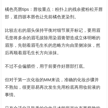
橘色亮唇tips：唇妆重点：粉扑上的残余蜜粉松开唇
部，遮挡塬本唇色让先前橘色更染剂。
比较左右的眉头保持平衡对细节展开标记，要用眉
毛垫将多余的眉毛拔除用染眉膏塑造成立体明晰的
眉形，先朝着眉毛生长的忽略方向由里侧涂抹，然
后再顺着眉毛生长方向涂抹。
不过不会偏腊些，用于前要作好唇部打底。
但对于第一次化妆的MM来说，准确的化妆步骤并
不熟知，很更容易再次发生先用粉底再用妆前液的
事情。