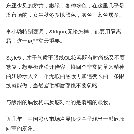
东亚少见的鹅黄，嫩绿，各种粉色，在这里几乎是
没市场的，女生秋冬多以黑色，灰色，蓝色居多。
李小璐特别强调，&ldquo;无论怎样，都要用隔离
霜，这一点非常最重要。
Style5：才干气质平眼线OL妆容既有时尚感又不要
繁复，想要极速松开倦容，换回个非常简单又精神
的妞脸示人？一个无瑕的底妆再加追变长的一条眼
线就能做，当然眉毛和唇部也不要忽略。
与酸甜的底妆构成反感对比的是滑稽的眼妆。
近几年，中国彩妆市场发展很快并呈现出一派欣欣
向荣的景象。