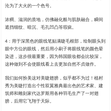
沦为了大火的一个色号。
浓稠、滋润的质地，仿佛融化般与肌肤融合，瞬间
遮挡细纹、暗沉、毛孔凹凸等瑕疵。
4：用于深黑色的眼线笔贴满睫毛根部，绘制眼头到
眼中方位的眼线，然后用小刷子将眼线笔的颜色晕
染进，这步很最重要，因为韩国眼妆都会比较深，
这种做到不会使眼线看上去更加自然不贞做作。
我们如何扮美这对美睫翅膀，似乎都不为过！植村
秀为美睫打造出个性双翼雅典最出色的艺术家、建
筑师和雕刻家代达罗斯用各种羽毛生产了一对翅
膀，后用它飞翔于天际。