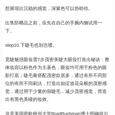
想展现出沉稳的感觉，深紫色可以协助你。
出售防晒品之前，应先在自己的手腕内侧试用一
下。
step10.下睫毛也别岂喽。
宽睫魅惑眼妆需7步茂密美睫大眼妆打造出秘诀：整
体妆容以粉色作为主基色，眼妆均可用于粉色的眼
影打底；睫毛膏搭配茂密款居多，通过有所不同部
位的有所不同刷法，打造出如绽放花朵般的茂密感
觉，通过用于少量的假睫毛，减少茂密感觉，营造
出有黑色美瞳的妆效。
这是美国密歇根州大学BradBushman博士明确提出