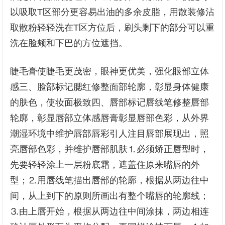
以吸取T区部分更容易出油的多余皮脂，用散装修沾
取散粉轻轻洗在T区方位后，刷头剩下的部分可以重
洗在脸颊和下巴的方位遮挡。
睫毛膏使睫毛更茂密，眼神更优美，强化眼部立体
感三、脸部标记腮红修整面部轮廓，彰显身体健康
的肤色，使妆面极致四、唇部标记唇线笔修整唇部
轮廓，彰显唇部立体感唇膏彰显唇部色彩，从外界
潮湿环境中维护唇部唇彩引人注目唇部展现出，照
亮唇部色彩，并维护唇部肌肤⒈必须矫正唇型时，
先要轻轻涂上一层粉底霜，遮盖住原来嘴唇的外
型；⒉用唇线笔描出唇部的轮廓，根据从两边往中
间，从上到下的原则所画出有整个嘴唇的轮廓线；
⒊由上唇开始，根据从两边往中间涂抹，两边相连