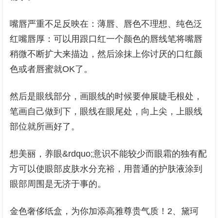
嘴唇严重不足反映在：薄唇、唇色不理想、纯色泛
红嘴唇厚：可以用跟口红一个颜色的唇线笔将嘴唇
稍微不断扩大来描边，然后涂抹上你讨厌的口红颜
色或者唇蜜就OK了。
然后是眼线部分，画眼线的时候要伸展睫毛根处，
笔画自己做到下，眼线在眼尾处，向上尖，上眼线
部位就所画好了。
想美丽，养眼&rdquo;意识不能较少而眼霜的独有配
方可以使眼部皮肤水分充裕，用普通的护肤液涂到
眼部周围是无济于事的。
金色奢侈纸盒，为你加添高雅尊贵气质！2、黛珂