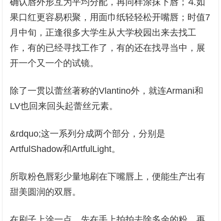
确认唇外形互为平均分配，再同样涂抹下唇；⒋如
果口红更容易积聚，用面巾纸轻轻松开嘴唇；时值7
月中旬，正逢很多大学生从大学校园出来去找工
作，有的已经寻找工作了，有的还在找寻当中，展
开一个又一个的试镜。
除了一贯以蕾丝著称的Vlantino外，就连Armani和
LV也回来回头起蕾丝元素。
&rdquo;这一系列分成两个部分，分别是
ArtfulShadow和ArtfulLight。
所取粉色唇彩少量地刷在下嘴唇上，便能生产出有
甜美圆润的双唇。
在刷子上涂一点，先在手上拍拍去除多余的粉，再