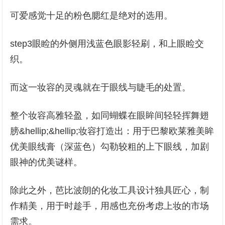
可爱感觉十足的粉色腮红是绝对的选用。
step3眼睑的外侧用浅蓝色眼影轻刷，和上眼睑交
织。
而这一妆容的灵魂就在于眼线与睫毛的处置。
整个妆容高雅轻盈，如同蝴蝶在眼眸间轻轻挥舞翅
膀&hellip;&hellip;妆容打造出：用于巴黎欧莱雅美眸
优美眼线膏（深蓝色）勾勒较粗的上下眼线，加剧
眼神的优美谜样。
除此之外，芭比波朗的化妆工具设计独具匠心，制
作精美，用于时趁手，用感也充份考虑上妆的市场
需求。