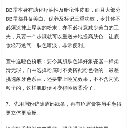
BB霜本身有助化疗油性及暗疮性皮肤，而且大部分
BB霜都具备美白、保养及标记三重功效，令其你不
必须涂抹上厚实的粉末，亦不必特意减少美白的工
夫，只要一个步骤就可以重送来地提高肤色，让底
妆轻巧透气，肤色暗淡，非常便利。
宜中选哑色粉底：要令其肌肤色泽好象瓷器一样柔
滑无瑕，自由选择粉底时不要搭配粉色徵的，最差
挑选象牙色系由，还要带上哑光效果，不不含闪光
粒子的，这样肌肤便可变得哑致柔滑了。
7、先用眉粉铲除眉部线条，再有疮眉膏将眉毛翻得
更立体更流畅。