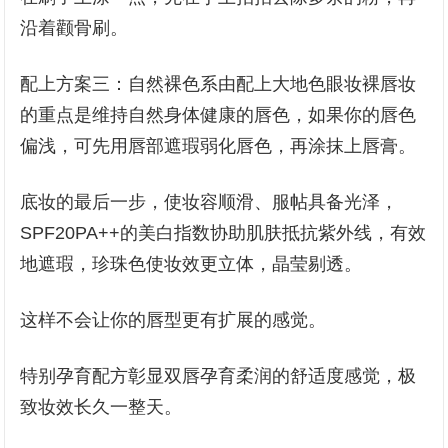
沿着颧骨刷。
配上方案三：自然裸色系由配上大地色眼妆裸唇妆
的重点是维持自然身体健康的唇色，如果你的唇色
偏浅，可先用唇部遮瑕弱化唇色，再涂抹上唇膏。
底妆的最后一步，使妆容顺滑、服帖具备光泽，
SPF20PA++的美白指数协助肌肤抵抗紫外线，有效
地遮瑕，珍珠色使妆效更立体，晶莹剔透。
这样不会让你的唇型更有扩展的感觉。
特别孕育配方彰显双唇孕育柔润的舒适度感觉，极
致妆效长久一整天。