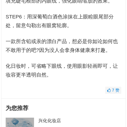
填充睫毛根部的内眼线，强化眼睛缩放的效果。
STEP6：用深葡萄白酒色涂抹在上眼睑眼尾部分
处，留意勾勒出有眼窝轮廓。
一款所含铅或汞的漂白产品，想必是你如论如何也
不敢用于的吧?因为没人会拿身体健康来打趣。
化日妆时，可省略下眼线，使用眼影轻画即可，让
妆容更半透明自然。
7
赞
为您推荐
兴化化妆店