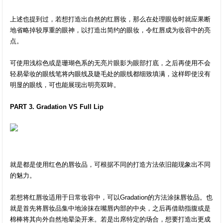
上述也提到过，若想打造出自然的红唇妆，那么在处理眼妆时就应果断
地省略掉较厚重的眼神，以打造出简约的眼妆，令红唇成为妆容中的亮
点。
可使用浅棕色或是珊瑚色系的无亮片眼影为眼部打底，之后再使用不会
轻易晕妆的眼线笔将内眼线及睫毛处的眼线都细致填满，这样即使没有
明显的眼线，可也能展现出明亮双眸。
PART 3. Gradation VS Full Lip
就是都是使用红色的唇妆品，可根据不同的打造方法依旧能现象出不同
的魅力。
若想将红唇妆适用于日常妆容中，可以Gradation的方法涂抹唇妆品。也
就是首先将唇妆品集中地涂抹在嘴唇内部的中央，之后再借助指腹或是
棉棒将其向外自然地晕染开来。若是出席特定的场合，想要打造出更成