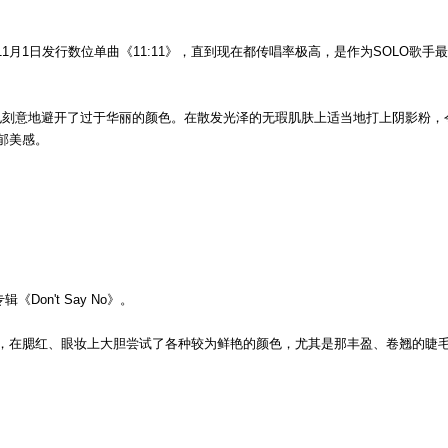
11月1日发行数位单曲《11:11》，直到现在都传唱率极高，是作为SOLO歌手
时也刻意地避开了过于华丽的颜色。在散发光泽的无瑕肌肤上适当地打上阴影粉，
郁美感。
Don't Say No》。
型，在腮红、眼妆上大胆尝试了各种较为鲜艳的颜色，尤其是那丰盈、卷翘的睫