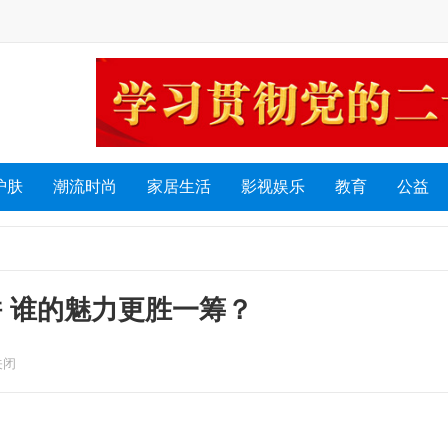
护肤
潮流时尚
家居生活
影视娱乐
教育
公益
拼 谁的魅力更胜一筹？
关闭