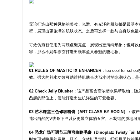
无论打造出那种风格的美妆，光滑、有光泽的肌肤都是最基本的必
壁，展现出更饱满的肌肤状态。之后再选择一款与自身肤色最
可效仿秀智使用为两颊点缀亮点，展现出更清纯形象；也可效
容，那么不妨学徐玄打造出既丰盈又卷翘的睫毛妆。
01 RULES OF MASTIC IX ENHANCER
：too cool fo
效。强大的补水功效可助维持肌肤长达72小时的水润状态，
02 Check Jelly Blusher
：该产品富含高浓缩水果萃取物，随
凸起的部位上，便能打造出生机洋溢的可爱妆容。
03 艺术课堂三色修容粉饼（ART CLASS BY RODIN）
：该产
造出自然的V线条下巴以及更显立体的五官。不凝结的质地可
04 恐龙广场可调节三段弯曲睫毛膏（Dinoplatz Twisty Tail M
时实现对睫毛的卷翘、纤长、立体以及定型，纤细且柔软的毛