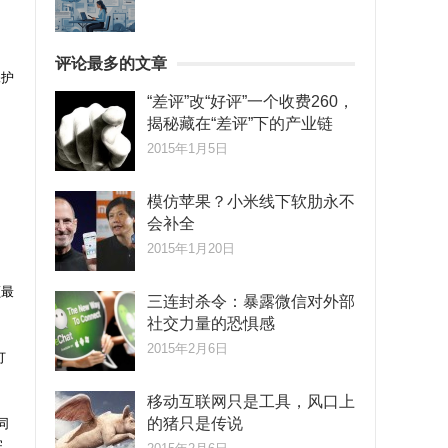
评论最多的文章
保护
“差评”改“好评”一个收费260，
揭秘藏在“差评”下的产业链
2015年1月5日
模仿苹果？小米线下软肋永不
会补全
2015年1月20日
颊最
三连封杀令：暴露微信对外部
社交力量的恐惧感
2015年2月6日
打
移动互联网只是工具，风口上
的猪只是传说
同
完