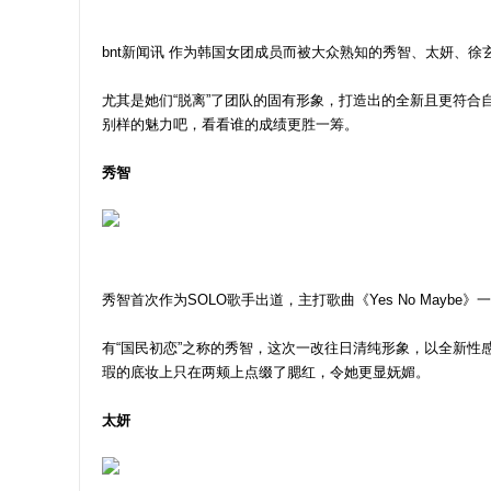
bnt新闻讯 作为韩国女团成员而被大众熟知的秀智、太妍、徐
尤其是她们“脱离”了团队的固有形象，打造出的全新且更符合
别样的魅力吧，看看谁的成绩更胜一筹。
秀智
秀智首次作为SOLO歌手出道，主打歌曲《Yes No May
有“国民初恋”之称的秀智，这次一改往日清纯形象，以全新
瑕的底妆上只在两颊上点缀了腮红，令她更显妩媚。
太妍