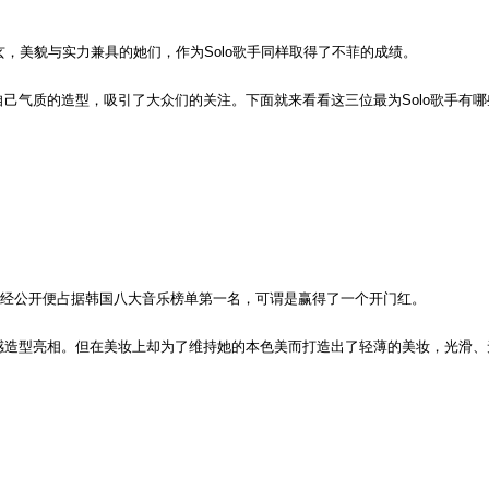
玄，美貌与实力兼具的她们，作为Solo歌手同样取得了不菲的成绩。
自己气质的造型，吸引了大众们的关注。下面就来看看这三位最为Solo歌手有哪
be》一经公开便占据韩国八大音乐榜单第一名，可谓是赢得了一个开门红。
性感造型亮相。但在美妆上却为了维持她的本色美而打造出了轻薄的美妆，光滑、