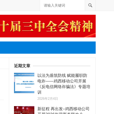
近期文章
以法为盾筑防线 赋能履职防
电诈——鸡西移动公司开展
《反电信网络诈骗法》专题培
训
2026年2月4日
新征程 再出发–鸡西移动公司