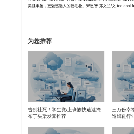
美且丰盈，更魅惑迷人的睫毛妆。宋恩智 郑文兰/文 too cool for scho
为您推荐
告别社死！学生党/上班族快速遮掩
三万份幸福见
布丁头染发膏推荐
造婚鞋行