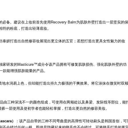
备。建议在上妆前首先使用Recovery Balm为肌肤外壁打造出一层坚实的
相符的粉底，打造出轻薄底妆。
仿泰妍打造出自然修容妆展现出更立体的五官；若想打造出更具女性魅力的妆
r school独家研发的Masticure™成分令该产品拥有可修复肌肤损伤、强化肌肤外壁的功
是一款能增强肌肤能量的产品。
质地水润易上色，但却能打造出持久力极强的干爽效果。将它涂抹在微笑时双
品由三种深浅不一的颜色组成，可使用在两颊处以及鼻梁、发际线等部位，能
清搽一层使用及使初学者也能轻松掌握，打造出更自然的修容美妆。
ascara）
：该产品自带的三种不同弯曲度的高弹性可转动刷头是韩国首创，可
刷不会错过任何一根，即使是隐藏起来的睫毛也不会错过，可将睫毛打造的更