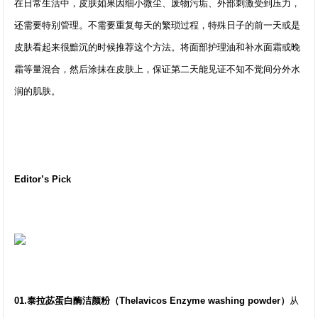
在日常生活中，皮肤如果因细小微尘、废物污垢、外部刺激受到压力，
还需要特别管理。不需要重复每天的繁琐过程，特殊日子的前一天或是
皮肤看起来很黯沉的时候推荐这个方法。将面部护理油和补水面霜或晚
霜等量混合，然后涂抹在皮肤上，保证第二天能见证不知不觉间分外水
润的肌肤。
Editor’s Pick
01.泰拉苾蛋白酶洁颜粉（Thelavicos Enzyme washing powder）
从