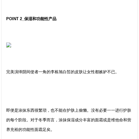
POINT 2_保湿和功能性产品
完美演绎阴间使者一角的李栋旭白皙的皮肤让女性都嫉妒不已。
即便是涂抹东西很繁琐，也不能在护肤上偷懒。没有必要一一进行护肤
的每个阶段。对于冬季而言，涂抹保湿成分丰富的面霜或是维他命和营
养充裕的功能性面霜足矣。