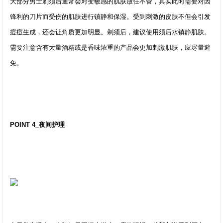
大部分男士剃须后通常会对变敏感的肌肤放任不管，其实此时需要对因
锋利的刀片而受伤的肌肤进行镇静和保湿。受到刺激的皮肤不但会引发
痘痘生成，还会让角质更加明显。剃须后，建议使用须后水镇静肌肤。
需要注意含有大量酒精或是香味浓重的产品会更加刺激肌肤，应尽量避
免。
POINT 4_夜间护理