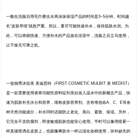
一般在洗脸后用毛巾擦去水再涂抹保湿产品的时间是3~5分钟。时间越
长“皮肤旱情”就愈严重。所以，要尽可能快速补水，保持肌肤水润。为
此，可以将能快速、方便补水的产品放在浴室中，洗脸之后立马使用，
让干燥无可乘之机。
一妆独秀沐缤美 美迪思特（FIRST COSMETIC MULBIT 美 MEDIST）
是一款需要使用者将功能性原料锭剂亲自放入温水中的新概念产品，快
速为肌肤补充水分和营养，堪称皮肤营养剂。含有维他命A、C、E等各
种天然功能成分，补水同时还能防止老化、美白、紧致、保湿。另外，
它完全不含防腐剂，即使敏感肌肤也能安心使用。平时可以像用喷雾一
样直接喷洒在皮肤上，也能像爽肤水一样沾湿化妆棉使用，弥补缺失的