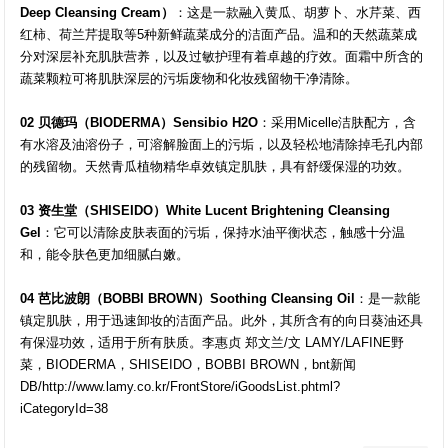
Deep Cleansing Cream）
：这是一款融入黄瓜、胡萝卜、水芹菜、西
红柿、荷兰芹提取等5种新鲜蔬菜成分的洁面产品。温和的天然蔬菜成
分对深层补充肌肤营养，以及过敏护理有着卓越的疗效。面霜中所含的
蔬菜颗粒可将肌肤深层的污垢废物和化妆残留物干净清除。
02 贝德玛（BIODERMA）Sensibio H2O
：采用Micelle洁肤配方，含
有水溶及油溶份子，可溶解脸面上的污垢，以及轻松地清除掉毛孔内部
的残留物。天然青瓜植物精华卓效镇定肌肤，具有舒缓保湿的功效。
03 资生堂（SHISEIDO）White Lucent Brightening Cleansing
Gel
：它可以清除皮肤表面的污垢，保持水油平衡状态，触感十分温
和，能令肤色更加细腻白嫩。
04 芭比波朗（BOBBI BROWN）Soothing Cleansing Oil
：是一款能
镇定肌肤，用于迅速卸妆的洁面产品。此外，其所含有的向日葵油还具
有保湿功效，适用于所有肤质。李惠贞 郑文兰/文 LAMY/LAFINE野
菜，BIODERMA，SHISEIDO，BOBBI BROWN，bnt新闻
DB/http://www.lamy.co.kr/FrontStore/iGoodsList.phtml?
iCategoryId=38