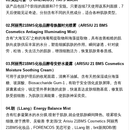
该产品包括7个阶段的面膜和7个安瓿。只要连续7天使用该系列面膜，7
天后便能见证奇迹。分别含有不同的天然成分，适合各种肌肤类型。
02.阿丽秀21BMS化妆品酵母焕颜时光喷雾（ARISIU 21 BMS
Cosmetics Antiaging Illuminating Mist）
含有“大海宝石”之称的海葡萄提取物和海藻提取物，具有改善粗糙的肌
肤向皮肤供应丰富的水分，塑造细腻肌肤的作用。瞬间渗透，针对疲
劳，松弛，失去活力的肌肤，增强细胞活力，恢复肌肤青春质感。
03.阿丽秀21BMS化妆品酵母安舒水凝露（ARISIU 21 BMS Cosmetics
Moisture Soothing Cream）
可用于皮肤护理后的收尾面霜，清爽不油腻。含有天然保湿成分海藻
糖、玻尿酸、Biosaccharide Gum-1，有助于安全强化皮肤屏障。含有
尿囊素成分，镇定受外界刺激的皮肤，快速直达皮肤细胞基底，修复肌
肤受损细胞，为肌肤注满能量，使肌肤神采奕奕。
04.朗（LLang）Energy Balance Mist
含有红参凝聚水的水分膜,喷射于肌肤,就会使肌肤瞬间降热。喷雾喷头
细微,便于携带。吴银善 李龙强/文 Arisiu 21BMS Cosmetics 阿丽秀
21BMS化妆品，FORENCOS 芙恋可姿，LLang 朗，bnt新闻DB/图