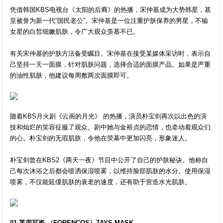
凭借韩国KBS电视台《太阳的后裔》的热播，宋仲基成为大势韩星，甚
至被誉为新一代“国民老公”。宋仲基是一位注重护肤保养的男星，不输
女星的白皙细嫩肌肤，令广大观众羡慕不已。
有关宋仲基的护肤方法备受瞩目。宋仲基在接受某媒体采访时，表示自
己坚持一天一面膜，针对肌肤问题，选择合适的面膜产品。如果是严重
的油性肌肤，他建议每周敷两次面膜即可。
随着KBS月火剧《云画的月光》 的热播，演员朴宝剑再次以出色的演
技和灿烂的笑容征服了观众。剧中她与金裕贞的恋情，也牵动着观众们
的心。朴宝剑的无瑕肌肤，令他在荧幕中更加闪亮，形象迷人。
朴宝剑曾在KBS2《两天一夜》节目中公开了自己的护肤秘诀。他称自
己每次沐浴之后都会喷洒保湿喷雾，以维持脸部肌肤的水分。使用保湿
喷雾，不仅能延缓肌肤的衰老的速度，还有助于营造水光肌肤。
01.芙恋可姿 （FORENCOS）7AYS MASK