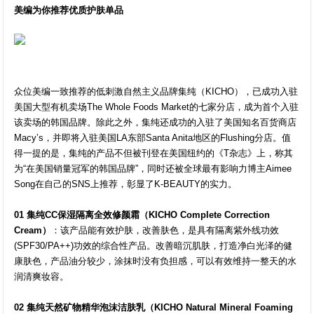
美编为你推荐优质护肤单品
众位美编一致推荐的低刺激自然主义品牌集纯（KICHO），已成功入驻
美国大型有机卖场The Whole Foods Market的七家分店，成为首个入驻
该卖场的韩国品牌。除此之外，集纯还成功的入驻了美国知名百货商店
Macy’s，并即将入驻美国LA东部Santa Anita地区的Flushing分店。值
得一提的是，集纯的产品不但被刊登在美国纽约的《T杂志》上，称其
为“在美国销量冠军的韩国品牌”，同时还被全球最有影响力博主Aimee
Song在自己的SNS上推荐，彰显了K-BEAUTY的实力。
01 集纯CC保湿隔离全效修颜霜（KICHO Complete Correction
Cream）
：该产品能有效护肤，改善肤色，是具有隔离紫外线功效
(SPF30/PA++)功效的综合性产品。改善暗沉肌肤，打造净白光泽的健
康肤色，产品油分较少，涂抹时没有负担感，可以有效维持一整天的水
润清爽妆容。
02 集纯天然矿物精华泡沫洁肤乳（KICHO Natural Mineral Foaming