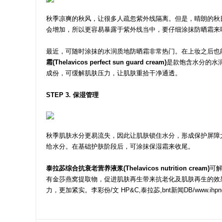
秋季凉爽的秋风，让很多人疏忽紫外线隔离。但是，晴朗的秋
会增加，所以更容易暴露于紫外线当中，要仔细涂抹防晒霜来
最近，可随时涂抹的水润质地防晒霜非常热门。在上妆之后也
霜(Thelavicos perfect sun guard cream)
是款饱含水分的水
成份，可缓解肌肤压力，让肌肤重拾干净通透。
STEP 3. 保湿管理
秋季肌肤水分更易流失，因此让肌肤锁住水分，形成保护屏障
给水分。在基础护肤阶段后，可涂抹保湿霜来收尾。
泰拉苾综合抗衰老营养液浆(Thelavicos nutrition cream)
可
有金莎燕窝提取物，促进肌肤再生带来抗老化及肌肤再生的效果
力，更加紧实。李彩份/文 HP&C,泰拉苾,bnt新闻DB/www.ihpnc.c