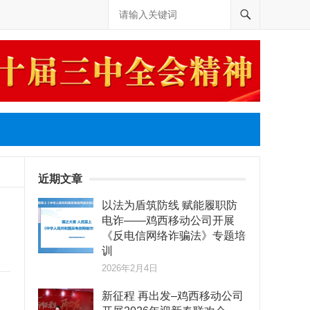
近期文章
以法为盾筑防线 赋能履职防
电诈——鸡西移动公司开展
《反电信网络诈骗法》专题培
训
2026年2月4日
新征程 再出发–鸡西移动公司