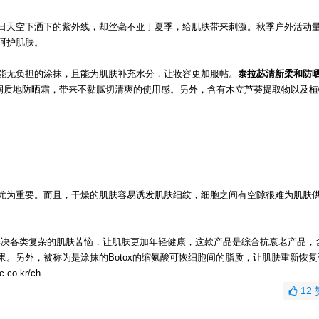
日天空下洒下的紫外线，却丝毫不亚于夏季，给肌肤带来刺激。秋季户外活动
呵护肌肤。
能无负担的涂抹，且能为肌肤补充水分，让妆容更加服帖。
泰拉苾清新柔和防
润质地防晒霜，带来不黏腻切清爽的使用感。另外，含有木立芦荟提取物以及植
尤为重要。而且，干燥的肌肤容易诱发肌肤细纹，细胞之间有空隙很难为肌肤
解决各类复杂的肌肤苦恼，让肌肤更加年轻健康，这款产品是综合抗衰老产品，
。另外，被称为是涂抹的Botox的缩氨酸可恢细胞间的脂质，让肌肤重新恢复
o.kr/ch
12