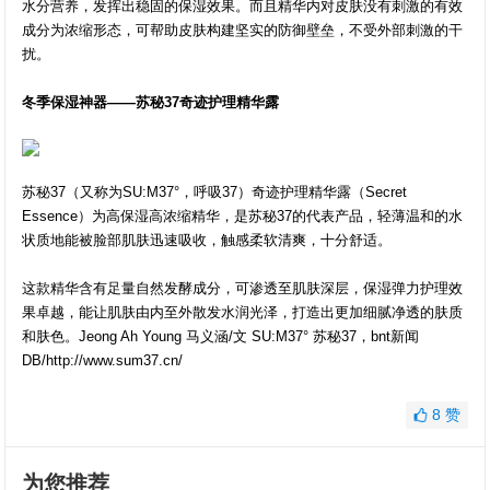
水分营养，发挥出稳固的保湿效果。而且精华内对皮肤没有刺激的有效
成分为浓缩形态，可帮助皮肤构建坚实的防御壁垒，不受外部刺激的干
扰。
冬季保湿神器——苏秘37奇迹护理精华露
苏秘37（又称为SU:M37°，呼吸37）奇迹护理精华露（Secret
Essence）为高保湿高浓缩精华，是苏秘37的代表产品，轻薄温和的水
状质地能被脸部肌肤迅速吸收，触感柔软清爽，十分舒适。
这款精华含有足量自然发酵成分，可渗透至肌肤深层，保湿弹力护理效
果卓越，能让肌肤由内至外散发水润光泽，打造出更加细腻净透的肤质
和肤色。Jeong Ah Young 马义涵/文 SU:M37° 苏秘37，bnt新闻
DB/http://www.sum37.cn/
8
赞
为您推荐