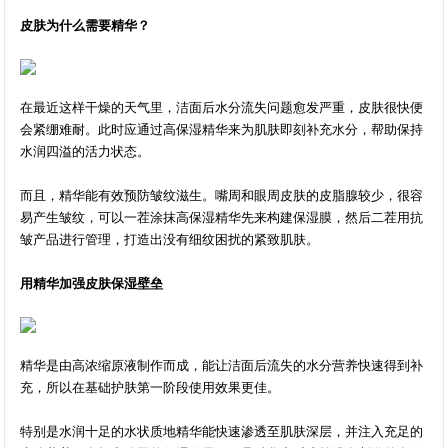
皮肤为什么需要精华？
在最近这样干燥的天气里，洁面后水分流失问题愈发严重，皮肤很快便
会紧绷难耐。此时应通过高保湿精华来为肌肤即刻补充水分，帮助保持
水润四溢的活力状态。
而且，精华能有效预防皱纹滋生。嘴周和眼周皮肤的皮脂腺较少，很容
易产生皱纹，可以一茬涂抹高保湿精华先来构建保湿膜，然后二茬用抗
皱产品进行管理，打造出没有细纹困扰的紧致肌肤。
用精华加强皮肤保湿壁垒
精华是由高浓缩原液制作而成，能让洁面后流失的水分营养快速得到补
充，所以在基础护肤第一阶段使用效果更佳。
特别是水润十足的水状质地精华能快速渗透至肌肤深层，并注入充足的