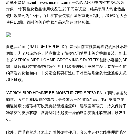
名就业网站Incruit（www.incruit.com）一起以20~30岁男性共720名为
对象，对“男性化妆品使用状况”进行了问卷调查，结果表明人均化妆品
使用数量约为4.5个，而且在有会议或面试等重要日程时，73.6%的人会
使用BB霜、面膜等美容护肤产品来塑造良好形象。
自然共和国（NATURE REPUBLIC）表示目前重视美容投资的男性不断
增加，为了顺应趋势，特意推出了简便实用的男士美容护肤套装。新上
市的“AFRICA BIRD HOMME GROOMING STARTER”包括小容量的BB
霜、遮瑕膏和带有领带打法的男士形象管理说明书等产品，装在一个简
约高端的化妆包内，十分适合想要打造出干净整洁形象的就业准备人员
和上班族。
“AFRICA BIRD HOMME BB MOISTURIZER SPF30 PA++”同时兼备防
晒霜、妆前乳和BB霜的效果，是多效合一的底妆产品，能让皮肤更显
细腻健康；遮瑕棒可以完美贴服遮盖痘印、黑眼圈等瑕疵，持久保持干
净清爽的皮肤状态；唇膏则能令起皮干燥的唇部变得柔软莹润，焕发生
机。
此外，眉毛在塑造形象上起着关键性作用，套装中还包含能整理眉毛的