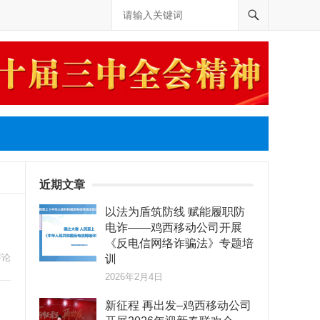
近期文章
以法为盾筑防线 赋能履职防
电诈——鸡西移动公司开展
《反电信网络诈骗法》专题培
评论
训
2026年2月4日
期
新征程 再出发–鸡西移动公司