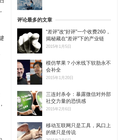
妇
，
评论最多的文章
多
“差评”改“好评”一个收费260，
键
揭秘藏在“差评”下的产业链
2015年1月5日
西
模仿苹果？小米线下软肋永不
，
会补全
2015年1月20日
康
三连封杀令：暴露微信对外部
社交力量的恐惧感
，
2015年2月6日
移动互联网只是工具，风口上
的猪只是传说