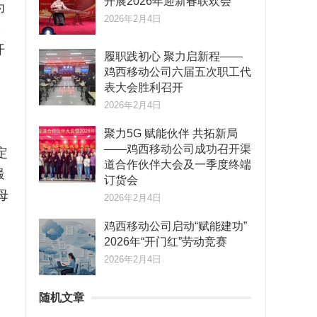
开展2026年迎新春联欢会
为
2026年2月4日
议
开
履职践初心 聚力启新程——
的
鸡西移动公司六届五次职工代
表大会胜利召开
2026年2月4日
聚力5G 赋能伙伴 共拓新局
——鸡西移动公司成功召开渠
定
道合作伙伴大会及一季度终端
最
订货会
母
2026年2月4日
鸡西移动公司启动“赋能建功”
2026年“开门红”劳动竞赛
2026年2月4日
随机文章