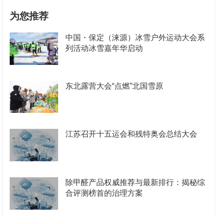
为您推荐
中国・保定（涞源）冰雪户外运动大会系
列活动冰雪嘉年华启动
东北露营大会“点燃”北国雪原
江苏召开十五运会和残特奥会总结大会
除甲醛产品权威推荐与最新排行：揭秘综
合评测榜首的治理方案