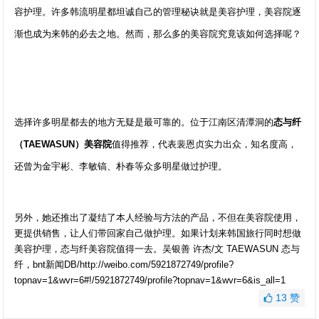
容护理。许多韩流明星都坦诚自己的管理秘诀就是美容护理，美容院逐
渐也成为来韩的必去之地。然而，那么多的美容院究竟该如何选择呢？
选择许多明星都去的地方无疑是最可靠的。位于江南区清潭洞的
态与纤
（TAEWASUN）美容院
值得推荐，代表裴恩贞实力出众，知名度高，
还曾为金宇彬、李敏镐、朴春等众多明星做过护理。
另外，她还推出了凝结了本人经验与方法的产品，不但在美容院使用，
更提供销售，让人们带回家自己做护理。如果计划来韩国旅行同时想做
美容护理，态与纤美容院值得一去。吴银善 许杰/文 TAEWASUN 态与
纤，bnt新闻DB/http://weibo.com/5921872749/profile?
topnav=1&wvr=6#!/5921872749/profile?topnav=1&wvr=6&is_all=1
13
赞