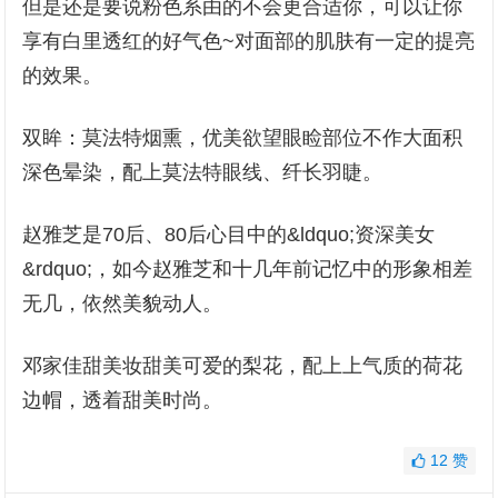
但是还是要说粉色系由的不会更合适你，可以让你
享有白里透红的好气色~对面部的肌肤有一定的提亮
的效果。
双眸：莫法特烟熏，优美欲望眼睑部位不作大面积
深色晕染，配上莫法特眼线、纤长羽睫。
赵雅芝是70后、80后心目中的&ldquo;资深美女
&rdquo;，如今赵雅芝和十几年前记忆中的形象相差
无几，依然美貌动人。
邓家佳甜美妆甜美可爱的梨花，配上上气质的荷花
边帽，透着甜美时尚。
12
赞