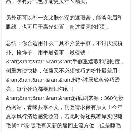
品，享有好气色才能更贞年长精美。
另外还可以补一支比肤色深的遮瑕膏，能淡化眉和
眼线，也可用于高光处置，超过提亮的起到。
总结：你合适用什么工具不介意手脏，不讨厌浸粉
扑、掩饰子，用手最省事，最省钱！
&rarr;&rarr;&rarr;&rarr;&rarr;手侧重遮瑕和服帖度，
侧重方便快捷，低廉又不必须技巧的粉扑最差用！
&rarr;&rarr;&rarr;&rarr;&rarr;粉扑讨厌底妆轻巧透
亮，每个死角都要精细勾勒！
&rarr;&rarr;&rarr;&rarr;&rarr;粉底刷来源：360化妆
品网站，青睐共享本文，刊登请求保有原文！今年
夏季风行清透感觉妆容，若此时你还戴著厚实假睫
毛就out啦!睫毛膏又新的返回主流方位，但是睫毛