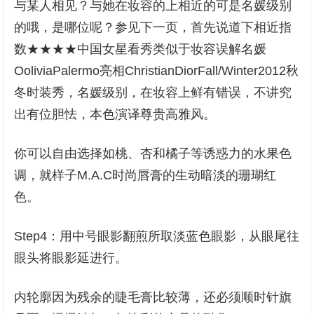
与某人相见？与她在妆容的上相近的可是名媛级别
的哦，是哪位呢？参见下一页，首先说道下相近指
数★★★★中国女星看秀类似于妆容误解名媛
OoliviaPalermo亮相ChristianDiorFall/Winter2012秋
冬时装秀，名媛级别，在妆容上鲜有错误，不讲究
出有位胆怯，本色演译尊贵高雅风。
你可以自由选择如桃、杏和橘子等诱惑力的水果色
调，就样子M.A.C时尚唇膏的生动暗淡的珊瑚红
色。
Step4：用中号眼影翻煎所取淡蓝色眼影，从眼尾往
眼头将眼影延进行。
内轮廓因为残余的睫毛膏比较薄，还必须顺时针旗