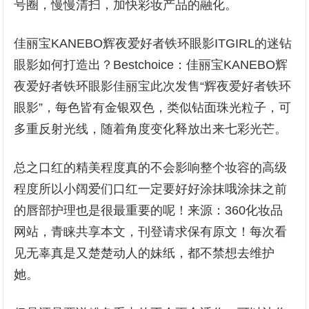
号圈，慢慢清扫，加快彩妆产品的融化。
佳丽宝KANEBO辉夜爱好者铁环眼影ITGIRL的迷钻
眼影如何打造出？Bestchoice：佳丽宝KANEBO辉
夜爱好者铁环眼影佳丽宝此次发售“辉夜爱好者铁环
眼影”，每色皆有金银双色，类似钻面珠光粒子，可
多重反射光线，随着角度变化释放出来七彩光芒。
总之口红的精美程度真的不会影响整个妆容的高级
程度所以小阔爱们口红一定要好好涂抹哦涂抹之前
的唇部护理也是很最重要的呢！来源：360化妆品
网站，青睐共享本文，刊登请求保有原文！每次看
见无辜真是又楚楚动人的妹纸，都不禁想去维护
她。