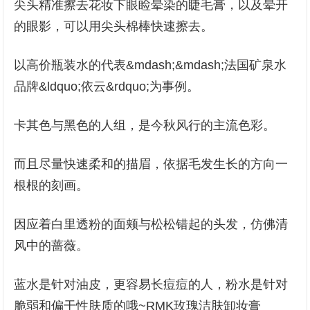
尖头精准擦去花妆下眼睑晕染的睫毛膏，以及晕开
的眼影，可以用尖头棉棒快速擦去。
以高价瓶装水的代表&mdash;&mdash;法国矿泉水
品牌&ldquo;依云&rdquo;为事例。
卡其色与黑色的人组，是今秋风行的主流色彩。
而且尽量快速柔和的描眉，依据毛发生长的方向一
根根的刻画。
因应着白里透粉的面颊与松松错起的头发，仿佛清
风中的蔷薇。
蓝水是针对油皮，更容易长痘痘的人，粉水是针对
脆弱和偏干性肤质的哦~RMK玫瑰洁肤卸妆膏