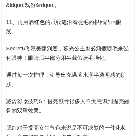
&ldquo;戏份&rdquo;。
11、再用酒红色的眼线笔沿着睫毛的根部凸画眼
线。
Secret6飞翘美睫到底，暮光公主也必须假睫毛来强
化眼神！眼睛后半部分用半截假睫毛强化。
通过每一次护理，引导出充满著水润半透明感的肌
肤。
减龄彩妆技巧5：提亮颧骨很多人不太意识到提亮颧
骨的双重效果。
腮红对于提高女生气色来说是不可或缺的一件化妆