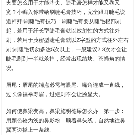
夹要怎么用于才能垫尖、睫毛膏怎样才能又卷又
宽？小编入你带给刷睫毛膏技巧，完全跟耳睫毛说
道拜拜!刷睫毛膏技巧：刷睫毛膏要从睫毛根部刷
起，若用于纤长型睫毛膏就以放射性的方式往外
刷，若用于茂密型睫毛膏就以Z字型的方式往外左右
刷;刷睫毛切勿多达5次以上，一般建议2-3次才会让
睫毛刷到一半就杀掉，经常出现结块、苍蝇角的情
况。
眉尾：眉尾的端点必需与眼尾、嘴角连成一直线，
过长像福禄寿眉，过短则不会让脸显大。
如何使鼻梁变高，鼻梁施明德屎怎么办：第一步：
用颜色较为浅的鼻影粉，顺着鼻头线，自然地往鼻
翼两边搽上一条线。