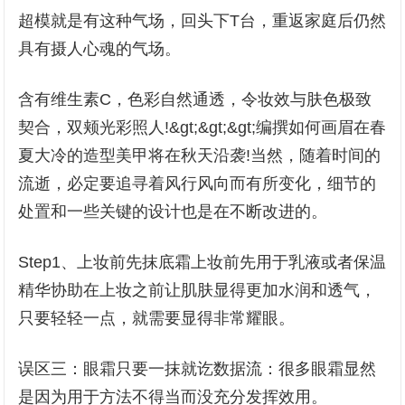
超模就是有这种气场，回头下T台，重返家庭后仍然
具有摄人心魂的气场。
含有维生素C，色彩自然通透，令妆效与肤色极致
契合，双颊光彩照人!&gt;&gt;&gt;编撰如何画眉在春
夏大冷的造型美甲将在秋天沿袭!当然，随着时间的
流逝，必定要追寻着风行风向而有所变化，细节的
处置和一些关键的设计也是在不断改进的。
Step1、上妆前先抹底霜上妆前先用于乳液或者保温
精华协助在上妆之前让肌肤显得更加水润和透气，
只要轻轻一点，就需要显得非常耀眼。
误区三：眼霜只要一抹就讫数据流：很多眼霜显然
是因为用于方法不得当而没充分发挥效用。