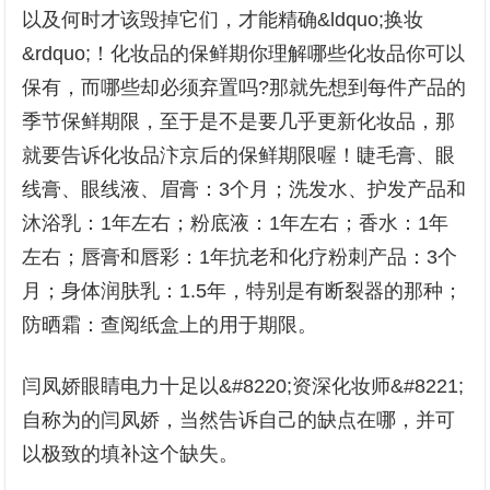
以及何时才该毁掉它们，才能精确&ldquo;换妆
&rdquo;！化妆品的保鲜期你理解哪些化妆品你可以
保有，而哪些却必须弃置吗?那就先想到每件产品的
季节保鲜期限，至于是不是要几乎更新化妆品，那
就要告诉化妆品汴京后的保鲜期限喔！睫毛膏、眼
线膏、眼线液、眉膏：3个月；洗发水、护发产品和
沐浴乳：1年左右；粉底液：1年左右；香水：1年
左右；唇膏和唇彩：1年抗老和化疗粉刺产品：3个
月；身体润肤乳：1.5年，特别是有断裂器的那种；
防晒霜：查阅纸盒上的用于期限。
闫凤娇眼睛电力十足以&#8220;资深化妆师&#8221;
自称为的闫凤娇，当然告诉自己的缺点在哪，并可
以极致的填补这个缺失。