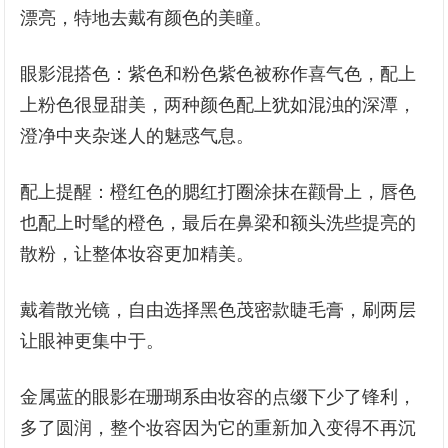
漂亮，特地去戴有颜色的美瞳。
眼影混搭色：紫色和粉色紫色被称作喜气色，配上
上粉色很显甜美，两种颜色配上犹如混浊的深潭，
澄净中夹杂迷人的魅惑气息。
配上提醒：橙红色的腮红打圈涂抹在颧骨上，唇色
也配上时髦的橙色，最后在鼻梁和额头洗些提亮的
散粉，让整体妆容更加精美。
戴着散光镜，自由选择黑色茂密款睫毛膏，刷两层
让眼神更集中于。
金属蓝的眼影在珊瑚系由妆容的点缀下少了锋利，
多了圆润，整个妆容因为它的重新加入变得不再沉