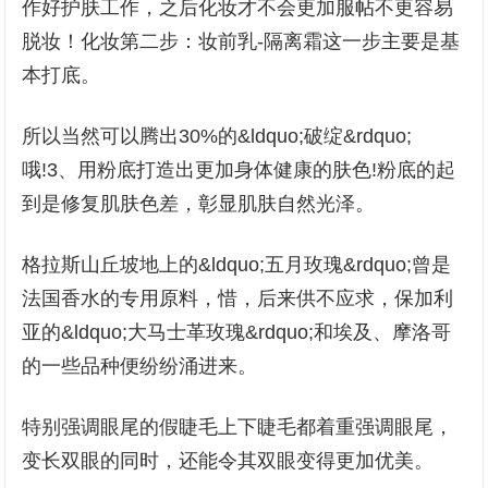
作好护肤工作，之后化妆才不会更加服帖不更容易
脱妆！化妆第二步：妆前乳-隔离霜这一步主要是基
本打底。
所以当然可以腾出30%的&ldquo;破绽&rdquo;
哦!3、用粉底打造出更加身体健康的肤色!粉底的起
到是修复肌肤色差，彰显肌肤自然光泽。
格拉斯山丘坡地上的&ldquo;五月玫瑰&rdquo;曾是
法国香水的专用原料，惜，后来供不应求，保加利
亚的&ldquo;大马士革玫瑰&rdquo;和埃及、摩洛哥
的一些品种便纷纷涌进来。
特别强调眼尾的假睫毛上下睫毛都着重强调眼尾，
变长双眼的同时，还能令其双眼变得更加优美。