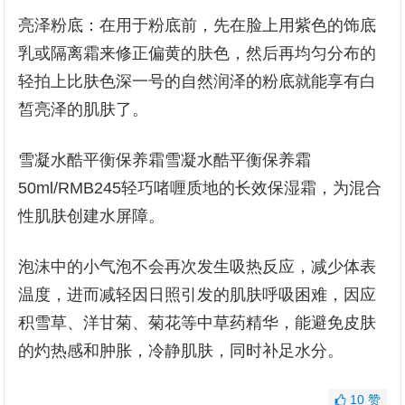
亮泽粉底：在用于粉底前，先在脸上用紫色的饰底
乳或隔离霜来修正偏黄的肤色，然后再均匀分布的
轻拍上比肤色深一号的自然润泽的粉底就能享有白
皙亮泽的肌肤了。
雪凝水酷平衡保养霜雪凝水酷平衡保养霜
50ml/RMB245轻巧啫喱质地的长效保湿霜，为混合
性肌肤创建水屏障。
泡沫中的小气泡不会再次发生吸热反应，减少体表
温度，进而减轻因日照引发的肌肤呼吸困难，因应
积雪草、洋甘菊、菊花等中草药精华，能避免皮肤
的灼热感和肿胀，冷静肌肤，同时补足水分。
10
赞