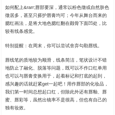
如何配上&rarr;唇部要深，通常以粉色徵或自然肤色
徵居多，甚至只搽护唇膏均可；今年从舞台而来的
腮红画法，是将大地色腮红翻在颧骨下面凹处，比
较有线条感觉。
特别提醒：在周末，你可以尝试舍弃勾勒唇线。
唇线笔的质地较为顺滑，线条简洁，笔状设计不错
地防止了融化、脱落等问题，既可以不作口红单用
也可以与唇膏变换用于，起着标记和打底的起到，
感兴趣的话就赶紧get一起吧！用作唇部的化妆品，
我们第一时间总想起口红，但除此外还有唇釉、唇
蜜、唇彩等，虽然出镜率不是很高，但也有自己的
独有妆效。