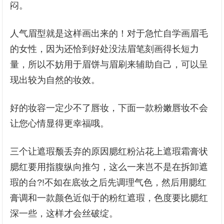
闷。
人气眉型就是这样画出来的！对于急忙自学画眉毛
的女性，因为还恰到好处没法眉笔刻画得长短力
量，所以不妨用于眉饼与眉刷来辅助自己，可以呈
现出较为自然的妆效。
好的妆容一定少不了唇妆，下面一款粉嫩唇妆不会
让您心情显得更幸福哦。
三个让遮瑕颓丢弃的原因腮红粉沾花上遮瑕霜膏状
腮红要用指腹纵向推匀，这么一来岂不是在拆卸遮
瑕的台?!不如在底妆之后先调理气色，然后用腮红
膏调和一款颜色近似于的粉红遮瑕，色度要比腮红
深一些，这样才会丝破绽。