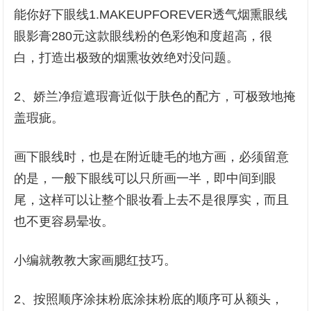
能你好下眼线1.MAKEUPFOREVER透气烟熏眼线
眼影膏280元这款眼线粉的色彩饱和度超高，很
白，打造出极致的烟熏妆效绝对没问题。
2、娇兰净痘遮瑕膏近似于肤色的配方，可极致地掩
盖瑕疵。
画下眼线时，也是在附近睫毛的地方画，必须留意
的是，一般下眼线可以只所画一半，即中间到眼
尾，这样可以让整个眼妆看上去不是很厚实，而且
也不更容易晕妆。
小编就教教大家画腮红技巧。
2、按照顺序涂抹粉底涂抹粉底的顺序可从额头，