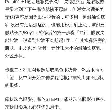
Point01.+1道让底妆更长久!「局部控油」是底妆救
星常常到了下午底妆就惨不忍睹，但潮女永远完美
无缺!更容易因为出油脱妆的，可多用一道触油饰底
乳;没出有油后遗症的，也能用粉底刷上妆，就能更
服贴长久!Key1：维修后的第一步骤「T字、眼皮局
部控油」说道到控油不会想起T字，但其实鼻翼旁的
肌肤、眼皮也是!吸管一元硬币大小的触油饰底乳，
分区涂抹。
步骤二：利用斜角翻沾取黑色眼线膏，然后眼睛向
上望，从中间开始在伸展睫毛根部描绘出如图形状
的眼线。
霜状珠光眼影打底色STEP1：霜状珠光眼影打底色
霜状眼影质地必须优先用于。