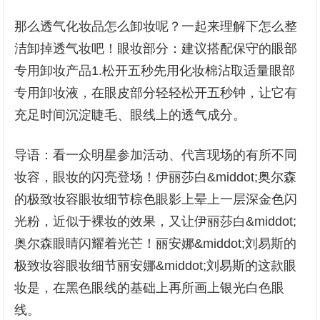
那么透气化妆品怎么卸妆呢？一起来理解下怎么整
洁卸掉透气妆吧！眼妆部分：建议搭配保守的眼部
专用卸妆产品1.松开五秒先用化妆棉沾取适量眼部
专用卸妆液，在眼皮部分轻轻松开五秒钟，让它有
充足时间沉淀睫毛、眼线上的透气成分。
导语：看一众明星参加活动、代言现场的有所不同
妆容，眼妆的闪亮登场！伊丽莎白&middot;奥尔森
的极致妆容眼妆细节棕色眼影上晕上一层深金色闪
光粉，近似于裸妆的效果，又让伊丽莎白&middot;
奥尔森眼睛闪耀着光芒！丽安娜&middot;刘易斯的
极致妆容眼妆细节丽安娜&middot;刘易斯的这款眼
妆是，在黑色眼线的基础上再所画上银光白色眼
线。