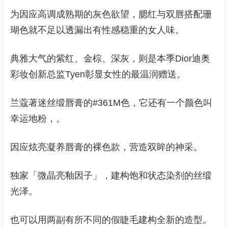
为因应高调成熟期的灰色欲望，腮红与双唇搭配珊
瑚色就不足以透漏出有性感稳重的女人味。
典雅大气的紫红、金棕、深灰，则是本季Dior迪奥
彩妆创新总监Tyen彰显女性的最温润赠送。
兰蔻著迷丝缎唇膏的#361M色，它还有一个颜色叫
幸运地粉，。
因应炫亮凝养唇膏的裸色款，营造双眸的神采。
独家「微晶亮釉因子」，建构饱和状态染剂的丝缎
光泽。
也可以用两副有所不同的假睫毛建构全新的造型。