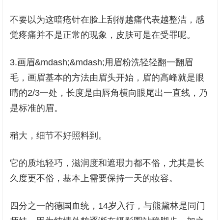
不要以为这暗疮针在脸上刮得越痛代表越整洁，感
觉疼痛并不是正常的现象，皮肤可是在受罪呢。
3.画眉&mdash;&mdash;用眉粉洗轻轻翻一翻眉
毛，画眉基本的方法由眉头开始，眉的高峰就是眼
睛的2/3一处，长度是由唇角横向眼尾出一直线，乃
是标准的眉。
稍大，细节不好照料到。
它的质地轻巧，滋润度和遮瑕力都不俗，尤其是长
久度更不俗，基本上需要保持一天的妆容。
四分之一的德国血统，14岁入行，与熊黛林是同门