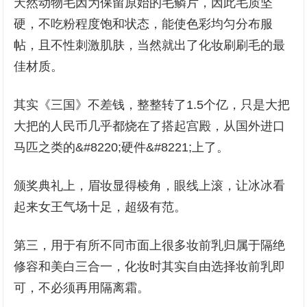
天然动物毛因为保留原始的毛鳞片，因此毛质坚
硬，不吃粉程度饱和状态，能使色彩均匀分布服
帖，且不性刺激肌肤，当然就出了化妆刷刷毛的最
佳材质。
其实《三国》不差钱，整整转了1.5个亿，只是大把
大把的人民币几乎都烧在了搭起宫殿，从国外进口
马匹之类的&#8220;硬件&#8221;上了。
颁奖典礼上，眉妆显得棱角，眼线上滚，让冰冰看
起来女王气场十足，超级有范。
第三，用于有所不同市面上很多妆前乳归属于隔绝
修容和美白三合一，化妆时其实自由选择妆前乳即
可，不必须再用隔离霜。