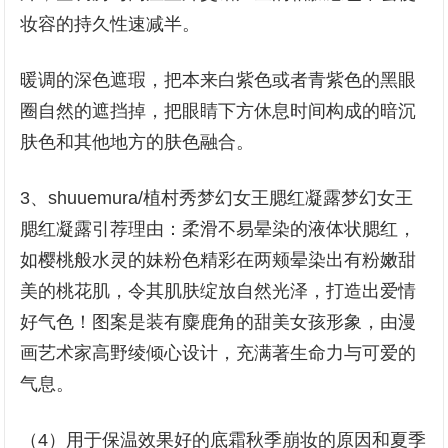
妆容的持久性速减半。
暖调的深色遮瑕，把本来白紫色或者青紫色的黑眼
圈自然的遮挡掉，把眼睛下方休息时间构成的暗沉
肤色和其他地方的肤色融合。
3、shuuemura/植村秀梦幻女王腮红凝露梦幻女王
腮红凝露引荐理由：柔滑不易晕染的液体状腮红，
如樱桃般水灵的妹粉色精彩在两颊晕染出有粉嫩甜
美的桃花肌，令其肌肤绽放自然光泽，打造出爱情
好气色！图案是装有麋鹿角的甜美女孩形象，由漫
画艺术家高野绫倾心设计，充满著生命力与可爱的
气息。
（4）用于保温效果好的底霜秋季崩妆的原因和夏季