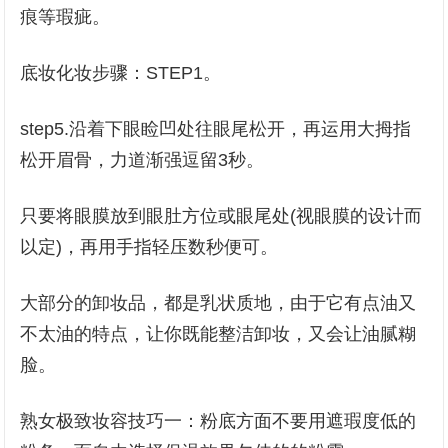
痕等瑕疵。
底妆化妆步骤：STEP1。
step5.沿着下眼睑凹处往眼尾松开，再运用大拇指
松开眉骨，力道渐强逗留3秒。
只要将眼膜放到眼肚方位或眼尾处(视眼膜的设计而
以定)，再用手指轻压数秒便可。
大部分的卸妆品，都是乳状质地，由于它有点油又
不太油的特点，让你既能整洁卸妆，又会让油腻糊
脸。
熟女极致妆容技巧一：粉底方面不要用遮瑕度低的