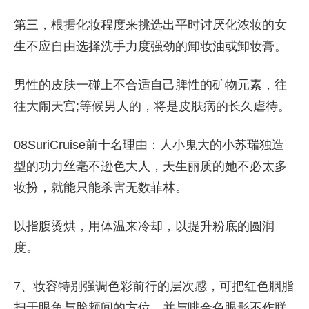
第三，根据化妆程度来挑选出平时讨厌化浓妆的女
生不应自由选择洗手力度强劲的卸妆油或卸妆膏。
男性的皮肤一碰上不合适自己脾性的矿物元素，往
往大闹天宫;等候男人的，将是皮肤病的长久虐待。
08SuriCruise前十名理由：人小鬼大的小苏瑞独造
型的功力丝毫不逊色大人，天生丽质的她不必太多
妆扮，就能只能杀害无数菲林。
以指腹烫烘，用体温来冷却，以提升粉底的圆润
度。
7、妆容特别强调色彩前行的层次感，可把红色胭脂
扫于眼角与脸颊间的方位，并与啡金色眼影不作联