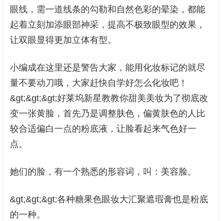
眼线，需一道线条的勾勒和自然色彩的晕染，都能
起着立刻加添眼部神采，提高不极致眼型的效果，
让双眼显得更加立体有型。
小编成在这里还是警告大家，能用化妆标记的就尽
量不要动刀哦，大家赶快自学好怎么化妆吧！
&gt;&gt;&gt;好莱坞新星教教你甜美美妆为了彻底改
变一张黄脸，首先乃是调整肤色，偏黄肤色的人比
较合适偏白一点的粉底液，让脸看起来气色好一
点。
她们的脸，有一个熟悉的形容词，叫：美容脸。
&gt;&gt;&gt;各种糖果色眼妆大汇聚遮瑕膏也是粉底
的一种。