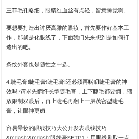
王菲毛孔略细，眼睛红血丝有点轻，留意睡觉啊。
要想要打造出讨厌高雅的眼妆，首先要作好基本工
作，那就是化眼线了，下面我们先来想到是如何打
造出的吧。
条纹外套也是随性之中选。
4.睫毛膏!睫毛膏!睫毛膏!还必须再唠叨睫毛膏的神
效吗?请求先翻纤长型睫毛膏，上下睫毛都要翻，缩
放限制双眼后，再上睫毛再翻上一层茂密型睫毛
膏，让眼神更媚。
容易晕妆的眼线技巧大公开发表眼线技巧
&mdash;&mdash;眼线膏SETP1：用眼线刷取一点