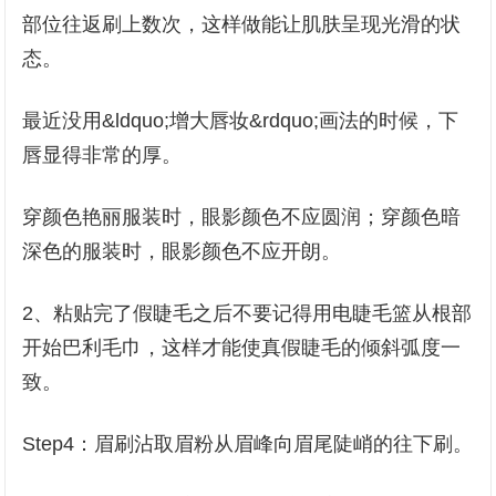
部位往返刷上数次，这样做能让肌肤呈现光滑的状
态。
最近没用&ldquo;增大唇妆&rdquo;画法的时候，下
唇显得非常的厚。
穿颜色艳丽服装时，眼影颜色不应圆润；穿颜色暗
深色的服装时，眼影颜色不应开朗。
2、粘贴完了假睫毛之后不要记得用电睫毛篮从根部
开始巴利毛巾，这样才能使真假睫毛的倾斜弧度一
致。
Step4：眉刷沾取眉粉从眉峰向眉尾陡峭的往下刷。