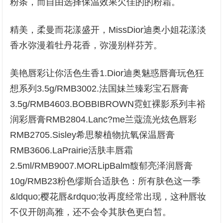
粉条，而自由选择保温效果欠佳的的粉霜。
精美，柔曼而花漾盛开，MissDior迪奥小姐花漾淡
香水弥漫着牡丹花香，弥漫别样芬芳。
美艳唇彩让你活色生香1.Dior迪奥魅惑唇膏玩色狂
想系列3.5g/RMB3002.法国妹兰臻彩宝石唇膏
3.5g/RMB4603.BOBBIBROWN霓虹裸影系列丰裕
润彩唇膏RMB2804.Lanc?me兰蔻流光炫色唇彩
RMB2705.Sisley希思黎植物抗氧保温唇膏
RMB3606.LaPrairie活肤丰唇霜
2.5ml/RMB9007.MORLipBalm馥郁亮泽润唇膏
10g/RMB23粉色缪斯合适肤色：所有肤色这一季
&ldquo;樱花唇&rdquo;妆再度经常出现，这种唇妆
不仅开朗高雅，还不会令其肤色更白皙。