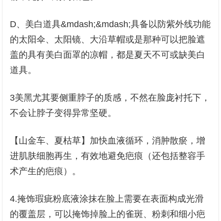
D、美白道具&mdash;&mdash;具备以防紫外线功能
的太阳伞、太阳镜、大沿草帽或是那种可以把脸遮
盖的具有美白面罩的凉帽，都是夏天不可或缺美白
道具。
3美黑尤其要侧重脖子的质感，不然在脸庞衬托下，
不会让脖子变得异常坚硬。
【山金车、夏枯草】加快血液循环，消肿散瘀，增
进肌肤细胞再生，有效地避免疤痕（还包括整容手
术产生的疤痕）。
4.掩饰瑕疵粉底液涂抹在脸上需要在表面构成光滑
的覆盖层，可以掩饰掉脸上的雀斑、粉刺和细小疤