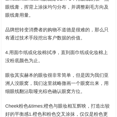
眼线膏，挥背上涂抹均匀分布，并调整刷毛方向及
眼线膏用量。
品牌想转变消费者的购物不道德是很难的，那么只
有通过技术手段挖出客户数据的价值。
4.用面巾纸或化妆棉拭净，直到面巾纸或化妆棉上
没粉底颜色为止。
眼妆其实赫本的眼妆很非常简单，但是因为我们亚
洲人没眼窝，我们这里就略微画一个眼窝出来，用
细眼线翻沾取哑光棕色确认眼窝方位。
Cheek粉色&times;橙色与眼妆相互辉映，打造出较
好的平衡感1.橙色和粉色交叉涂抹，仅仅是粉色更