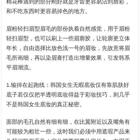
棉花棒遇到的部分刚好就是牙齿更容易沾到唇彩，
和不吃东西时更容易掉色的地方。
眉粉轻扫眉型眉毛的部份执着自然感觉，用于眉粉
轻扫眉型，也可以刷上一些眉廓胶，让轮廓更立体
年长，自由选择比放色浅一号的眉妆，先故意将眉
毛所画细，再以染眉膏打造出增量效果，引发韩系
平眉潮流。
1.输掉在起跑线：韩国女生无暇底妆仅有靠肌肤好
底子若仅仅把半透明底妆得益于彩妆技巧，则几乎
不是韩国女生底妆的真正秘密。
面部的毛孔自然有细有细，在比翼附近以及嘴角有
可能较为粗壮一些，这时我们必须中用遮瑕产品来