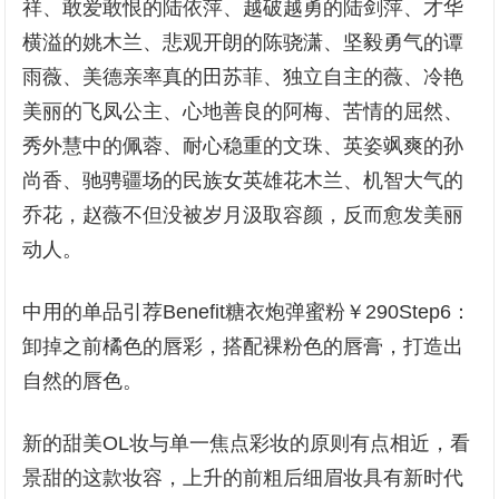
祥、敢爱敢恨的陆依萍、越破越勇的陆剑萍、才华
横溢的姚木兰、悲观开朗的陈骁潇、坚毅勇气的谭
雨薇、美德亲率真的田苏菲、独立自主的薇、冷艳
美丽的飞凤公主、心地善良的阿梅、苦情的屈然、
秀外慧中的佩蓉、耐心稳重的文珠、英姿飒爽的孙
尚香、驰骋疆场的民族女英雄花木兰、机智大气的
乔花，赵薇不但没被岁月汲取容颜，反而愈发美丽
动人。
中用的单品引荐Benefit糖衣炮弹蜜粉￥290Step6：
卸掉之前橘色的唇彩，搭配裸粉色的唇膏，打造出
自然的唇色。
新的甜美OL妆与单一焦点彩妆的原则有点相近，看
景甜的这款妆容，上升的前粗后细眉妆具有新时代