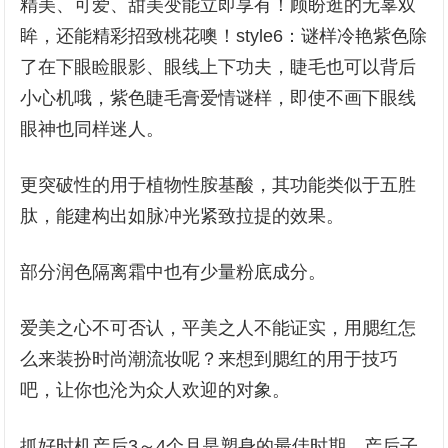
精美、可爱、甜美变能立即享有！顾盼逛的无辜双
眸，还能精彩招致桃花噢！style6：谜样冷艳紫色除
了在下眼睑眼影、眼线上下功夫，睫毛也可以背后
小心机哦，紫色睫毛膏爱情谜样，即使不画下眼线
眼神也同样迷人。
更突破性的用于植物性胺基酸，其功能类似于五胜
肽，能建构出如脉冲光紧致拉提的效果。
部分润色隔离霜中也有少量粉底成分。
爱美之心不可否认，平美之人不能证实，用腮红怎
么来装扮时尚潮流妆呢？来想到腮红的用于技巧
吧，让你也沦为众人欢迎的对象。
抓好时机产后3～4个月是塑身的最佳时期，产后子