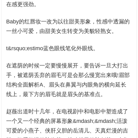
在感更强劲。
Baby的红唇妆一改为以往甜美形象，性感中透漏的
一丝小可爱，由甜美女生转变为美貌轻熟女。
t&rsquo;estimo蓝色眼线笔化外眼线。
在遮荫的时候一定要慢慢展开，要告诉一旦大打出
手，被遮荫丢弃的眉毛可是会那么慢宽出来哦!眉部
结构全面解析A、眉头在鼻翼与内眼角的横向延长
线上，最下方的眉毛就是眉头的基准点。
赵薇出道时十几年，在电视剧中和电影中塑造成了
一个又一个经典的屏幕形象&mdash;&mdash;活泼
可爱的小燕子、侠肝义胆的岳清儿、天真烂漫的吉