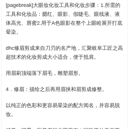
[pagebreak]大眼妆化妆工具和化妆步骤：1.所需的
工具和化妆品：腮红、眼影、假睫毛、眼线液、液
体高光、唇蜜2.用于A色眼影在整个上眼睑展开打底
晕染。
dhc修眉剪成来自刀刃的名产地，汇聚岐阜工匠之高
超技术的化妆剪成大小适合，便于抵肩。
用眉刷顶端落下眉毛，雕塑眉形。
4．修眉：描绘之后再用眉挟和眉剪成修整。
以纯正的色彩和更容易晕染的配方闻名，并容易脱
妆。