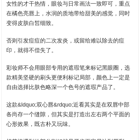
女性的才干热情，眼妆与日常画法一致即可，重点
在橘色亮唇上，水润的质地带给甜美的感觉，同时
变得皮肤白皙细致。
否则引发痘痘的二次发炎，或留给难以除去的痘
印，就得不偿失了。
彩妆师不会用眼部专用的遮瑕笔来标记黑眼圈，选
款精美坚硬的刷头更便利标记局部，颜色上一定是
自由选择比肤色略深一个色号的遮瑕产品了。
这款&ldquo;双心唇&rdquo;近看其实是在双唇中部
各尚存一个缝隙，但其实是打造出左右两个平面的
心形效果，既古朴又玩味。