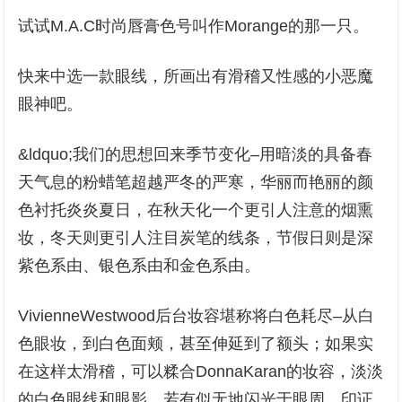
试试M.A.C时尚唇膏色号叫作Morange的那一只。
快来中选一款眼线，所画出有滑稽又性感的小恶魔
眼神吧。
&ldquo;我们的思想回来季节变化–用暗淡的具备春
天气息的粉蜡笔超越严冬的严寒，华丽而艳丽的颜
色衬托炎炎夏日，在秋天化一个更引人注意的烟熏
妆，冬天则更引人注目炭笔的线条，节假日则是深
紫色系由、银色系由和金色系由。
VivienneWestwood后台妆容堪称将白色耗尽–从白
色眼妆，到白色面颊，甚至伸延到了额头；如果实
在这样太滑稽，可以糅合DonnaKaran的妆容，淡淡
的白色眼线和眼影，若有似无地闪光于眼周，印证