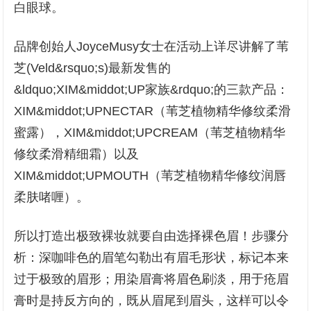
白眼球。
品牌创始人JoyceMusy女士在活动上详尽讲解了苇
芝(Veld&rsquo;s)最新发售的
&ldquo;XIM&middot;UP家族&rdquo;的三款产品：
XIM&middot;UPNECTAR（苇芝植物精华修纹柔滑
蜜露），XIM&middot;UPCREAM（苇芝植物精华
修纹柔滑精细霜）以及
XIM&middot;UPMOUTH（苇芝植物精华修纹润唇
柔肤啫喱）。
所以打造出极致裸妆就要自由选择裸色眉！步骤分
析：深咖啡色的眉笔勾勒出有眉毛形状，标记本来
过于极致的眉形；用染眉膏将眉色刷淡，用于疮眉
膏时是持反方向的，既从眉尾到眉头，这样可以令