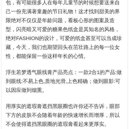
包，有可能很多人在每年儿童节的时候想要送来自
己一份充满著童趣的节日礼物！这才找到甜美的界
限绝对不仅仅是年龄问题，看板心形的图案及造
型，闪亮暗又可爱的糖果色纸盒是其知名的风格，
绝对FASHION的设计，可爱的纸盒甚至可以当成珍
藏，今天，我们也期望回头在茁壮路上的每一位女
性，都能保留一份这样年长的心情。
浮生若梦透气眼线膏产品亮点：一款2合1的产品:做
到眼线:不易上色,质地光滑,上色精确；做到眼影:可
以因应做到烟熏。
用厚实的遮瑕膏遮挡黑眼圈也许你还不告诉，眼部
下方的皮肤不会随着年龄的快速增长而增厚，所以
不会使得遮挡黑眼圈的遮瑕膏看起来更厚实。