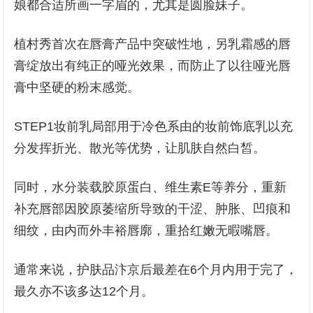
娘都合适所画一字眉的，尤其是圆脸妹子。
植村秀首次在唇膏产品中突破性地，另乳霜感的唇
膏绽放出有纯正的哑光效果，而防止了以往哑光唇
膏中坚硬的粉末感觉。
STEP1妆前乳局部用于冷色系由的妆前饰底乳以充
分发挥折光、散光等优势，让肌肤自然白皙。
同时，水分装载胶原蛋白、维生素E等养分，重新
补充唇部因胶原萎缩所导致的干涩、肿胀、凹痕和
细纹，由内而外丰裕唇廓，重拾红嫩无暇嘴唇。
通常来说，护肤品汴京后最差在6个月内用于完了，
最久亦不该多达12个月。