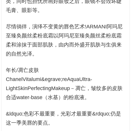
类，同时也担忧所画好眼妆之后，眼镜不会毁坏睫
毛膏、眼影等。
尽情徜徉，演绎不变黄的唇色艺术!ARMANI阿玛尼
至臻奂颜丝柔粉底霜以阿玛尼至臻奂颜丝柔粉底霜
柔和涂抹于面部肌肤，由内而外盛开肌肤与生俱来
的自然光泽。
年长/凋亡皮肤
ChanelVitalumi&egrave;reAquaUltra-
LightSkinPerfectingMakeup－凋亡，皱纹多的皮肤
合适water-base（水基）的粉底液。
&ldquo;色彩不最重要，光彩才最重要&rdquo;仍是
这一季美唇的要点。