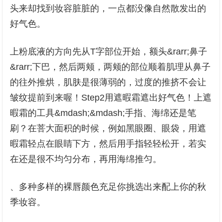
头来却找到妆容脏脏的，一点都没像自然散发出的
好气色。
上粉底液的方向先从T字部位开始，额头&rarr;鼻子
&rarr;下巴，然后两颊，两颊的部位顺着肌理从鼻子
的往外推烘，肌肤是很薄弱的，过度的推挤不会让
皱纹提前到来喔！Step2用遮暇霜遮出好气色！上遮
暇霜的工具&mdash;&mdash;手指、海绵还是笔
刷？在菩大面积的时候，例如黑眼圈、眼袋，用遮
暇霜轻点在眼睛下方，然后用手指轻轻松开，若实
在还是很不均匀分布，再用海绵推匀。
、多种多样的裸唇颜色充足你挑选出来配上你的秋
季妆容。