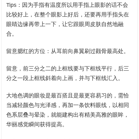
Tips：因为手指有温度所以用手指上眼影的话不会
比较好上，在整个眼影上好后，还要再用手指头在
眼睛边缘再带上一下，让它跟眼周皮肤自然地融
合。
留意腮红的方位：从耳前向鼻翼刷过颧骨最高处。
留意，前三分之二的上框线要与下框线平行，后三
分之一段上框线斜着向上画，并与下框线汇入。
大地色调的眼妆是最百搭且是最更容易习的，需恰
当减轻颜色与光泽感，再加一条饮料眼线，以相同
色系层叠与晕染，就能建构出有精美高雅的眼眸，
华丽感觉瞬间获得提高。