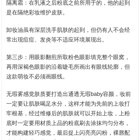
隔离霜：在乳液之后粉底之前所用于的，他的起到
是在隔绝彩妆维护皮肤。
卸妆油虽有深层洗手肌肤的起到，但仍有人不会经
常出现痘痘、发炎等不适应环境展现出。
第三步：用眼影翻煎所取粉色眼影填充整个眼窝，
再用深褐色眼影的沿着睫毛所画出有眼线轮廓，但
这款萌妆不必须画眼线。
无瑕雾感觉肤质要打造出通透无瑕baby容颜，妆前
一定要让肌肤喝足水分，这样才能为先前的上妆打
牢根基，经过维修后的肌肤就可以开始上妆，上粉
底时一定要用材质上品的粉底刷去涂抹均匀分布，
才能构建轻巧感觉，最后捉上闪亮亮闪粉，裸唇配