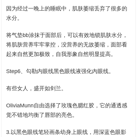
因为经过一晚上的睡眠中，肌肤萎缩丢弃了很多的
水分。
将气垫bb涂抹于面部后，可以有效地锁肌肤水分，
将肌肤营养牢牢掌控，没营养的无故萎缩，面部看
起来自然更加极致，自我形象自然明显提高。
Step6、勾勒内眼线黑色眼线液强化內眼线。
有些女人，盛开如剑兰。
OliviaMunn自由选择了玫瑰色腮红胶，它的通透感
觉不错地均衡了唇部的亮色。
3.以黑色眼线笔轻画条幼身上眼线，用深蓝色眼影