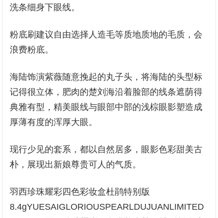
洗条细身下眼线。
粉底刷建议自由选择人造毛等质地质地的毛质，会
浪费粉底。
海陆饰演紫薇随意挽起的丸子头，将海陆的头型标
记得很立体，肥肉的楚刘海沿着脸部的线条遮荫得
典雅有型，精美眼线与眼部中部的浅棕眼影塑造成
厚薄有度的浑厚大眼。
现行少见的套系，都以自然居多，眼影色彩甜美古
朴，展现出新娘尊贵可人的气质。
羽西珍珠耀彩四色彩妆盒杜鹃特别版
8.4gYUESAIGLORIOUSPEARLDUJUANLIMITED