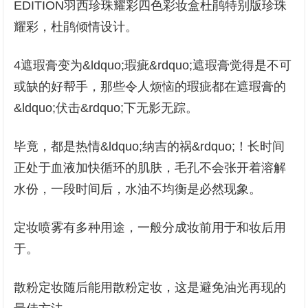
EDITION羽西珍珠耀彩四色彩妆盒杜鹃特别版珍珠
耀彩，杜鹃倾情设计。
4遮瑕膏变为&ldquo;瑕疵&rdquo;遮瑕膏觉得是不可
或缺的好帮手，那些令人烦恼的瑕疵都在遮瑕膏的
&ldquo;伏击&rdquo;下无影无踪。
毕竟，都是热情&ldquo;纳吉的祸&rdquo;！长时间
正处于血液加快循环的肌肤，毛孔不会张开着溶解
水份，一段时间后，水油不均衡是必然现象。
定妆喷雾有多种用途，一般分成妆前用于和妆后用
于。
散粉定妆随后能用散粉定妆，这是避免油光再现的