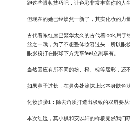
跑这些眼妆技巧吧，让色彩非常丰富你的人
但现在的她已经焕然一新了，其实化妆的力
古代着系红唇已繁华太久的古代着look,用于
丝之一哦，为了不想整体妆容过头，所以眼
眼影粉打在眼球下方无辜feel立刻享有。
当然因应有所不同的粉、橙、棕等唇彩，还
如果鼻子过长，在鼻尖处涂抹上比本身肤色
化妆步骤1：除去角质打造出极致的双唇要从
本次红毯，莫小棋和安以轩的样板竟然我们