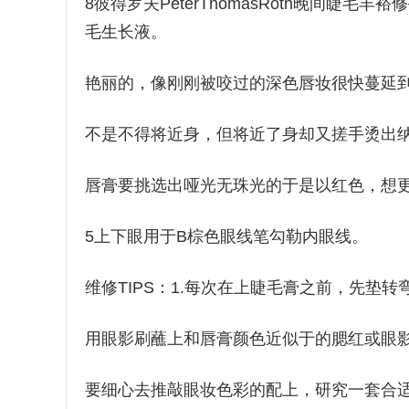
8彼得罗夫PeterThomasRoth晚间睫毛丰
毛生长液。
艳丽的，像刚刚被咬过的深色唇妆很快蔓延
不是不得将近身，但将近了身却又搓手烫出
唇膏要挑选出哑光无珠光的于是以红色，想
5上下眼用于B棕色眼线笔勾勒内眼线。
维修TIPS：1.每次在上睫毛膏之前，先垫
用眼影刷蘸上和唇膏颜色近似于的腮红或眼
要细心去推敲眼妆色彩的配上，研究一套合