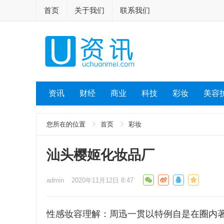
首页
关于我们
联系我们
资讯
财经
商业
科技
彩妆
美容
您所在的位置
首页
彩妆
汕头樱姬化妆品厂
admin
2020年11月12日 8:47
性感妆容理解：周迅一贯以特例自是在圈内