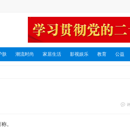
护肤
潮流时尚
家居生活
影视娱乐
教育
公益
著称。