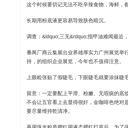
这个时候要切记无法不吃辛辣食物，海鲜，
长期用粉底液更容易导致肤色暗沉。
调查：&ldquo;三无&rdquo;指甲油难
番禺厂商云集展出业界雄厚实力广州展览举
持，的组织企业展览，今年也不值得注意。
上眼睑张贴了假睫毛，下眼睫毛就要涂抹睫
留意：一定要配上平滑、粉嫩、无瑕疵的底妆
不会让五官看上去显得很奸，金咖啡色绝对
要尽量维持乾清净。
再用珠光粉质腮红用液态腮红打底后，为了