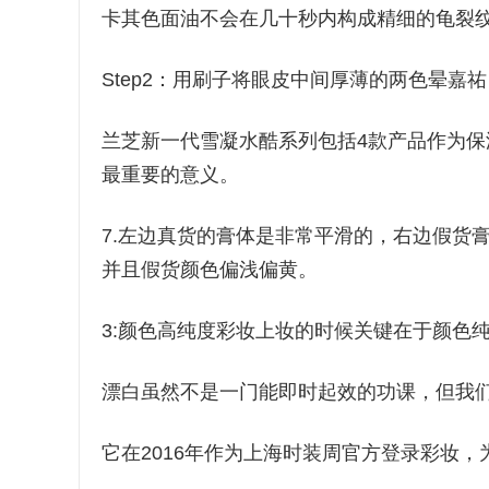
卡其色面油不会在几十秒内构成精细的龟裂
Step2：用刷子将眼皮中间厚薄的两色晕嘉
兰芝新一代雪凝水酷系列包括4款产品作为
最重要的意义。
7.左边真货的膏体是非常平滑的，右边假货
并且假货颜色偏浅偏黄。
3:颜色高纯度彩妆上妆的时候关键在于颜色
漂白虽然不是一门能即时起效的功课，但我
它在2016年作为上海时装周官方登录彩妆