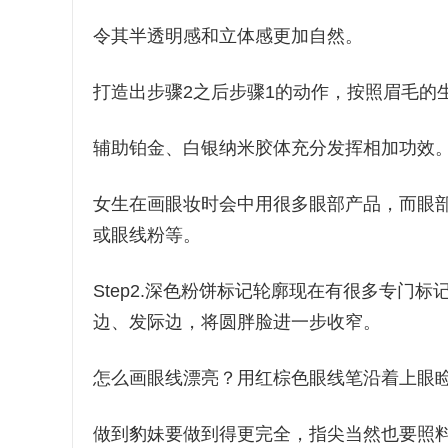
令其半透明感和立体感更加自然。
打造出步骤2之后步骤1的动作，按照眉毛的
辅助铂金、白银纳米胶体充分发挥相加功效
女生在画眼妆时会中用很多眼部产品，而眼
或眼线粉等。
Step2.深色粉饼标记轮廓现在有很多专门
边、发际边，将圆胖脸进一步收窄。
怎么画眼线漂亮？用红棕色眼线笔沿着上眼
做到豹妹要做到得更完全，指尖当然也要照