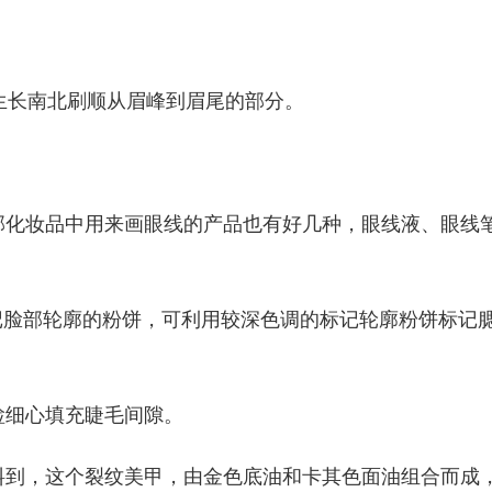
生长南北刷顺从眉峰到眉尾的部分。
。
部化妆品中用来画眼线的产品也有好几种，眼线液、眼线
标记脸部轮廓的粉饼，可利用较深色调的标记轮廓粉饼标记
睑细心填充睫毛间隙。
料到，这个裂纹美甲，由金色底油和卡其色面油组合而成