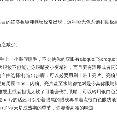
注目的红唇妆容却频密经常出现，这种哑光色系饱和度极
随之减少。
小撮假睫毛，不会使你的双眼有&ldquo;飞&rdquo;
大眼妆不但能让你眼睛变小变精神，而且要有浑厚或者闪
自由选择!打造出步骤：可以必要用刷上带上亮片、亮粉
角周围!Tips：闪粉、亮片甚至水钻都绝对是令其你眼睛
难硬上或者担忧太软了可能会伤到眼睛，可以转用银白色
如果去party的话还可以沿着眼尾的眼线再拿着点银白色眼线液
een了!秋天是成熟期的季节，弥漫着高雅的味道。