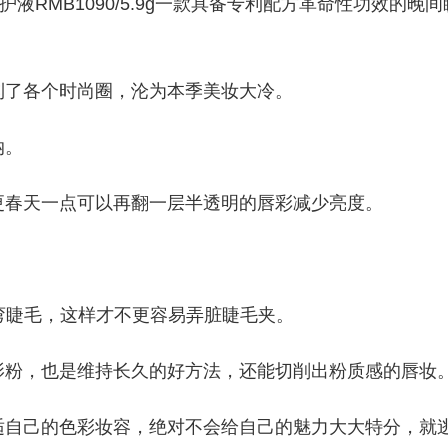
裕修护液RMB1090/5.9g一款具备专利配方革命性功效的晚间
到了各个时尚圈，沦为本季美妆大冷。
纳。
更春天一点可以再翻一层半透明的唇彩减少亮度。
转弯睫毛，这样才不更容易弄脏睫毛夹。
影粉，也是维持长久的好方法，还能切削出粉质感的唇妆
适自己的色彩妆容，绝对不会给自己的魅力大大特分，就