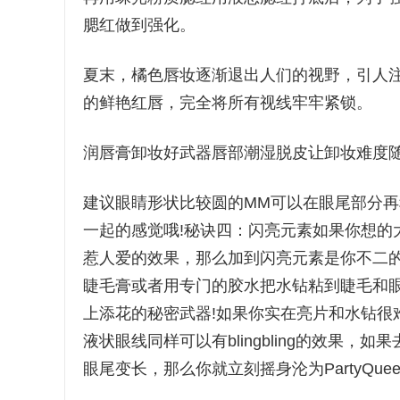
腮红做到强化。
夏末，橘色唇妆逐渐退出人们的视野，引人
的鲜艳红唇，完全将所有视线牢牢紧锁。
润唇膏卸妆好武器唇部潮湿脱皮让卸妆难度
建议眼睛形状比较圆的MM可以在眼尾部分再种上一
一起的感觉哦!秘诀四：闪亮元素如果你想的
惹人爱的效果，那么加到闪亮元素是你不二的
睫毛膏或者用专门的胶水把水钻粘到睫毛和眼
上添花的秘密武器!如果你实在亮片和水钻很
液状眼线同样可以有blingbling的效果，
眼尾变长，那么你就立刻摇身沦为PartyQu