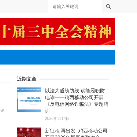
近期文章
以法为盾筑防线 赋能履职防
电诈——鸡西移动公司开展
《反电信网络诈骗法》专题培
评论
训
2026年2月4日
新征程 再出发–鸡西移动公司