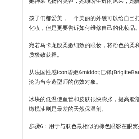
她神采飞扬的笑容，她顾盼生辉的风采，她
孩子们都爱美，一个美丽的外貌可以给自己
化妆，但是更要告诉如何维修自己的化妆品
宛若马卡龙般柔嫩细致的眼妆，将粉色的柔
质极致获释。
从法国性感Icon碧姬&middot;巴铎(Brigitte
沦为当今造型师的仿效对象。
冰块的低温使血管和皮肤很快膨胀，提高脸
橄榄油则是最差的天然保温剂。
步骤6：用于与肤色最相似的棕色眼影在眼