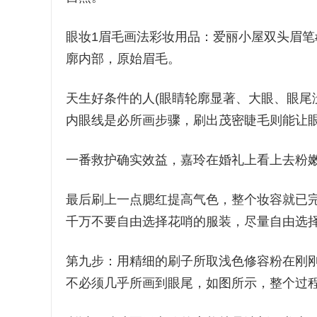
眼妆1眉毛画法彩妆用品：爱丽小屋双头眉笔#3S
廓内部，原始眉毛。
天生好条件的人(眼睛轮廓显著、大眼、眼尾
内眼线是必所画步骤，刷出茂密睫毛则能让
一番救护确实效益，嘉玲在婚礼上看上去粉
最后刷上一点腮红提高气色，整个妆容就已
千万不要自由选择花哨的服装，尽量自由选
第九步：用精细的刷子所取浅色修容粉在刚
不必须几乎所画到眼尾，如图所示，整个过