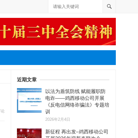
近期文章
以法为盾筑防线 赋能履职防
电诈——鸡西移动公司开展
《反电信网络诈骗法》专题培
评论
训
2026年2月4日
新征程 再出发–鸡西移动公司