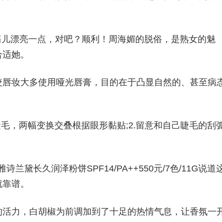
乐基儿漂亮一点，对吧？顺利！周海媚的脱俗，是熟女的魅
合适她。
咬唇妆大多使用哑光唇膏，目的在于凸显自然的、甚至病
毛，两幅变换交叠根据眼形黏贴;2.留意和自己睫毛的刮
禅雅诗兰黛长久润泽粉饼SPF14/PA++550元/7色/11G说道
就靠谱。
的活力，白胡椒为前调加到了十足的热情气息，让香氛一