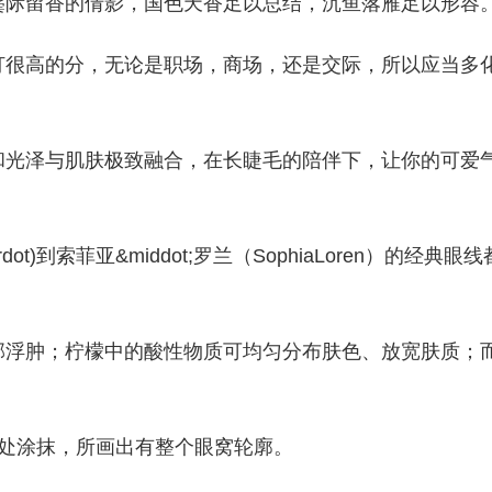
鬓际留香的倩影，国色天香足以总结，沉鱼落雁足以形容
打很高的分，无论是职场，商场，还是交际，所以应当多
。
和光泽与肌肤极致融合，在长睫毛的陪伴下，让你的可爱
Bardot)到索菲亚&middot;罗兰（SophiaLoren）的经典眼线
部浮肿；柠檬中的酸性物质可均匀分布肤色、放宽肤质；
窝处涂抹，所画出有整个眼窝轮廓。