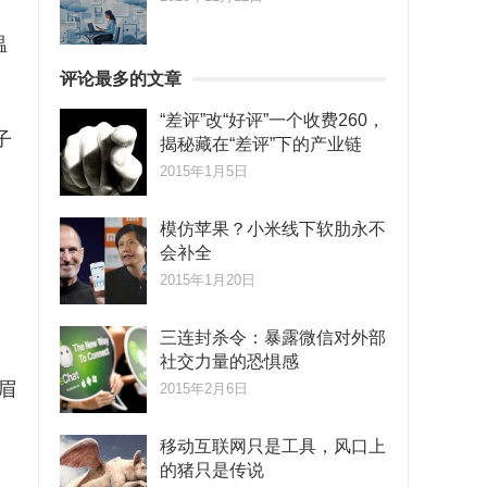
，
温
评论最多的文章
“差评”改“好评”一个收费260，
子
揭秘藏在“差评”下的产业链
2015年1月5日
模仿苹果？小米线下软肋永不
会补全
2015年1月20日
三连封杀令：暴露微信对外部
社交力量的恐惧感
眉
2015年2月6日
移动互联网只是工具，风口上
的猪只是传说