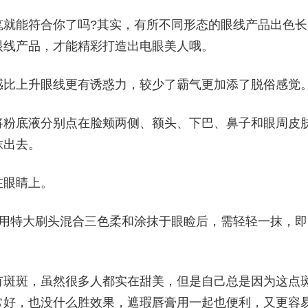
笔就能符合你了吗?其实，有所不同形态的眼线产品出色长
眼线产品，才能精彩打造出电眼美人哦。
感比上升眼线更有诱惑力，较少了霸气更加添了脱俗感觉
将粉底液分别点在脸颊两侧、额头、下巴、鼻子和眼周皮
抹出去。
在眼睛上。
：用特大刷头混合三色柔和涂抹于眼睑后，需轻轻一抹，即
有斑斑，虽然很多人都实在甜美，但是自己总是因为这点
常好，也没什么胜效果，遮瑕唇膏用一起也便利，又更容