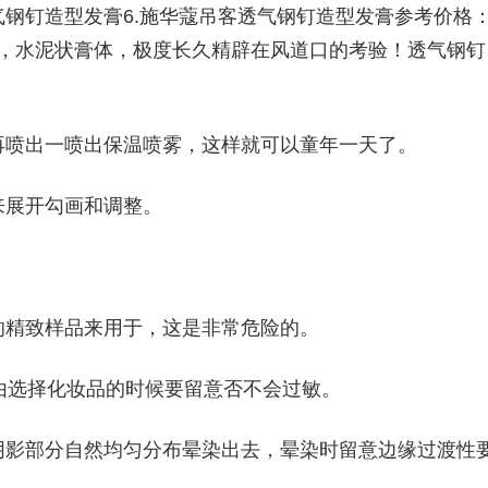
钢钉造型发膏6.施华蔻吊客透气钢钉造型发膏参考价格
刺型，水泥状膏体，极度长久精辟在风道口的考验！透气钢钉
再喷出一喷出保温喷雾，这样就可以童年一天了。
来展开勾画和调整。
的精致样品来用于，这是非常危险的。
由选择化妆品的时候要留意否不会过敏。
阴影部分自然均匀分布晕染出去，晕染时留意边缘过渡性