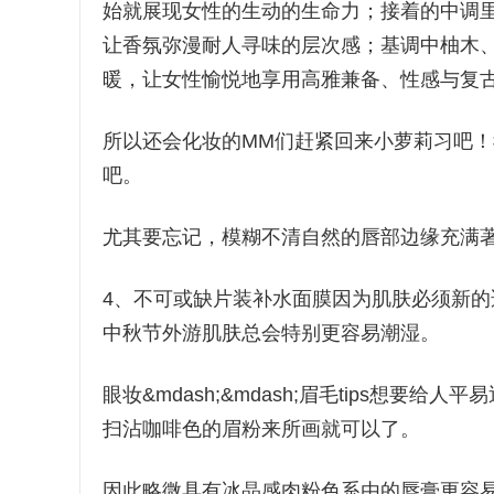
始就展现女性的生动的生命力；接着的中调
让香氛弥漫耐人寻味的层次感；基调中柚木
暖，让女性愉悦地享用高雅兼备、性感与复
所以还会化妆的MM们赶紧回来小萝莉习吧！
吧。
尤其要忘记，模糊不清自然的唇部边缘充满
4、不可或缺片装补水面膜因为肌肤必须新
中秋节外游肌肤总会特别更容易潮湿。
眼妆&mdash;&mdash;眉毛tips想
扫沾咖啡色的眉粉来所画就可以了。
因此略微具有冰晶感肉粉色系由的唇膏更容