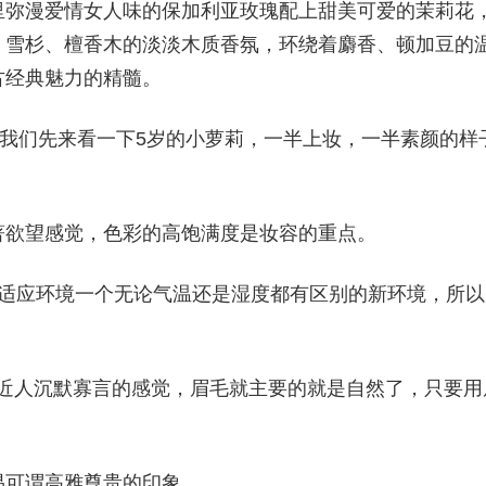
里弥漫爱情女人味的保加利亚玫瑰配上甜美可爱的茉莉花
、雪杉、檀香木的淡淡木质香氛，环绕着麝香、顿加豆的
古经典魅力的精髓。
我们先来看一下5岁的小萝莉，一半上妆，一半素颜的样
著欲望感觉，色彩的高饱满度是妆容的重点。
的适应环境一个无论气温还是湿度都有区别的新环境，所以
要给人平易近人沉默寡言的感觉，眉毛就主要的就是自然了，只要用
易可谓高雅尊贵的印象。