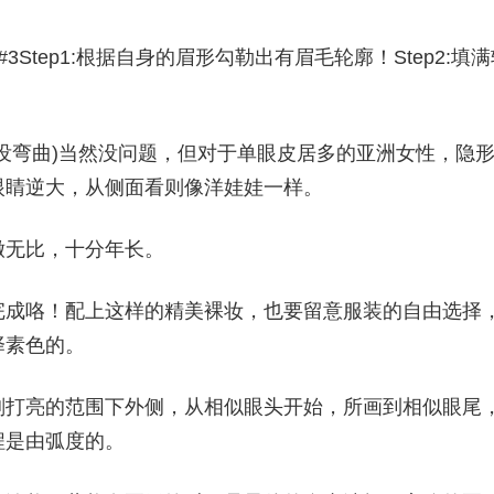
tep1:根据自身的眉形勾勒出有眉毛轮廓！Step2:填满
没弯曲)当然没问题，但对于单眼皮居多的亚洲女性，隐
眼睛逆大，从侧面看则像洋娃娃一样。
嫩无比，十分年长。
完成咯！配上这样的精美裸妆，也要留意服装的自由选择
择素色的。
刚打亮的范围下外侧，从相似眼头开始，所画到相似眼尾
程是由弧度的。