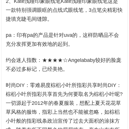
2、Kate浅瞳印象眼线笔Kate浅瞳印象眼线笔这是
一款特别强调眼眶的点线式眼线笔，3点笔尖精彩快
捷填充睫毛间缝隙。
pa：印有pa的产品是针对uva的，这样防晒品不会
充分发挥更加有效地的起到。
约会迷人指数：★★★★☆Angelababy较好的脸庞
不必过多标记，已经美艳。
时尚DIY：零难易度棕梠小叶所指彩共享时尚DIY：
棕梠小叶所指彩共享首先为何要取名为棕梠小叶呢?
一切源起于2012年的春夏服装，想配上夏天花花草
草风格的服饰，指彩上当然也不能被忽略，如棕梠
小叶般的指彩线条政治宣传了过去大面积的涂抹方