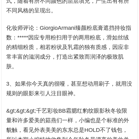
式，随着有所不同颜色的层层填充，产生出有有所
不同风格的呈现出。
化妆师评论：GiorgioArmani臻颜粉底膏遮挡持妆指
数：*****因应专用粉扫用于的两用粉底，滑如丝绒
的精细粉质，相若粉状及乳霜的独有质感，因应非
常丰富的滋润成分，打造出紧致而润泽的极致肌
肤。
3、如果你今天真的很哑，甚至想动用刷子，就用没
规则的眼影来引人注目眼神。
&gt;&gt;&gt;千艺彩妆BB霜腮红豹纹眼影秋冬妆限
量和许多爱美的菇燕们一样，小编也是个标准的外
貌触，看见外表美美的东东总是HOLD不了钱包，