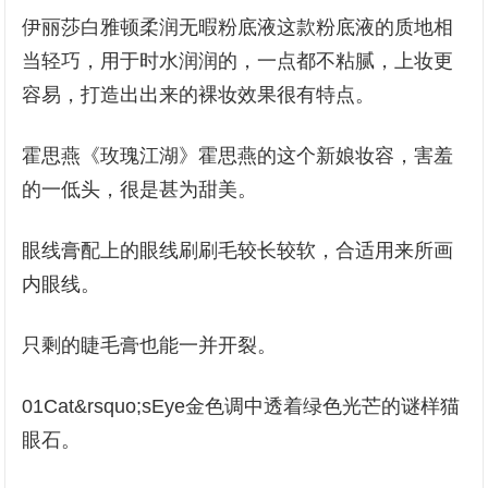
伊丽莎白雅顿柔润无暇粉底液这款粉底液的质地相
当轻巧，用于时水润润的，一点都不粘腻，上妆更
容易，打造出出来的裸妆效果很有特点。
霍思燕《玫瑰江湖》霍思燕的这个新娘妆容，害羞
的一低头，很是甚为甜美。
眼线膏配上的眼线刷刷毛较长较软，合适用来所画
内眼线。
只剩的睫毛膏也能一并开裂。
01Cat&rsquo;sEye金色调中透着绿色光芒的谜样猫
眼石。