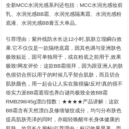
全新MCC水润光感系列还包括：MCC水润光感妆前
乳、水润光感BB霜、水润光感隔离霜、水润光感粉
底液、水润光感BB膏五大单品。
引荐理由：紫外线防水长达12小时,肌肤立现瞬白效
果.它不仅仅是一款隔绝底霜，因其色调与亚洲肤色
极致贴近，固可单独用于，或在粉底之前用于,效果
极致!网友评价：这款BB霜很拜，因为跟亚洲人的肤
色很切合所以用于的时候几乎契合肌肤，而且切合
肌肤颜色，用一起会让人实在脸很骗!反对!真的很不
俗实力派BB霜遮瑕也养白谜尚极致全效BB霜
RMB298/45g漂白指数：★★★★产品讲解：这款
BB霜含有天然漂白及修缮皱纹成分，均匀分布肤色
提高肌肤亮泽的同时，亦能轻唤醒年长身体健康的
肌肤，妆容长久服帖!引荐理由：标记效果显著，而