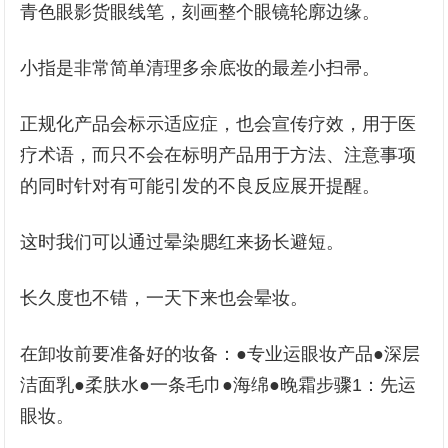
青色眼影货眼线笔，刻画整个眼镜轮廓边缘。
小指是非常简单清理多余底妆的最差小扫帚。
正规化产品会标示适应症，也会宣传疗效，用于医
疗术语，而只不会在标明产品用于方法、注意事项
的同时针对有可能引发的不良反应展开提醒。
这时我们可以通过晕染腮红来扬长避短。
长久度也不错，一天下来也会晕妆。
在卸妆前要准备好的妆备：●专业运眼妆产品●深层
洁面乳●柔肤水●一条毛巾●海绵●晚霜步骤1：先运
眼妆。