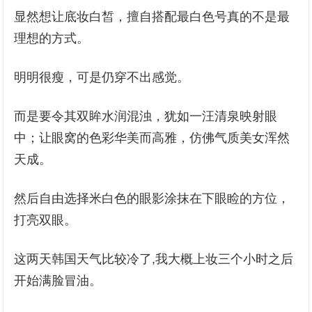
显然想让底妆白皙，擅自搭配最白色号真的不是最
理想的方式。
明明很瘦，可是仍穿不出感觉。
而是要令其双眸水润混浊，犹如一汪清泉映射眼
中；让眼窝的色彩华美而高雅，仿佛气质美女浑然
天成。
然后自由选择米白色的眼影涂抹在下眼睑的方位，
打亮双眼。
这两天韩国天气比较冷了,我大概上妆三个小时之后
开始满脸冒油。