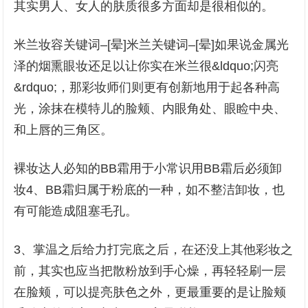
其实男人、女人的肤质很多方面却是很相似的。
米兰妆容关键词–[晕]米兰关键词–[晕]如果说金属光
泽的烟熏眼妆还足以让你实在米兰很&ldquo;闪亮
&rdquo;，那彩妆师们则更有创新地用于起各种高
光，涂抹在模特儿的脸颊、内眼角处、眼睑中央、
和上唇的三角区。
裸妆达人必知的BB霜用于小常识用BB霜后必须卸
妆4、BB霜归属于粉底的一种，如不整洁卸妆，也
有可能造成阻塞毛孔。
3、掌温之后给力打完底之后，在还没上其他彩妆之
前，其实也应当把散粉放到手心燥，再轻轻刷一层
在脸颊，可以提亮肤色之外，更最重要的是让脸颊