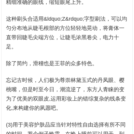
精细准确的眼线，缩短眼尾上升。
这种刷头合适用&ldquo;Z&rdquo;字型刷法，可以均
匀分布地从睫毛根部的方位轻轻地晃动，将膏体一
直带回睫毛尖端方位，让睫毛浓黑卷尖，电力十
足。
除了简约，滑稽也是王菲的众多特色。
忘记古时候，人们极为尊崇林黛玉式的丹凤眼、樱
桃嘴，但是时至今日，潮流逆了，东方人青睐的变
为了优美的双眼皮,运用彩妆上的错综复杂的线条变
化,来构建你的夙愿吧。
(3)用于美容护肤品应当针对特性自由选择有所不同