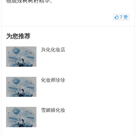
物观辣树树籽精华。
7
赞
为您推荐
兴化化妆店
化妆师珍珍
雪媚娘化妆