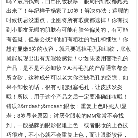
吗？最后找到，自己的妆较厚！眼周的细纹都跑完
出来了！年纪样子杨家了10岁！解决办法：遮瑕的
时候切忌没重点，企图将所有瑕疵都遮掉！你有找
到小朋友无暇的肌肤有可能有肤色偏黄的，有可能
有雀斑，但是会找到他们有粗壮的毛孔和细纹！你
想有显嫩5岁的妆容，就只要遮掉毛孔和细纹，底妆
就能展现出出有无暇妆感觉！Q:如果要用菩毛孔的
产品，是不是不必卸妆？A:菩毛孔的产品通常都会
所含矽，这种成分可以老大你空缺毛孔的空隙，如
果不卸妆的话，很有可能阻塞毛孔，让皮肤发炎
哦！所以，用于这个产品之后一定要准确卸妆哦！
错误2&mdash;&mdash;眼妆：重复上色吓死人!显
老：8岁显老原因：讨厌化眼妆的MM常常不会找
到，一般品牌的眼影很难上色，或者眼妆的上色技
巧很难，不小心就不会重复上色，而让眼影较轻，