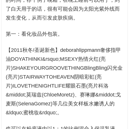
的时间，荐个例子晚霜，在晚上睡前可以用于，到
了白天用于的话，很有可能会因为太阳光紫外线而
发生变化，从而引发皮肤疾病。
第一：看化妆品外包装。
【2011秋冬/圣诞新色】deborahlippmann奢侈指甲
油DOYATHINKI&rsquo;MSEXY热情火红(亮
片)SHAKEYOURGROOVETHINGBlingBling闪光金
(亮片)STAIRWAYTOHEAVEN阴暗彩虹(亮
片)ILOVETHENIGHTLIFE耀眼石墨(亮片科洛
&middot;莫瑞兹(ChloeMoretz)、赛琳娜&middot;戈
麦斯(SelenaGomez)等几位美女样板水嫩诱人的
&ldquo;蜜桃妆&rdquo;。
也可以在粉底液中以1：1的比例混合入保温乳液，