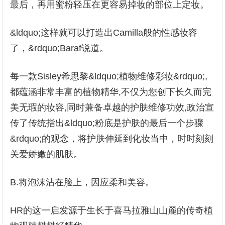
最后，再用蜜粉轻压在更容易掉妆的部位上定妆。
&ldquo;这样就可以打造出Camilla般的性感妆容
了，&rdquo;Baraf说道。
每一款Sisley希思黎&ldquo;植物维修彩妆&rdquo;,
都蕴涵非常丰富的植物精华,不仅为您创下长久而完
美无瑕的妆容,同时兼备卓越的护肤维修功效,政治宣
传了传统指出&ldquo;粉底是护肤的最后一个步骤
&rdquo;的观念，将护肤伸延到化妆当中，时时刻刻
关爱娇嫩的肌肤。
B.将泡沫沾在脸上，因应柔和美容。
HR的这一启发源于生长于喜马拉雅山山麓的传奇植