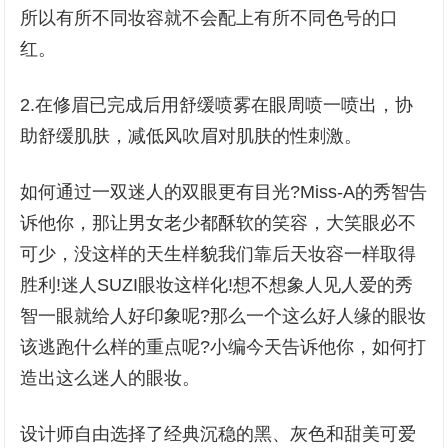
所以有所不同妆容就不会配上有所不同色号的口
红。
2.在修眉已完成后用舒缓喷雾在眼周喷一喷出，协
助舒缓肌肤，减低风吹眉对肌肤的性刺激。
如何通过一双迷人的双眼更有目光?Miss-A的秀智告
诉他你，那让男女老少都酥软的笑容，大笑眼必不
可少，没这样的天生样貌我们靠后天妆容一样取得
胜利!迷人SUZI眼妆这样化!想不想象人见人爱的秀
智一眼就给人好印象呢?那么一个这么好人缘的眼妆
该逃跑什么样的重点呢?小编今天告诉他你，如何打
造出这么迷人的眼妆。
设计师自由选择了经典沉稳的黑、灰色和甜美可爱