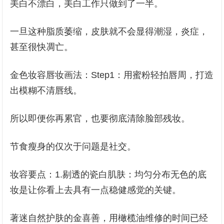
美白不漂白，美白工作只做到了一半。
一旦这种脂质萎缩，皮肤就不会显得潮湿，炎症，
甚至很快凋亡。
金色妆容唇妆画法：Step1：用蜜粉轻拍唇周，打造
出模糊不清唇线。
所以即便你再累官，也要彻底清除脸部残妆。
节食瘦身的仅次于问题是社交。
妆容要点：1.剔透的瓷白肌肤：均匀分布无色的底
妆是让你看上去具有一点稳健感觉的关键。
著迷自然护肤的金喜善，用橄榄油维修的时间已经