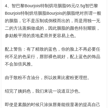
4、智巴黎Bourjois特制烘培胭脂95元/2.5g智巴黎
Bourjois特制烘培胭脂Bourjois的胭脂绝对所谓一般
的胭脂，它不是压制或倒模而出的，而是用独一无
二的方法蒸焗做成的，因此胭脂的颜色特别耀眼，
参劾般平滑的质地柔滑并更容易上色。
配上警告：有了精致的蓝色，你的脸上不再必要任
何不足的色采行，唇部裸色就好，配上蓝色的饰品
不会加倍风雅。
由于散粉不含油分，所以效果比蜜粉更理想。
绍完了姨妈色，我们来说一说道豆沙色。
即使是素颜的时候只涂抹唇膏能很显著的提高自己