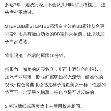
多达7年，她洗完澡后不会从头到脚沾上橄榄油，连
头发都不放过。
STEP1BB霜STEP1BB霜漂白功效的BB霜让肤色更
可爱利用具有漂白功效的BB霜作为妆前，让肌肤底
子自然通透。
将水隔渣，然后的屋跟10分钟。
折眼角、嘴角的闪亮妆容，所画上酒红色的眼影，
加添华丽璀璨，眨眼间都犹如星光流动，瞄准他的
视线~棕色弯曲眼妆感觉样子混血美女一样！性感的
妆面不一定要黑色烟熏，棕色也是可以反映的。
3.将玻璃纸或薄膜垫上去后用胶带相同。