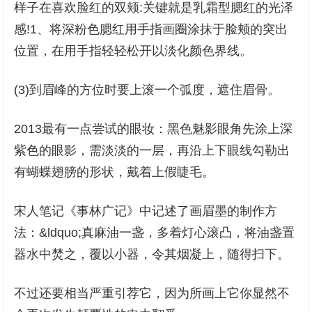
样子在喜欢脸红的双颊:关键就是乳霜型腮红的光泽
感!1、将深粉色腮红用手指画圈涂抹于脸颊的突出
位置，在用手指轻轻松开以淡化颜色界线。
(3)到眉峰的方位时要上滚一个弧度，遮住眉骨。
2013最有一点尝试的眼妆：黑色魅影眼角先涂上深
紫色的眼影，需淡淡的一层，再沿上下眼线勾勒出
有蝴蝶翅膀的形状，戴着上假睫毛。
宋人笔记《事林广记》中记述了画眉墨的制作方
法：&ldquo;真麻油一盏，多着灯心滚凸，将油盏置
器水中焚之，覆以小器，令其烟凝上，随得扫下。
不过还要相当严重引荐它，因为所画上它你显然不