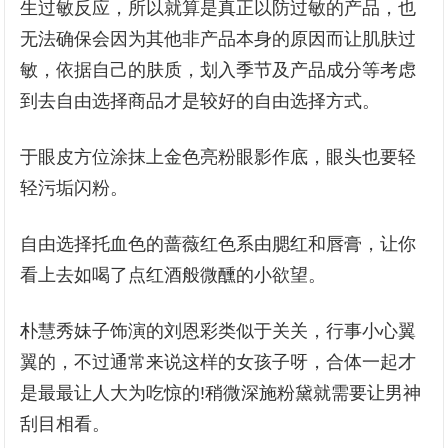
生过敏反应，所以就算是真正以防过敏的产品，也
无法确保会因为其他非产品本身的原因而让肌肤过
敏，依据自己的肤质，划入季节及产品成分等考虑
到去自由选择商品才是较好的自由选择方式。
于眼皮方位涂抹上金色亮粉眼影作底，眼头也要轻
轻污垢闪粉。
自由选择托血色的蔷薇红色系由腮红和唇膏，让你
看上去如喝了点红酒般微醺的小欲望。
朴慧秀妹子饰演的刘恩彩类似于关关，行事小心翼
翼的，不过通常来说这样的女孩子呀，合体一起才
是最最让人大为吃惊的!稍微深施粉黛就需要让男神
刮目相看。