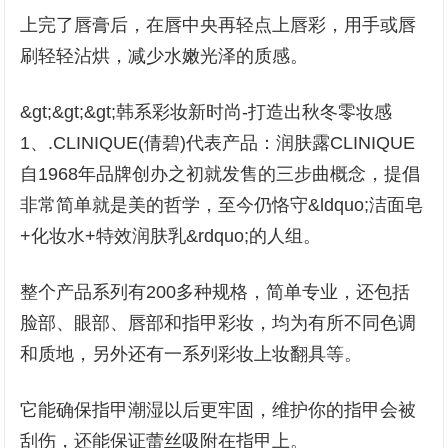
上完了唇膏后，在唇中央再轻点上唇彩，用手或唇
刷轻轻沾烘，减少水嫩光泽的质感。
&gt;&gt;&gt;韩系彩妆新时尚-打造出秋冬零妆感
1、.CLINIQUE(倩碧)代表产品：润肤露CLINIQUE
自1968年品牌创办之初就发售的三步曲概念，提倡
非常简单就是美的哲学，至今仍恪守&ldquo;洁面皂
+化妆水+特效润肤乳&rdquo;的人组。
整个产品系列有200多种规格，简单专业，还包括
脸部、眼部、唇部和指甲彩妆，均为有所不同色调
和质地，另外还有一系列彩妆上妆翻具等。
它能确保指甲潮湿以后更牢固，维护你的指甲会被
刮伤，还能保证蕾丝吸附在指甲上。