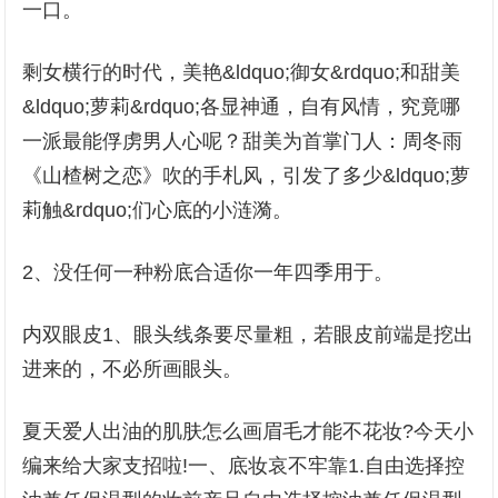
一口。
剩女横行的时代，美艳&ldquo;御女&rdquo;和甜美
&ldquo;萝莉&rdquo;各显神通，自有风情，究竟哪
一派最能俘虏男人心呢？甜美为首掌门人：周冬雨
《山楂树之恋》吹的手札风，引发了多少&ldquo;萝
莉触&rdquo;们心底的小涟漪。
2、没任何一种粉底合适你一年四季用于。
内双眼皮1、眼头线条要尽量粗，若眼皮前端是挖出
进来的，不必所画眼头。
夏天爱人出油的肌肤怎么画眉毛才能不花妆?今天小
编来给大家支招啦!一、底妆哀不牢靠1.自由选择控