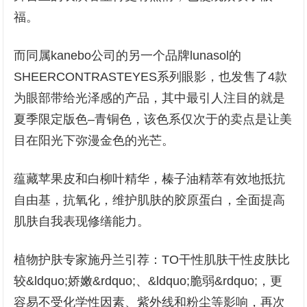
福。
而同属kanebo公司的另一个品牌lunasol的
SHEERCONTRASTEYES系列眼影，也发售了4款
为眼部带给光泽感的产品，其中最引人注目的就是
夏季限定版色–青铜色，该色系仅次于的卖点是让美
目在阳光下弥漫金色的光芒。
蕴藏苹果皮和白柳叶精华，榛子油精萃有效地抵抗
自由基，抗氧化，维护肌肤的胶原蛋白，全面提高
肌肤自我表现修缮能力。
植物护肤专家施丹兰引荐：TO干性肌肤干性皮肤比
较&ldquo;娇嫩&rdquo;、&ldquo;脆弱&rdquo;，更
容易不受化学性因素、紫外线和粉尘等影响，再次