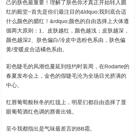
己的肤色最重要！理解了肤色你才真正开始转入腮
红的殿堂~首先是你们最注目的&ldquo;我到底合适
什么颜色的腮红！&rdquo;颜色的自由选择上大体遵
循两大原则：1、皮肤越红，颜色越浅；皮肤越深，
颜色越深2、肤色偏白/冷皮中选粉色系由，肤色偏
黄/变暖皮合适橘色系由。
彩色睫毛的风潮也蔓延到纽约时装周，在Rodarte的
春夏发布会上，金色的假睫毛沦为全场目光挤满的
中心。
红唇葡萄般秋冬的红毯上，明星们都自由选择了显
眼葡萄酒红色调的唇膏出镜。
至今我都指出是气味最差言的BB霜。