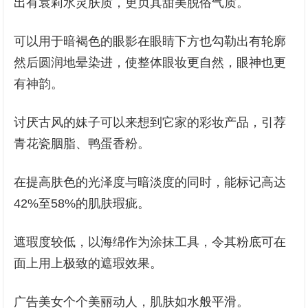
出有袁莉水灵肤质，更贞其甜美脱俗气质。
可以用于暗褐色的眼影在眼睛下方也勾勒出有轮廓
然后圆润地晕染进，使整体眼妆更自然，眼神也更
有神韵。
讨厌古风的妹子可以来想到它家的彩妆产品，引荐
青花瓷胭脂、鸭蛋香粉。
在提高肤色的光泽度与暗淡度的同时，能标记高达
42%至58%的肌肤瑕疵。
遮瑕度较低，以海绵作为涂抹工具，令其粉底可在
面上用上极致的遮瑕效果。
广告美女个个美丽动人，肌肤如水般平滑。