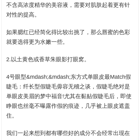
不含高浓度精华的美容液，需要对肌肤起着更有针
对性的提高。
如果腮红已经简化得比较出挑了，那么唇蜜的色彩
就要选得更为水嫩一些。
2.以土黄色或香草朱眼影打眼窝。
4号眼型&mdash;&mdash;东方式单眼皮最Match假
睫毛：纤长型假睫毛毋容无稽之谈，假睫毛绝对是
单眼皮美眉的梦中福音!尤其在黏贴假睫毛后，即使
睁眼也丝毫不曝露作假的痕迹，几乎被上眼皮遮盖
住。
我们一起来想到都有哪些好的成分不会经常出现在