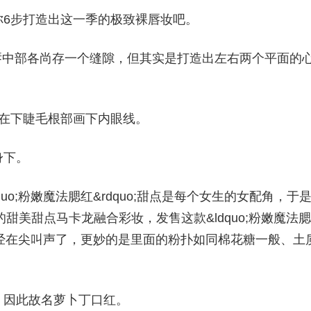
你6步打造出这一季的极致裸唇妆吧。
实是在双唇中部各尚存一个缝隙，但其实是打造出左右两个平面的
在下睫毛根部画下内眼线。
身下。
&ldquo;粉嫩魔法腮红&rdquo;甜点是每个女生的女配角，于
最喜欢的甜美甜点马卡龙融合彩妆，发售这款&ldquo;粉嫩魔法腮
M已经在尖叫声了，更妙的是里面的粉扑如同棉花糖一般、土
，因此故名萝卜丁口红。