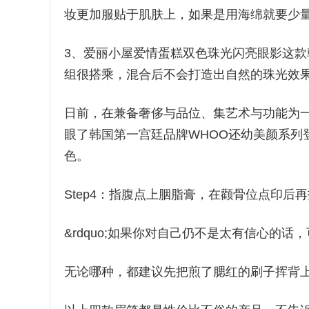
妆更加服贴于肌肤上，如果是用海绵就要少
3、爱丽小屋爱情蛋糕双色珠光闪亮眼影这
组很搭乘，混合后不会打造出自然的珠光效
日前，在兼备奢侈与品位、集艺术与功能为
眼了韩国第一宫廷品牌WHOO还幼美颜系列
色。
Step4：指腹点上胭脂膏，在颧骨位点印后再
&rdquo;如果你对自己仍不是太有信心的
无论哪种，都建议先把煎了腮红的刷子挥背