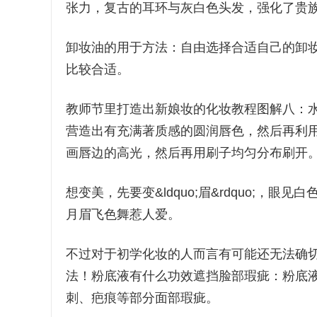
张力，复古的耳环与灰白色头发，强化了贵
卸妆油的用于方法：自由选择合适自己的卸
比较合适。
教师节里打造出新娘妆的化妆教程图解八：
营造出有充满著质感的圆润唇色，然后再利
画唇边的高光，然后再用刷子均匀分布刷开
想变美，先要变&ldquo;眉&rdquo;，
月眉飞色舞惹人爱。
不过对于初学化妆的人而言有可能还无法确
法！粉底液有什么功效遮挡脸部瑕疵：粉底
刺、疤痕等部分面部瑕疵。