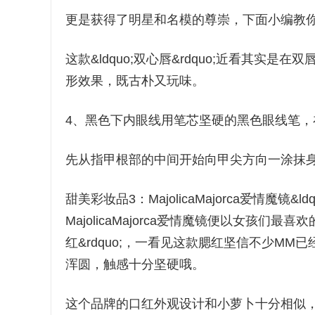
更是获得了明星和名模的尊崇，下面小编教
这款&ldquo;双心唇&rdquo;近看其
形效果，既古朴又玩味。
4、黑色下内眼线用笔芯坚硬的黑色眼线笔，
先从指甲根部的中间开始向甲尖方向一涂抹
甜美彩妆品3：MajolicaMajorca爱情魔镜
MajolicaMajorca爱情魔镜便以女孩们
红&rdquo;，一看见这款腮红坚信不少M
浑圆，触感十分坚硬哦。
这个品牌的口红外观设计和小萝卜十分相似