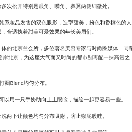
量多次松开特别是眼角、嘴角、鼻翼两侧细微处。
款韩系妆品发售的双色眼影，造型甜美，粉色和香槟色的人
果，合适执着甜美可爱效果的年长美眉们。
一体的北京兰会所，多位著名美容专家与时尚圈媒体一同
登岸北京，为这座大气而又时尚的都市别再配一抹高贵之
打圈Blend均匀分布。
话，可以用一只手协助向上上眼睑，描绘一起更容易一些。
上洗两下让颜色均匀分布吸附，防止猴屁股哇。