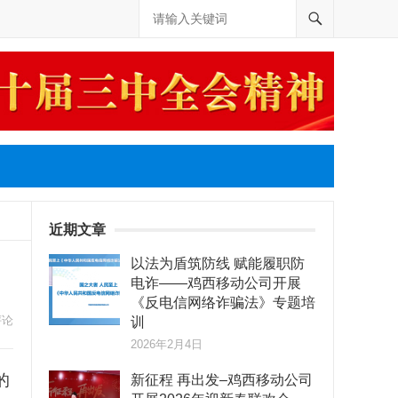
近期文章
以法为盾筑防线 赋能履职防
电诈——鸡西移动公司开展
《反电信网络诈骗法》专题培
评论
训
2026年2月4日
的
新征程 再出发–鸡西移动公司