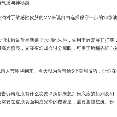
族气质与神秘感。
妆油对于敏感性皮肤的MM来说自由选择保守一点的卸妆
水润朱唇最后是新娘子水润的朱唇，先用于唇膏展开打底
用高光照亮，光泽变幻却会过分耀眼，可用于唇翻先细心
。
眼见白色情人节即将到来，今天就为你带给5个美眉技巧，让你在
切告诉粉底液有什么功效？所以来想到粉底液的起到及用
液需要在皮肤表面构成光滑的覆盖层，需要遮挡雀斑、粉