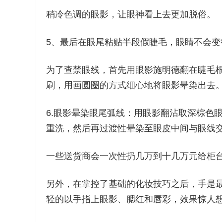
稍冷色调的眼影，让眼神看上去更加脱俗。
5、最后在眼尾粘贴半段假睫毛，眼睛不会变
为了查禁眼线，首先用眼影施明德翻在睫毛
刷，用画圆圈的方式细心地将眼影晕染出去
6.眼影晕染眼尾弧线：用眼影翻沾取深棕色
重洗，然后再过渡性晕染至眼皮中间与眼线
一些送货商会一次性扔几万到十几万元给柜
另外，在掌控了基础的化妆技巧之后，手是
轻的以手指上眼影、腮红和唇彩，效果惊人