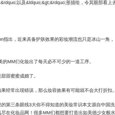
dquo;以及&ldquo;&gt;&rdquo;形描绘，令其眼部看上
aDodson指出，近来具备护肤效果的彩妆潮流也只是冰山一角，
了吗爱美的MM们化妆出了每天必不可少的一道工序。
是甜甜蜜蜜成婚了。
如果经常出现错误，那么妆容效果有可能就不会大打折扣
卫的第三条眼线3大你不得知道的美妆常识本文源自中国洗
讯尽在化妆品网！很多MM们都想要打造出如美德少女般