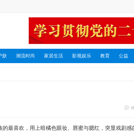
护肤
潮流时尚
家居生活
影视娱乐
教育
公益
贵族的最喜欢，用上暗橘色眼妆、唇蜜与腮红，突显戏剧感