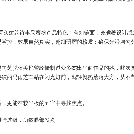
淡雅精美写实娇韵诗丰采蜜粉产品特色：有如镜面，充满著设计感
易掌控，效果自然真实，超细研磨的粉质：确保光滑均匀
冯雨芝脱俗美艳曾经摄制过众多杰出平面作品的她，此次
突破的冯雨芝车站在闪光灯前，驾轻就熟落落大方，从不
眉，更能在较平板的五官中寻找焦点。
眼睛过敏，所致眼部发炎。