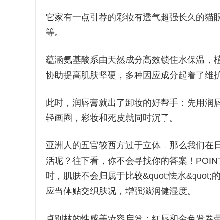
它家有一点引荐的彩妆有透气超强长久的猫
等。
蕴涵氨基酸系由天然成分高效锁住水保温，植
协助提高肌肤坚硬，多种因应成分起着了维
此时，润唇膏就出了卸妆的好帮手：先用润唇
轻画圈，彩妆和死皮就同时沉了。
亚洲人的五官较西方过于立体，那么我们在日
活呢？往下看，你不会寻找你的答案！POI
时，肌肤不会归属于比较&quot;怯水&qu
应当体贴交织肤况，增强滋润健湿度。
卓别林的性感美妆容启发：红唇和金色发卷