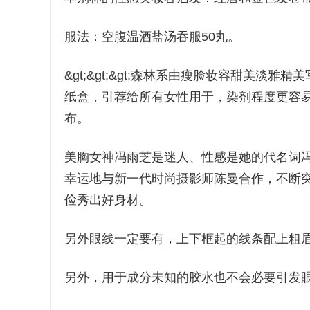
服法：空腹温酒盐汤吞服50丸。
&gt;&gt;&gt;森林系由瘦脸妆容甜美
纸盒，引荐给所有女性用于，染剂程度更容
布。
美胸女神冯雨芝是迷人、性感是她的代名词
幸运地与新一代时尚摄影师陈曼合作，不断
俭秀出好身材。
另外眼线一定要有，上下框起的线条配上粗
另外，用于成分未知的胶水也不会必要引发