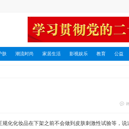
护肤
潮流时尚
家居生活
影视娱乐
教育
公益
款正规化化妆品在下架之前不会做到皮肤刺激性试验等，说