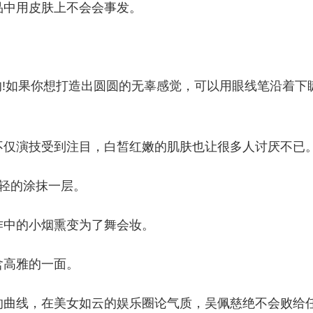
品中用皮肤上不会会事发。
。
的!如果你想打造出圆圆的无辜感觉，可以用眼线笔沿着下
不仅演技受到注目，白皙红嫩的肌肤也让很多人讨厌不已
轻的涂抹一层。
作中的小烟熏变为了舞会妆。
含高雅的一面。
的曲线，在美女如云的娱乐圈论气质，吴佩慈绝不会败给