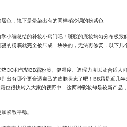
的唇色，镜下是晕染出有的同样稍冷调的粉紫色。
自学小编总结的补妆小窍门吧！斑驳的底妆均匀分布极致
斑驳的粉底就完全被压成一块块的，无法再修复，以下几
垫CC和气垫BB霜粉质、健湿度、遮瑕力度以及合适人
别出有哪个更合适自己的皮肤状态了吧！BB霜是近几年
C霜也很快转入大家的视野中，这两种彩妆却是较新产品
更加紧致平稳。