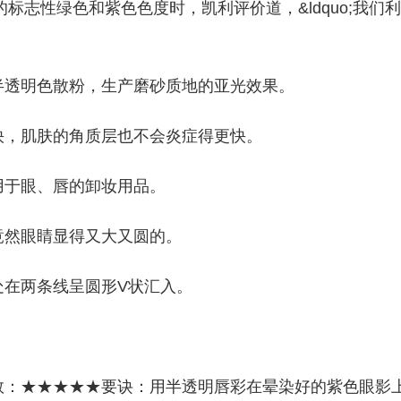
的标志性绿色和紫色色度时，凯利评价道，&ldquo;我们利
半透明色散粉，生产磨砂质地的亚光效果。
快，肌肤的角质层也不会炎症得更快。
用于眼、唇的卸妆用品。
竟然眼睛显得又大又圆的。
处在两条线呈圆形V状汇入。
数：★★★★★要诀：用半透明唇彩在晕染好的紫色眼影