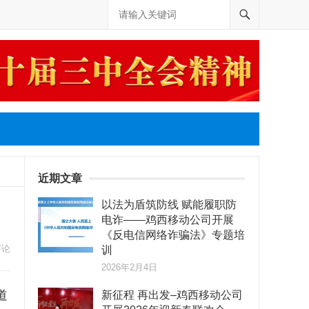
近期文章
以法为盾筑防线 赋能履职防
电诈——鸡西移动公司开展
《反电信网络诈骗法》专题培
评论
训
2026年2月4日
道
新征程 再出发–鸡西移动公司