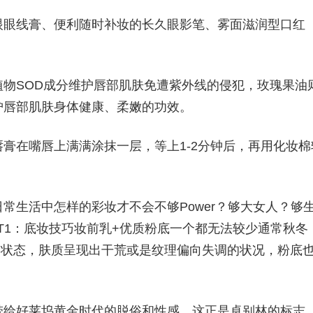
眼眼线膏、便利随时补妆的长久眼影笔、雾面滋润型口红
物SOD成分维护唇部肌肤免遭紫外线的侵犯，玫瑰果油
护唇部肌肤身体健康、柔嫩的功效。
膏在嘴唇上满满涂抹一层，等上1-2分钟后，再用化妆棉
常生活中怎样的彩妆才不会不够Power？够大女人？够
NT1：底妆技巧妆前乳+优质粉底一个都无法较少通常秋冬
ot;的状态，肤质呈现出干荒或是纹理偏向失调的状况，粉底
带给好莱坞黄金时代的脱俗和性感，这正是卓别林的标志