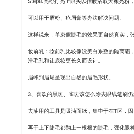
Step8.亮粉打亮上眼头以指腹沾取大颗亮
可以用于眉粉、疮眉膏等办法解决问题。
这样说来，单束假睫毛的效果更自然真实，
妆前乳：妆前乳比较像没美白系数的隔离霜
滑毛孔和让底妆更长久而设计。
眉峰到眉尾呈现出自然的眉毛形状。
3、喜欢的黑斑、雀斑该怎么除去眼线笔刷仍
去油用的工具是吸油面纸，集中于在T区，
再于上下睫毛都翻上一根根的睫毛，强化眼