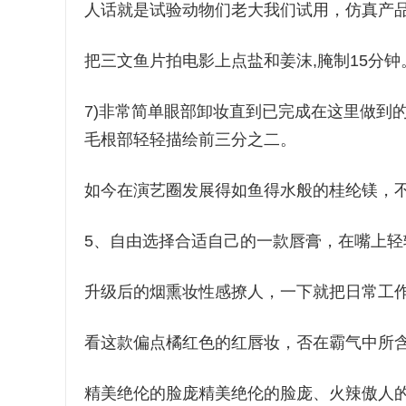
人话就是试验动物们老大我们试用，仿真产
把三文鱼片拍电影上点盐和姜沫,腌制15分钟
7)非常简单眼部卸妆直到已完成在这里做到
毛根部轻轻描绘前三分之二。
如今在演艺圈发展得如鱼得水般的桂纶镁，
5、自由选择合适自己的一款唇膏，在嘴上轻
升级后的烟熏妆性感撩人，一下就把日常工
看这款偏点橘红色的红唇妆，否在霸气中所
精美绝伦的脸庞精美绝伦的脸庞、火辣傲人