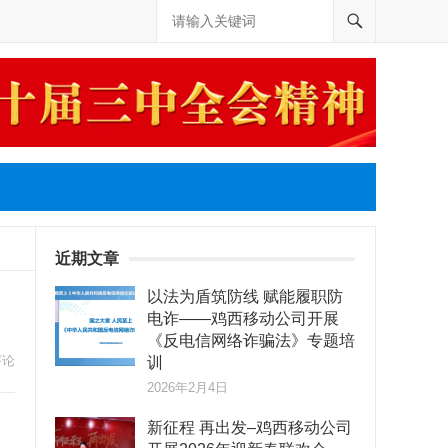
近期文章
以法为盾筑防线 赋能履职防
电诈——鸡西移动公司开展
《反电信网络诈骗法》专题培
评论
训
2026年2月4日
新征程 再出发–鸡西移动公司