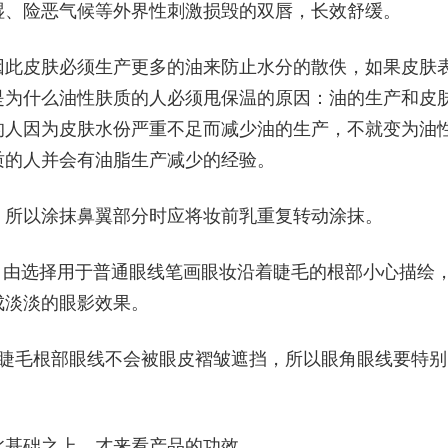
湿、险恶气候等外界性刺激损毁的双唇，长效舒缓。
因此皮肤必须生产更多的油来防止水分的散佚，如果皮肤
是为什么油性肤质的人必须甩保温的原因：油的生产和皮
的人因为皮肤水份严重不足而减少油的生产，不就变为油
质的人并会有油脂生产减少的经验。
，所以涂抹鼻翼部分时应将妆前乳重复转动涂抹。
眼线冲出自由选择用于普通眼线笔画眼妆沿着睫毛的根部小心描绘
成淡淡的眼影效果。
角睫毛根部眼线不会被眼皮褶皱遮挡，所以眼角眼线要特别
此基础之上，才来看产品的功效。