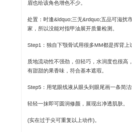
眉也给该角色增色不少。
处置：时逢&ldquo;三无&rdquo;五
家，所以没能对指甲油展开质量检测。
Step1：独自下颚骨试用很多MM都是挥背
质地流动性不强劲，但轻巧，水润度也很高
有甜甜的果香味，符合基本遮瑕。
Step5：用笔眼线液从眼头到眼尾画一条简
轻轻一抹即可圆润修颜，展现出净透肌肤。
(实在过于尖可重复以上动作)。