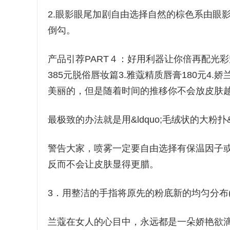
2.眼影眼尾加剧自由选择自然的棕色系由眼
倒勾。
产品引荐PART４：好用利器让你倍再配光彩
385元脱俗唇妆篇3.雅蔻精质唇膏180元4
美丽的，但是随着时间的推移你不会放皮肤
最极致的办法就是用&ldquo;毛绒状的大粉扑
警告大家，喷雾一定要自由选择有保温因子
反而不会让皮肤显得更腊。
3．用整洁的手指将原先的粉底新的均匀分布
兰蔻在女人的心目中，永远都是一朵娇艳欲