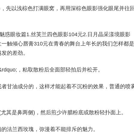
影，先以浅棕色打满眼窝，再用深棕色眼影强化眼尾并往
魅惑眼妆篇1.丝芙兰四色眼影104元2.日月晶采漾境眼影
.娇兰一触倾心唇膏310元在青春的舞台上年长的我们怎样都
越发的差劲。
&rdquo;，粘取散粉后全面部轻拍后并松开。
或者甘油成分的，这样才能起着不沉粉的效果，普通的喷
(尤其是鼻两侧)，然后煎少许腊粉底或散粉轻扑面上。
滴的法兰西玫瑰，弥漫着不能排斥的魅力。