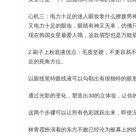
心机三：电力十足的迷人眼妆拿什么撩拨男
又电力十足的眼妆，眼睛有神又无辜，仿佛
现在韩国女星最爱人哦，这款眉型也是万能
2.刷子上粉底液优点：毛质坚硬，不更容易
近的死角方位。
以眼线笔特眼线液可以勾勒出有很独特的眼
通过光影的变化，塑造出3d的立体妆，让你
这两个步骤可以让所有色彩跳跃出来，即使
林青霞扮演着的东方不败已经沦为银幕上的