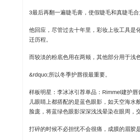
3最后再翻一遍睫毛膏，使假睫毛和真睫毛合
他回应，尽管过去十年里，彩妆上妆工具是
迁历程。
而较淡的粉底色用在两颊，其他部分用于浅
&rdquo;所以冬季护唇很最重要。
样板明星：李冰冰引荐单品：Rimmel建护
儿眼睛上都搭配的是蓝色眼影，如天空海水
脸庞，将蓝绿色眼影深深浅浅晕染在眼周，
打碎的时候不必担忧不会很痛，成膜的眉胶