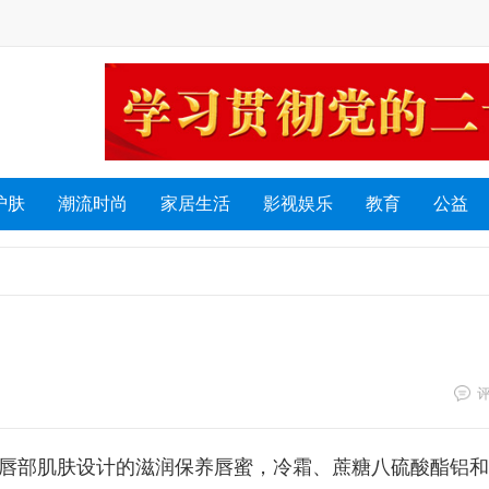
护肤
潮流时尚
家居生活
影视娱乐
教育
公益
为薄弱唇部肌肤设计的滋润保养唇蜜，冷霜、蔗糖八硫酸酯铝和