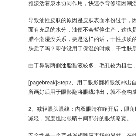
雅漾活着泉水协同作用，快速孕育修缮因潮
导致油性皮肤的原因是皮肤表面水份过于，
面有充足的水分，油便不会暂停生产，这也
腊不潮湿没关系，要是这样的话，干性肤质
肤质了吗？即使没用于保温的时候，干性肤
由于鼻翼两侧油脂黏液较多、毛孔较为粗壮
[pagebreak]Step2、用于眼影翻将
所画好后用于眼影翻将眼线冲出，就不会构
2、减轻眼头眼线：内双眼睛在睁开后，眼
减轻，宽度也比眼睛中间部分的眼线略宽。
安全性是一个产品遥相呼应市场的显然，在