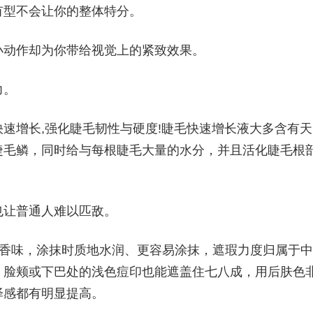
有型不会让你的整体特分。
小动作却为你带给视觉上的紧致效果。
力。
速增长,强化睫毛韧性与硬度!睫毛快速增长液大多含有天
睫毛鳞，同时给与每根睫毛大量的水分，并且活化睫毛根
也让普通人难以匹敌。
水蜜桃香味，涂抹时质地水润、更容易涂抹，遮瑕力度归属于中
，脸颊或下巴处的浅色痘印也能遮盖住七八成，用后肤色
泽感都有明显提高。